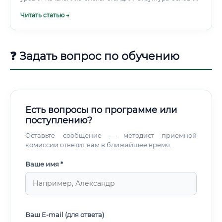
производственных цехов ТЭС выглядит следующим
Читать статью →
образом: 🔥 Котельный цех — отвечает за подготовку
топлива, сжигание его в топках котлов и получение пара
высокого давления.
❓ Задать вопрос по обучению
Есть вопросы по программе или
поступлению?
Оставьте сообщение — методист приемной
комиссии ответит вам в ближайшее время.
Ваше имя *
Ваш E-mail (для ответа)