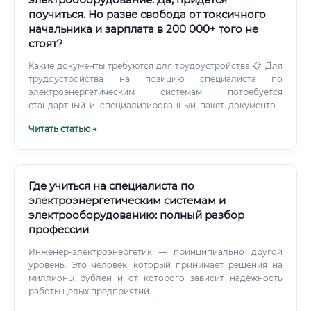
поучиться. Но разве свобода от токсичного
начальника и зарплата в 200 000+ того не
стоят?
Какие документы требуются для трудоустройства 📋 Для
трудоустройства на позицию специалиста по
электроэнергетическим системам потребуется
стандартный и специализированный пакет документов:
Стандартные документы: ✅ Паспорт гражданина РФ ✅
Читать статью →
СНИЛС, ИНН ✅ Трудовая книжка (или сведения о
трудовой деятельности) ✅ Военный билет (для мужчин)
Специализированные документы: ✅ Диплом о высшем
или среднем профессиональном образовании по
профилю ✅ Удостоверение по электробезопасности
Где учиться на специалиста по
(группа III, IV или V в зависимости от должности) ✅
электроэнергетическим системам и
Удостоверение по охране труда (проверка знаний
электрооборудованию: полный разбор
каждые 3 года) ✅ Удостоверение по промышленной
профессии
безопасности (для объектов повышенной опасности) ✅
Медицинская справка (форма 302н — обязательна для
Инженер-электроэнергетик — принципиально другой
работы с электроустановками выше 1000 В) ✅
уровень. Это человек, который принимает решения на
Свидетельство о повышении квалификации (при
миллионы рублей и от которого зависит надёжность
наличии) ⚠️ Без удостоверения по электробезопасности
работы целых предприятий.
соответствующей группы специалист не имеет права