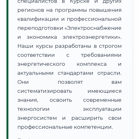
специалистов в Курске и других
регионов на программы повышения
квалификации и профессиональной
переподготовки «Электроснабжение
и экономика электроэнергетики».
🚚
Расчет логистики оригиналов:
Наши курсы разработаны в строгом
• Маршрут транзита:
~3 064 км
• Экспресс-доставка СДЭК / Почтой:
4–6 рабочих дней
соответствии с требованиями
энергетического комплекса и
📜 Документы и аккредитация
ФИС ФРДО
актуальными стандартами отрасли.
Они позволят вам
систематизировать имеющиеся
🔍
Нажмите на документ для увеличения и просмотра
знания, освоить современные
технологии эксплуатации
энергосистем и расширить свои
профессиональные компетенции.