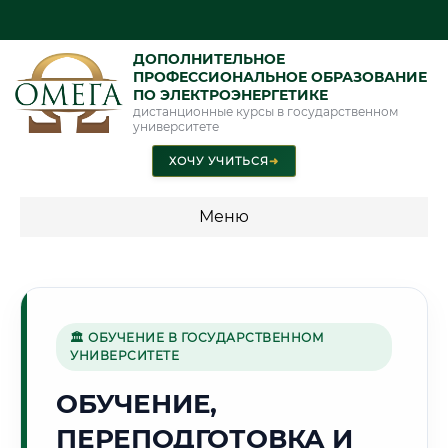
ДОПОЛНИТЕЛЬНОЕ
ПРОФЕССИОНАЛЬНОЕ ОБРАЗОВАНИЕ
ПО ЭЛЕКТРОЭНЕРГЕТИКЕ
дистанционные курсы в государственном
университете
ХОЧУ УЧИТЬСЯ
➜
Меню
💰 ПРОГРАММЫ И СТОИМОСТЬ
Стоимость по программам обучения "Электроэнергетика"
🏛 ОБУЧЕНИЕ В ГОСУДАРСТВЕННОМ
УНИВЕРСИТЕТЕ
🌻
ОБУЧЕНИЕ,
ПЕРЕПОДГОТОВКА И
Г. КУРСК