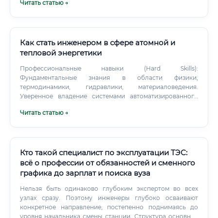
Читать статью →
самостоятельно работать с электроустановками — это
требование закона. Как быстро можно освоить
профессию и с чего начать обучение ⏱️ Сроки освоения
профессии зависят от выбранного пути и исходного
уровня подготовки: ✅ С чего начать: рекомендуется
Как стать инженером в сфере атомной и
начать с изучения базовой теории (ПУЭ, электротехника,
тепловой энергетики
принципы работы электрических машин), параллельно
записаться на курсы по направлению и получить группу
Профессиональные навыки (Hard Skills):
допуска по электробезопасности.
Фундаментальные знания в области физики,
термодинамики, гидравлики, материаловедения.
Уверенное владение системами автоматизированного
проектирования (САПР/CAD): AutoCAD, КОМПАС-3D,
Читать статью →
Revit, Aveva.
Кто такой специалист по эксплуатации ТЭС:
всё о профессии от обязанностей и сменного
графика до зарплат и поиска вуза
Нельзя быть одинаково глубоким экспертом во всех
узлах сразу. Поэтому инженеры глубоко осваивают
конкретное направление, постепенно поднимаясь до
уровня начальника смены станции. Структура основных