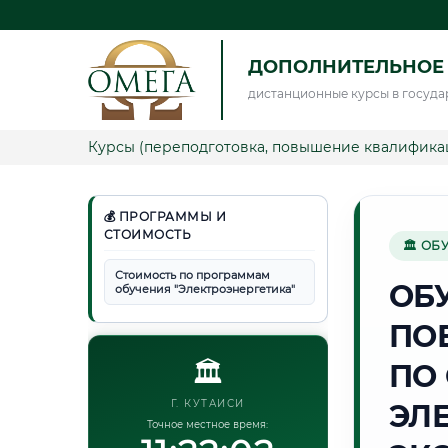
ДОПОЛНИТЕЛЬНОЕ 
дистанционные курсы в госуда
Курсы (переподготовка, повышение квалифика
💰 ПРОГРАММЫ И
СТОИМОСТЬ
🏛 ОБ
Стоимость по программам
ОБ
обучения "Электроэнергетика"
ПО
🏛️
ПО
Г. КУТАИСИ
ЭЛ
Точное местное время: