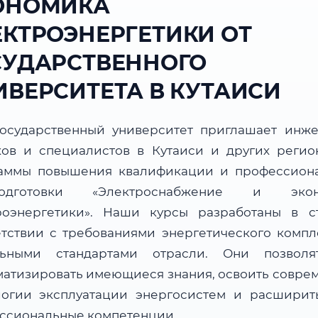
ОНОМИКА
ЕКТРОЭНЕРГЕТИКИ ОТ
СУДАРСТВЕННОГО
ИВЕРСИТЕТА В КУТАИСИ
осударственный университет приглашает инже
ков и специалистов в Кутаиси и других регио
аммы повышения квалификации и профессион
подготовки «Электроснабжение и экон
роэнергетики». Наши курсы разработаны в с
етствии с требованиями энергетического компл
льными стандартами отрасли. Они позвол
матизировать имеющиеся знания, освоить совре
логии эксплуатации энергосистем и расширит
ссиональные компетенции.