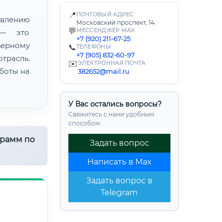
📍
ПОЧТОВЫЙ АДРЕС
лению
Московский проспект, 14
💬
МЕССЕНДЖЕР MAX
 — это
+7 (920) 211-67-25
ьерному
📞
ТЕЛЕФОНЫ
+7 (905) 832-60-97
трасль.
✉️
ЭЛЕКТРОННАЯ ПОЧТА
боты на
382652@mail.ru
У Вас остались вопросы?
Свяжитесь с нами удобным
способом:
грамм по
Задать вопрос
Написать в Max
Задать вопрос в
Telegram