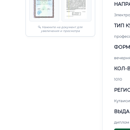
НАПР
Электро
ТИП К
🔍
Нажмите на документ для
увеличения и просмотра
профес
ФОРМ
вечерн
КОЛ-В
1010
РЕГИО
Кутаиси
ВЫДА
диплом 