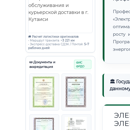
Проф
«Элек
оптима
росту 
🚚
Расчет логистики оригиналов:
• Маршрут транзита:
~3 221 км
Програ
• Экспресс-доставка СДЭК / Почтой:
5–7
рабочих дней
энерго
📜 Документы и
ФИС
аккредитация
ФРДО
🏛 Госу
данному
ЭЛЕ
ЭЛЕ