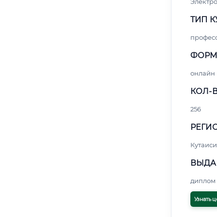
Электро
ТИП К
профес
ФОРМ
онлайн
КОЛ-В
256
РЕГИО
Кутаиси
ВЫДА
диплом 
Узнать ц