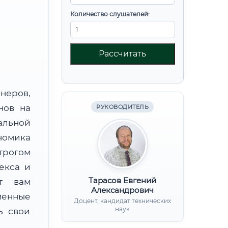
Количество слушателей:
Рассчитать
неров,
нов на
РУКОВОДИТЕЛЬ
альной
омика
трогом
екса и
Тарасов Евгений
ят вам
Александрович
менные
Доцент, кандидат технических
наук
ь свои