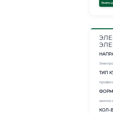
Узнать ц
ЭЛЕ
ЭЛЕ
НАПР
Электро
ТИП К
профес
ФОРМ
заочно 
КОЛ-В