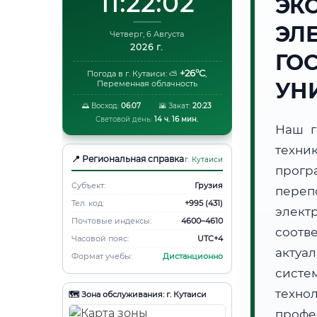
11:22:03
ЭК
ЭЛ
Четверг, 6 Августа
2026 г.
ГО
+26°C
Погода в г. Кутаиси:
⛅
,
УН
Переменная облачность
🌅 Восход:
06:07
🌇 Закат:
20:23
Световой день:
14 ч. 16 мин.
Наш г
техни
📍 Региональная справка
г. Кутаиси
прогр
Субъект:
Грузия
пере
Тел. код:
+995 (431)
элект
Почтовые индексы:
4600–4610
соотв
Часовой пояс:
UTC+4
актуа
Формат учебы:
Дистанционно
систе
техно
🗺️ Зона обслуживания: г. Кутаиси
профе