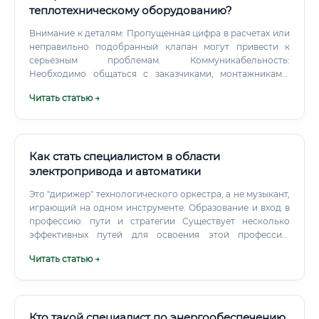
теплотехническому оборудованию?
Внимание к деталям: Пропущенная цифра в расчетах или
неправильно подобранный клапан могут привести к
серьезным проблемам. Коммуникабельность:
Необходимо общаться с заказчиками, монтажниками,
представителями надзорных органов и коллегами из
Читать статью →
смежных областей. Стрессоустойчивость: Особенно
важна для тех, кто работает в эксплуатации, где
возможны аварийные ситуации, требующие быстрых и
взвешенных решений.
Как стать специалистом в области
электропривода и автоматики
Это "дирижер" технологического оркестра, а не музыкант,
играющий на одном инструменте. Образование и вход в
профессию: пути и стратегии Существует несколько
эффективных путей для освоения этой профессии.
Оцените свои базовые знания: необходимы основы
Читать статью →
физики (электричество) и математики.
Кто такой специалист по энергообеспечению