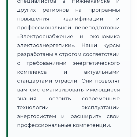
специалистов в Нижнекамске и
других регионов на программы
повышения квалификации и
профессиональной переподготовки
«Электроснабжение и экономика
🚚
Расчет логистики оригиналов:
электроэнергетики». Наши курсы
• Маршрут транзита:
~1 953 км
• Экспресс-доставка СДЭК / Почтой:
3–5 рабочих дней
разработаны в строгом соответствии
с требованиями энергетического
📜 Документы и аккредитация
ФИС ФРДО
комплекса и актуальными
стандартами отрасли. Они позволят
вам систематизировать имеющиеся
🔍
Нажмите на документ для увеличения и просмотра
знания, освоить современные
технологии эксплуатации
энергосистем и расширить свои
профессиональные компетенции.