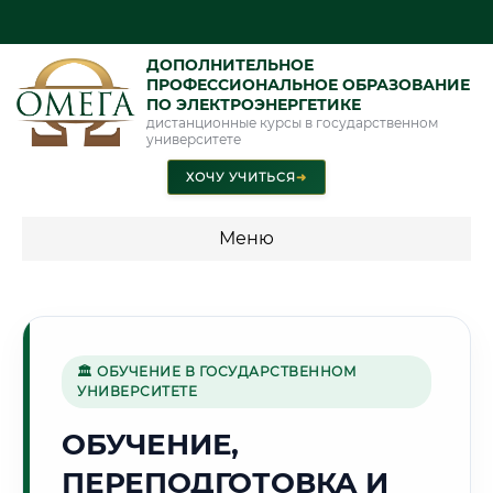
ДОПОЛНИТЕЛЬНОЕ
ПРОФЕССИОНАЛЬНОЕ ОБРАЗОВАНИЕ
ПО ЭЛЕКТРОЭНЕРГЕТИКЕ
дистанционные курсы в государственном
университете
ХОЧУ УЧИТЬСЯ
➜
Меню
💰 ПРОГРАММЫ И СТОИМОСТЬ
Стоимость по программам обучения "Электроэнергетика"
🏛 ОБУЧЕНИЕ В ГОСУДАРСТВЕННОМ
УНИВЕРСИТЕТЕ
🏭
ОБУЧЕНИЕ,
ПЕРЕПОДГОТОВКА И
Г. НИЖНЕКАМСК