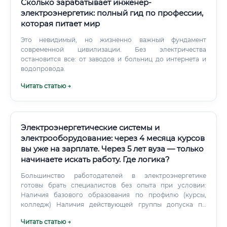
автономную технику в процессы агропредприятий.
Сколько зарабатывает инженер-
Смежные специальности: сравнение и преимущества
электроэнергетик: полный гид по профессии,
Рассмотрим, чем специальность по электроснабжению и
которая питает мир
механизации в агробизнесе выгодно отличается от
смежных направлений. Сравнение смежных
Это невидимый, но жизненно важный фундамент
специальностей ✅ Ключевые преимущества
современной цивилизации. Без электричества
специальности «Электроснабжение и механизация в
остановится все: от заводов и больниц до интернета и
агробизнесе» перед смежными: Широкий спектр
водопровода.
применения — работа сразу в двух направлениях:
Читать статью →
электрика + механика Государственная поддержка — АПК
является приоритетной отраслью, специалисты
получают социальные гарантии Жильё и льготы —
многие агрохолдинги предоставляют служебное жильё и
дополнительные льготы Низкая конкуренция —
Электроэнергетические системы и
специалистов на рынке труда катастрофически мало
электрооборудование: через 4 месяца курсов
Стабильность — сельское хозяйство работает всегда,
вы уже на зарплате. Через 5 лет вуза — только
независимо от экономических кризисов Международный
начинаете искать работу. Где логика?
опыт — возможность работы в крупных международных
агрохолдингах Какие навыки нужны и каков график
Большинство работодателей в электроэнергетике
работы 🛠️ Технические навыки: Знание основ
готовы брать специалистов без опыта при условии:
электротехники и электроники Умение читать и
Наличия базового образования по профилю (курсы,
составлять электрические схемы Навыки монтажа,
колледж) Наличия действующей группы допуска по
наладки и ремонта электрооборудования Работа с
электробезопасности Прохождения медицинского
Читать статью →
системами автоматизации и SCADA Знание нормативной
осмотра Готовности работать под руководством