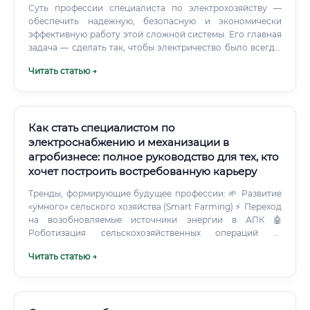
Суть профессии специалиста по электрохозяйству —
обеспечить надежную, безопасную и экономически
эффективную работу этой сложной системы. Его главная
задача — сделать так, чтобы электричество было всегда,
там, где нужно, и не представляло опасности для людей
Читать статью →
и оборудования. Это работа на стыке инженерии,
менеджмента, техники безопасности и экономики.
Как стать специалистом по
электроснабжению и механизации в
агробизнесе: полное руководство для тех, кто
хочет построить востребованную карьеру
Тренды, формирующие будущее профессии: 🌱 Развитие
«умного» сельского хозяйства (Smart Farming) ⚡ Переход
на возобновляемые источники энергии в АПК 🤖
Роботизация сельскохозяйственных операций 📡
Внедрение IoT-систем для управления фермами 🌍 Рост
Читать статью →
экспортного потенциала российского агросектора Через
10 лет специалист этой профессии будет работать с
цифровыми двойниками производств, управлять
гибридными энергосистемами, интегрировать дроны и