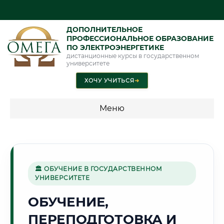
ДОПОЛНИТЕЛЬНОЕ
ПРОФЕССИОНАЛЬНОЕ ОБРАЗОВАНИЕ
ПО ЭЛЕКТРОЭНЕРГЕТИКЕ
дистанционные курсы в государственном
университете
ХОЧУ УЧИТЬСЯ
➜
Меню
💰 ПРОГРАММЫ И СТОИМОСТЬ
Стоимость по программам обучения "Электроэнергетика"
🏛 ОБУЧЕНИЕ В ГОСУДАРСТВЕННОМ
УНИВЕРСИТЕТЕ
🌿
ОБУЧЕНИЕ,
ПЕРЕПОДГОТОВКА И
Г. УФА