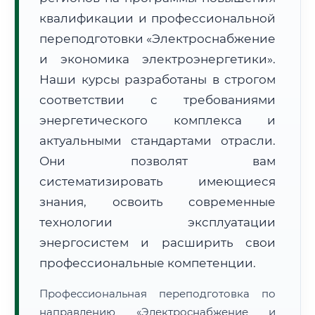
квалификации и профессиональной
переподготовки «Электроснабжение
и экономика электроэнергетики».
Наши курсы разработаны в строгом
соответствии с требованиями
🚚
Расчет логистики оригиналов:
• Маршрут транзита:
~1 714 км
энергетического комплекса и
• Экспресс-доставка СДЭК / Почтой:
2–3 рабочих дня
актуальными стандартами отрасли.
📜 Документы и аккредитация
ФИС ФРДО
Они позволят вам
систематизировать имеющиеся
знания, освоить современные
🔍
Нажмите на документ для увеличения и просмотра
технологии эксплуатации
энергосистем и расширить свои
профессиональные компетенции.
Профессиональная переподготовка по
направлению «Электроснабжение и