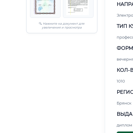
НАПР
Электро
🔍
Нажмите на документ для
ТИП К
увеличения и просмотра
профес
ФОРМ
вечерн
КОЛ-В
1010
РЕГИО
Брянск
ВЫДА
диплом 