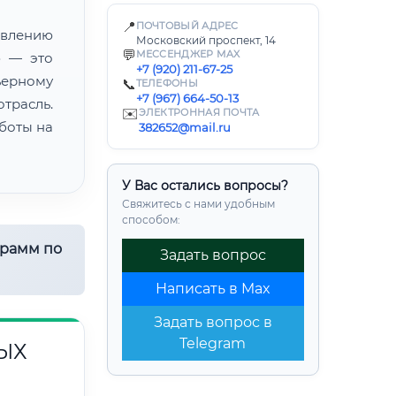
📍
ПОЧТОВЫЙ АДРЕС
лению
Московский проспект, 14
💬
МЕССЕНДЖЕР MAX
» — это
+7 (920) 211-67-25
ьерному
📞
ТЕЛЕФОНЫ
+7 (967) 664-50-13
трасль.
✉️
ЭЛЕКТРОННАЯ ПОЧТА
боты на
382652@mail.ru
У Вас остались вопросы?
Свяжитесь с нами удобным
способом:
грамм по
Задать вопрос
Написать в Max
Задать вопрос в
Telegram
ЫХ