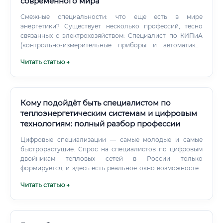
современного мира
агрохолдинги будут переманивать с высокими
зарплатами и бонусами. График работы и условия труда
Смежные специальности: что еще есть в мире
📅 График работы специалиста зависит от типа
энергетики? Существует несколько профессий, тесно
предприятия:
связанных с электрохозяйством: Специалист по КИПиА
(контрольно-измерительные приборы и автоматика).
Занимается датчиками, контроллерами,
Читать статью →
исполнительными механизмами — всем тем, что
автоматизирует технологические процессы.
Кому подойдёт быть специалистом по
теплоэнергетическим системам и цифровым
технологиям: полный разбор профессии
Цифровые специализации — самые молодые и самые
быстрорастущие. Спрос на специалистов по цифровым
двойникам тепловых сетей в России только
формируется, и здесь есть реальное окно возможностей
для тех, кто войдёт в профессию сейчас. Интересно, что
Читать статью →
многие специалисты совмещают несколько
направлений.