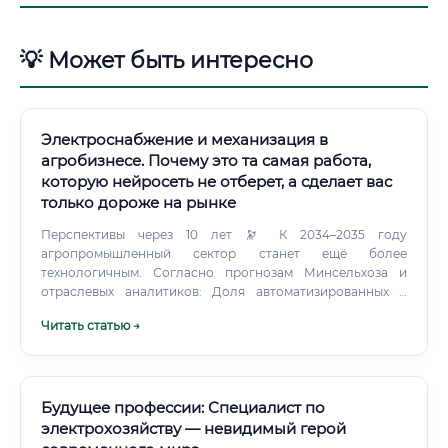
💡 Может быть интересно
Электроснабжение и механизация в
агробизнесе. Почему это та самая работа,
которую нейросеть не отберет, а сделает вас
только дороже на рынке
Перспективы через 10 лет 🔭 К 2034–2035 году
агропромышленный сектор станет ещё более
технологичным. Согласно прогнозам Минсельхоза и
отраслевых аналитиков: Доля автоматизированных и
роботизированных процессов в АПК вырастет до 70–80%
Читать статью →
Появятся массовые системы точного земледелия с AI-
управлением Дроны и автономная техника станут
стандартом — и всё это нужно обслуживать Потребность
в специалистах, умеющих работать на стыке агрономии,
электроники и механики, удвоится 🔹 Специалисты,
Будущее профессии: Специалист по
которые начнут учиться сегодня, к 2030 году будут иметь
электрохозяйству — невидимый герой
5–7 лет опыта — и окажутся в числе тех, кого крупные