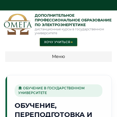
ДОПОЛНИТЕЛЬНОЕ
ПРОФЕССИОНАЛЬНОЕ ОБРАЗОВАНИЕ
ПО ЭЛЕКТРОЭНЕРГЕТИКЕ
дистанционные курсы в государственном
университете
ХОЧУ УЧИТЬСЯ
➜
Меню
💰 ПРОГРАММЫ И СТОИМОСТЬ
Стоимость по программам обучения "Электроэнергетика"
🏛 ОБУЧЕНИЕ В ГОСУДАРСТВЕННОМ
УНИВЕРСИТЕТЕ
🌲
ОБУЧЕНИЕ,
ПЕРЕПОДГОТОВКА И
Г. ЙОШКАР-ОЛА