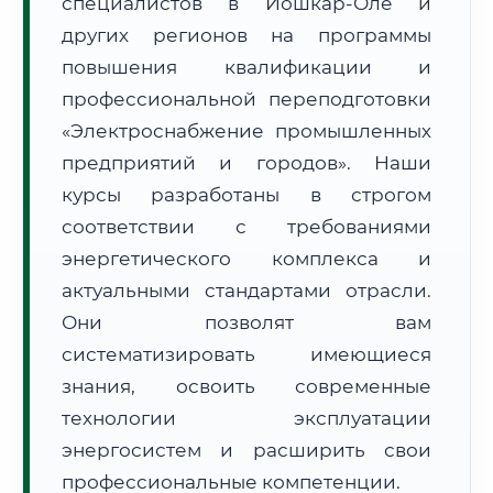
специалистов в Йошкар-Оле и
других регионов на программы
повышения квалификации и
профессиональной переподготовки
«Электроснабжение промышленных
🚚
Расчет логистики оригиналов:
предприятий и городов». Наши
• Маршрут транзита:
~2 171 км
• Экспресс-доставка СДЭК / Почтой:
3–5 рабочих дней
курсы разработаны в строгом
соответствии с требованиями
📜 Документы и аккредитация
ФИС ФРДО
энергетического комплекса и
актуальными стандартами отрасли.
Они позволят вам
🔍
Нажмите на документ для увеличения и просмотра
систематизировать имеющиеся
знания, освоить современные
технологии эксплуатации
энергосистем и расширить свои
профессиональные компетенции.