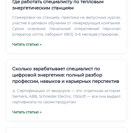
Где работать специалисту по тепловым
энергетическим станциям
Стажировки на станциях, практики на выпускных курсах,
участие в целевом обучении от генерирующих компаний.
Сроки освоения: Начальный оперативный персонал
(оператор котла, лаборант ХВО): 3–6 месяцев стажировки
+ внутренние допуски. Машинист турбины/старший
Читать статью →
оператор: 6–18 месяцев после набора часов и сдачи
внутренних экзаменов.
Сколько зарабатывает специалист по
цифровой энергетике: полный разбор
профессии, навыков и карьерных перспектив
⚠️ Сертификации от вендоров — это отдельная история.
Siemens, ABB, Schneider Electric, OSIsoft — все они выдают
сертификаты по своим продуктам.
Читать статью →