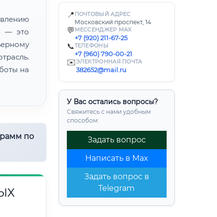
📍
ПОЧТОВЫЙ АДРЕС
лению
Московский проспект, 14
💬
МЕССЕНДЖЕР MAX
» — это
+7 (920) 211-67-25
ьерному
📞
ТЕЛЕФОНЫ
+7 (960) 790-00-21
трасль.
✉️
ЭЛЕКТРОННАЯ ПОЧТА
боты на
382652@mail.ru
У Вас остались вопросы?
Свяжитесь с нами удобным
способом:
грамм по
Задать вопрос
Написать в Max
Задать вопрос в
Telegram
ЫХ