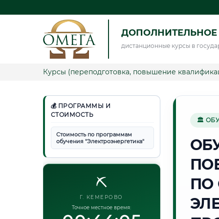
ДОПОЛНИТЕЛЬНОЕ 
дистанционные курсы в госуда
Курсы (переподготовка, повышение квалифика
💰 ПРОГРАММЫ И
СТОИМОСТЬ
🏛 ОБ
Стоимость по программам
ОБ
обучения "Электроэнергетика"
ПО
⛏️
ПО
Г. КЕМЕРОВО
ЭЛ
Точное местное время: