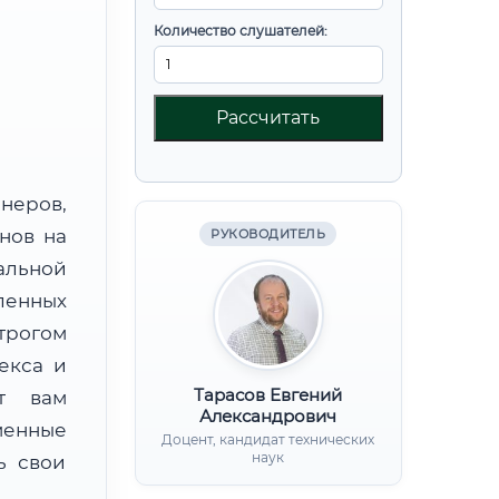
Количество слушателей:
Рассчитать
неров,
нов на
РУКОВОДИТЕЛЬ
альной
енных
трогом
екса и
Тарасов Евгений
ят вам
Александрович
менные
Доцент, кандидат технических
наук
ь свои