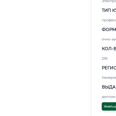
Электро
ТИП К
профес
ФОРМ
очно-за
КОЛ-В
256
РЕГИО
Кемеро
ВЫДА
диплом 
Узнать ц