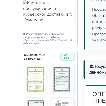
Проф
«Элект
оптима
росту 
Програ
🚚
Расчет логистики оригиналов:
• Маршрут транзита:
~204 км
энерго
• Экспресс-доставка СДЭК / Почтой:
1–2
рабочих дня
📜 Документы и
ФИС
аккредитация
ФРДО
🏛 Госу
данному
ЭЛЕ
ПРЕ