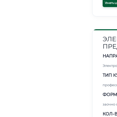
Узнать ц
ЭЛЕ
ПРЕ
НАПР
Электро
ТИП К
профес
ФОРМ
заочно 
КОЛ-В