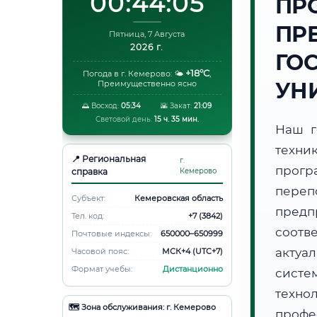
00:44:06
ПР
ПР
Пятница, 7 Августа
2026 г.
ГО
+18°C
Погода в г. Кемерово:
🌤️
,
УН
Преимущественно ясно
🌅 Восход:
05:34
🌇 Закат:
21:09
Световой день:
15 ч. 35 мин.
Наш г
техни
📍 Региональная
г.
прогр
справка
Кемерово
пере
Субъект:
Кемеровская область
предп
Тел. код:
+7 (3842)
соотв
Почтовые индексы:
650000–650999
актуа
Часовой пояс:
МСК+4 (UTC+7)
Формат учебы:
Дистанционно
систе
техно
🗺️ Зона обслуживания: г. Кемерово
профе