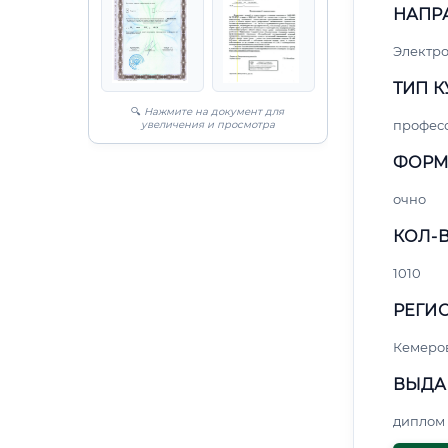
НАПР
Электро
ТИП К
🔍
Нажмите на документ для
профес
увеличения и просмотра
ФОРМ
очно
КОЛ-В
1010
РЕГИО
Кемеро
ВЫДА
диплом 