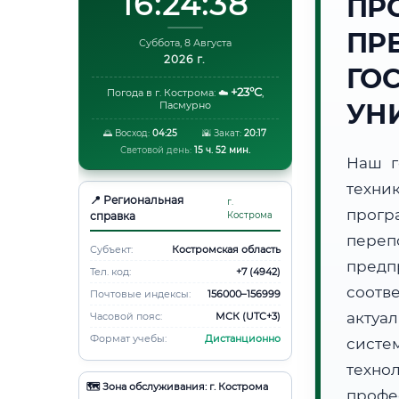
16:24:39
ПР
ПР
Суббота, 8 Августа
2026 г.
ГО
+23°C
Погода в г. Кострома:
☁️
,
УН
Пасмурно
🌅 Восход:
04:25
🌇 Закат:
20:17
Световой день:
15 ч. 52 мин.
Наш г
техни
📍 Региональная
г.
прогр
справка
Кострома
пере
Субъект:
Костромская область
предп
Тел. код:
+7 (4942)
соотв
Почтовые индексы:
156000–156999
актуа
Часовой пояс:
МСК (UTC+3)
Формат учебы:
Дистанционно
систе
техно
🗺️ Зона обслуживания: г. Кострома
профе