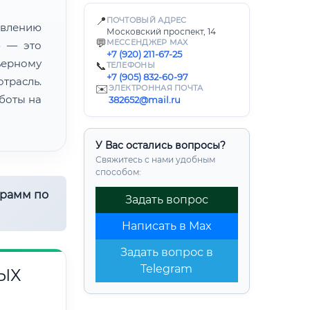
📍
ПОЧТОВЫЙ АДРЕС
лению
Московский проспект, 14
💬
МЕССЕНДЖЕР MAX
» — это
+7 (920) 211-67-25
ьерному
📞
ТЕЛЕФОНЫ
+7 (905) 832-60-97
трасль.
✉️
ЭЛЕКТРОННАЯ ПОЧТА
боты на
382652@mail.ru
У Вас остались вопросы?
Свяжитесь с нами удобным
способом:
грамм по
Задать вопрос
Написать в Max
Задать вопрос в
Telegram
ЫХ