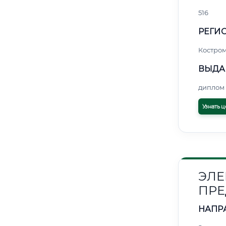
516
РЕГИО
Костро
ВЫДА
диплом 
Узнать ц
ЭЛЕ
ПРЕ
НАПР