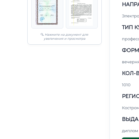
НАПР
Электро
ТИП К
🔍
Нажмите на документ для
профес
увеличения и просмотра
ФОРМ
вечерн
КОЛ-В
1010
РЕГИО
Костро
ВЫДА
диплом 