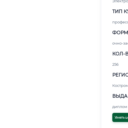
Электро
ТИП К
профес
ФОРМ
очно-за
КОЛ-В
256
РЕГИО
Костро
ВЫДА
диплом 
Узнать ц