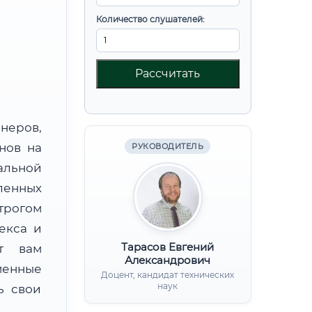
Количество слушателей:
Рассчитать
неров,
нов на
РУКОВОДИТЕЛЬ
альной
енных
трогом
екса и
Тарасов Евгений
ят вам
Александрович
менные
Доцент, кандидат технических
наук
ь свои