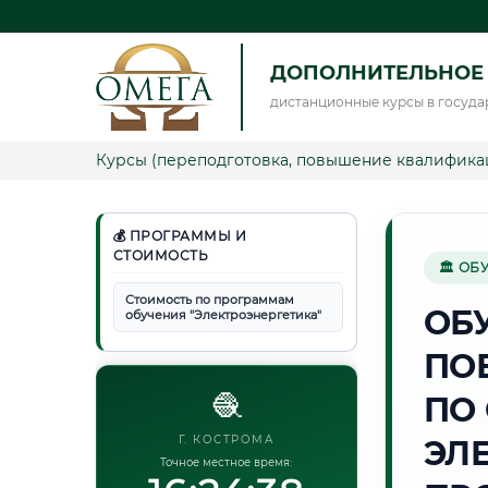
ДОПОЛНИТЕЛЬНОЕ 
дистанционные курсы в госуда
Курсы (переподготовка, повышение квалифика
💰 ПРОГРАММЫ И
СТОИМОСТЬ
🏛 ОБ
Стоимость по программам
ОБ
обучения "Электроэнергетика"
ПО
🧶
ПО
Г. КОСТРОМА
ЭЛ
Точное местное время: