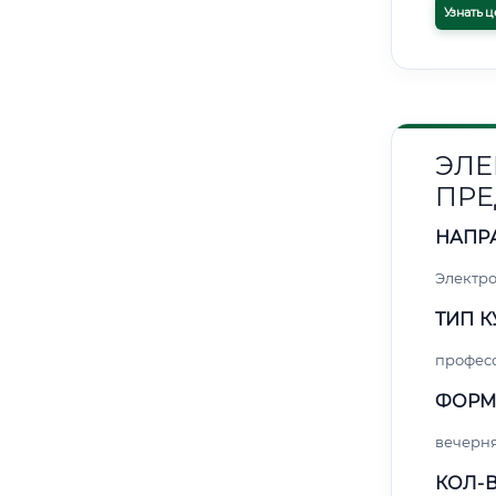
Узнать ц
ЭЛЕ
ПРЕ
НАПР
Электро
ТИП К
профес
ФОРМ
вечерн
КОЛ-В