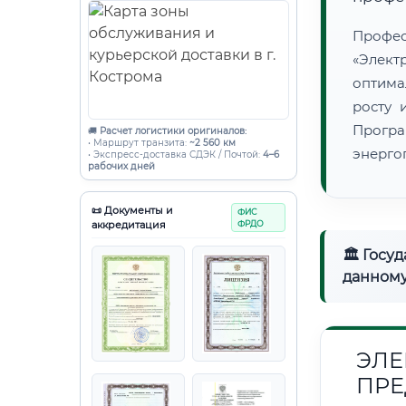
Проф
«Элект
оптима
росту 
Програ
🚚
Расчет логистики оригиналов:
• Маршрут транзита:
~2 560 км
энерго
• Экспресс-доставка СДЭК / Почтой:
4–6
рабочих дней
📜 Документы и
ФИС
аккредитация
ФРДО
🏛 Госу
данному
ЭЛЕ
ПРЕ