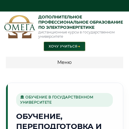
ДОПОЛНИТЕЛЬНОЕ
ПРОФЕССИОНАЛЬНОЕ ОБРАЗОВАНИЕ
ПО ЭЛЕКТРОЭНЕРГЕТИКЕ
дистанционные курсы в государственном
университете
ХОЧУ УЧИТЬСЯ
➜
Меню
💰 ПРОГРАММЫ И СТОИМОСТЬ
Стоимость по программам обучения "Электроэнергетика"
🏛 ОБУЧЕНИЕ В ГОСУДАРСТВЕННОМ
УНИВЕРСИТЕТЕ
🏔️
ОБУЧЕНИЕ,
ПЕРЕПОДГОТОВКА И
Г. КУЛЯБ