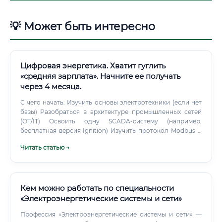
💡 Может быть интересно
Цифровая энергетика. Хватит гуглить
«средняя зарплата». Начните ее получать
через 4 месяца.
С чего начать: Изучить основы электротехники (если нет
базы) Разобраться в архитектуре промышленных сетей
(OT/IT) Освоить одну SCADA-систему (например,
бесплатная версия Ignition) Изучить протокол Modbus и
базовые принципы IEC 61850 Написать первый
Читать статью →
небольшой проект — например, систему мониторинга
мини-сети Какие курсы лучше выбрать 🎓 При выборе
курса обращайте внимание на следующие критерии:
Форматы обучения: ✅ Онлайн-курсы (Stepik, Skillbox,
«Нетология», «Яндекс Практикум» — ищите направления
Кем можно работать по специальности
АСУ ТП / промышленная автоматизация / цифровая
«Электроэнергетические системы и сети»
энергетика) ✅ Корпоративные учебные центры при
Профессия «Электроэнергетические системы и сети» —
Schneider Electric, Siemens, ABB ✅ Программы повышения