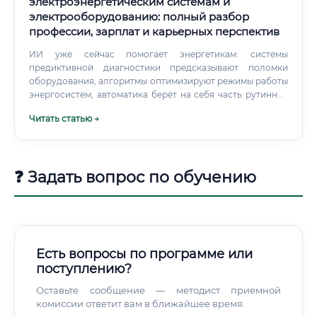
электроэнергетическим системам и
электрооборудованию: полный разбор
профессии, зарплат и карьерных перспектив
ИИ уже сейчас помогает энергетикам: системы
предиктивной диагностики предсказывают поломки
оборудования, алгоритмы оптимизируют режимы работы
энергосистем, автоматика берёт на себя часть рутинных
задач. Но вот что ИИ не может сделать пока и в
Читать статью →
обозримом будущем: ❌ Залезть на трансформатор и
физически его заменить ❌ Провести кабельную трассу
через сложный промышленный объект ❌ Принять
инженерное решение в нестандартной аварийной
❓ Задать вопрос по обучению
ситуации ❌ Подписать акт приёмки и нести юридическую
ответственность ❌ Договориться с энергоснабжающей
организацией о технических условиях Физическая работа
с электроустановками, принятие ответственных решений,
взаимодействие с людьми — это то, что остаётся за
человеком.
Есть вопросы по программе или
поступлению?
Оставьте сообщение — методист приемной
комиссии ответит вам в ближайшее время.