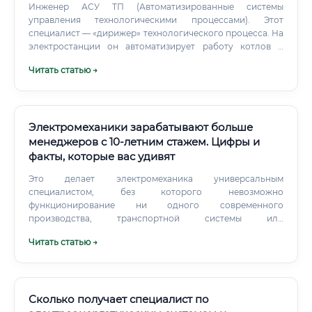
Инженер АСУ ТП (Автоматизированные системы
управления технологическими процессами). Этот
специалист — «дирижер» технологического процесса. На
электростанции он автоматизирует работу котлов и
турбин, на подстанции — управляет выключателями и
Читать статью →
трансформаторами.
Электромеханики зарабатывают больше
менеджеров с 10-летним стажем. Цифры и
факты, которые вас удивят
Это делает электромеханика универсальным
специалистом, без которого невозможно
функционирование ни одного современного
производства, транспортной системы или
энергетического комплекса. 🔧 Электромеханик — это не
Читать статью →
просто «человек с инструментом».
Сколько получает специалист по