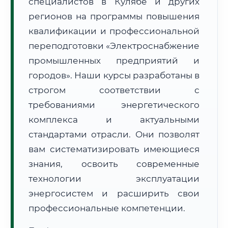
специалистов в Кулябе и других
регионов на программы повышения
квалификации и профессиональной
переподготовки «Электроснабжение
промышленных предприятий и
🚚
Расчет логистики оригиналов:
городов». Наши курсы разработаны в
• Маршрут транзита:
~2 146 км
• Экспресс-доставка СДЭК / Почтой:
3–5 рабочих дней
строгом соответствии с
требованиями энергетического
📜 Документы и аккредитация
ФИС ФРДО
комплекса и актуальными
стандартами отрасли. Они позволят
вам систематизировать имеющиеся
🔍
Нажмите на документ для увеличения и просмотра
знания, освоить современные
технологии эксплуатации
энергосистем и расширить свои
профессиональные компетенции.