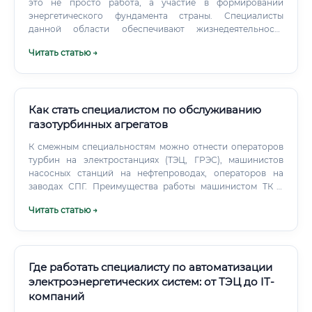
это не просто работа, а участие в формировании
квалификации при ведущих технических университетах
энергетического фундамента страны. Специалисты
(НИУ «МЭИ», МФТИ, УрФУ, СПбПУ) ✅ Международные
данной области обеспечивают жизнедеятельность
сертификации: ISA (CSSA, CAP), GICSP
миллионов людей, промышленных предприятий и
(кибербезопасность АСУ ТП) Сколько зарабатывают
Читать статью →
социальных объектов.
выпускники курсов и как быстро окупается обучение 💸
Стоимость курсов и окупаемость: ✅ Вывод: обучение в
цифровой энергетике — одна из наиболее быстро
окупаемых инвестиций на рынке дополнительного
Как стать специалистом по обслуживанию
профессионального образования. Рынок труда в
цифровой энергетике сегодня испытывает значительный
газотурбинных агрегатов
дефицит кадров. Работодатели готовы брать людей без
К смежным специальностям можно отнести операторов
опыта именно в этой специализации — при наличии:
турбин на электростанциях (ТЭЦ, ГРЭС), машинистов
Технического образования (электроэнергетика,
насосных станций на нефтепроводах, операторов на
автоматизация, IT, электроника) Базовых навыков работы
заводах СПГ. Преимущества работы машинистом ТК в
с программируемыми контроллерами или SCADA
газовой отрасли (в частности, в ПАО "Газпром"):
Подтверждённых сертификатов о прохождении
Читать статью →
Стабильность: Газовая отрасль — одна из самых
профильных курсов Демонстрационного портфолио
стабильных в экономике РФ.
(пусть даже учебные проекты) ⚠️ Полный гуманитарий
без какой-либо технической базы войдёт в профессию
значительно сложнее и медленнее.
Где работать специалисту по автоматизации
электроэнергетических систем: от ТЭЦ до IT-
компаний