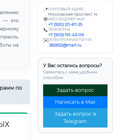
📍
ПОЧТОВЫЙ АДРЕС
лению
Московский проспект, 14
💬
МЕССЕНДЖЕР MAX
» — это
+7 (920) 211-67-25
ьерному
📞
ТЕЛЕФОНЫ
+7 (905) 191-43-09
трасль.
✉️
ЭЛЕКТРОННАЯ ПОЧТА
боты на
382652@mail.ru
У Вас остались вопросы?
Свяжитесь с нами удобным
способом:
грамм по
Задать вопрос
Написать в Max
Задать вопрос в
Telegram
ЫХ