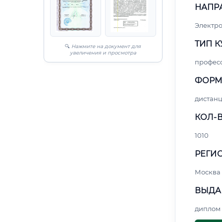
НАПР
Электро
ТИП К
🔍
Нажмите на документ для
увеличения и просмотра
профес
ФОРМ
дистан
КОЛ-В
1010
РЕГИО
Москва
ВЫДА
диплом 