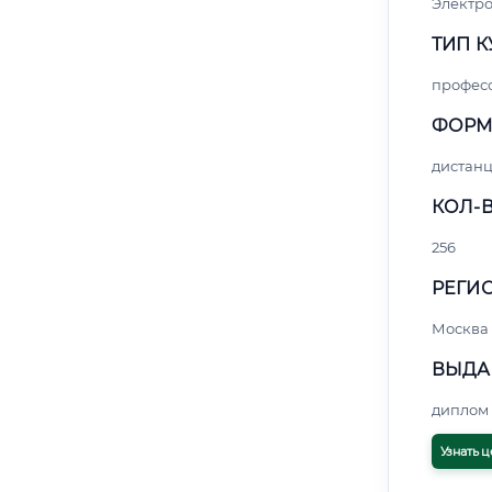
Электро
ТИП К
профес
ФОРМ
дистан
КОЛ-В
256
РЕГИО
Москва
ВЫДА
диплом 
Узнать ц