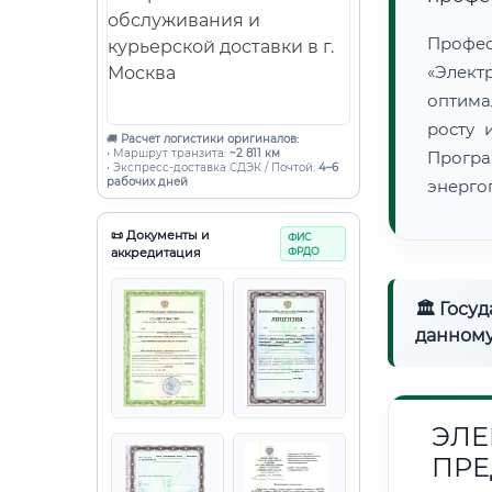
Проф
«Элект
оптима
росту 
🚚
Расчет логистики оригиналов:
• Маршрут транзита:
~2 811 км
Програ
• Экспресс-доставка СДЭК / Почтой:
4–6
рабочих дней
энерго
📜 Документы и
ФИС
аккредитация
ФРДО
🏛 Госу
данному
ЭЛЕ
ПРЕ