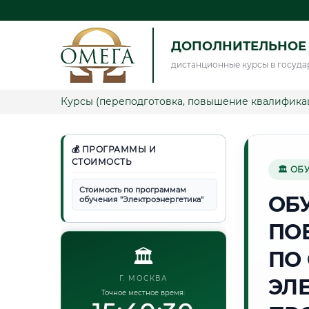
ДОПОЛНИТЕЛЬНОЕ 
дистанционные курсы в госуда
Курсы (переподготовка, повышение квалифика
💰 ПРОГРАММЫ И
СТОИМОСТЬ
🏛 ОБ
Стоимость по программам
ОБ
обучения "Электроэнергетика"
ПО
🏛️
ПО
Г. МОСКВА
ЭЛ
Точное местное время: