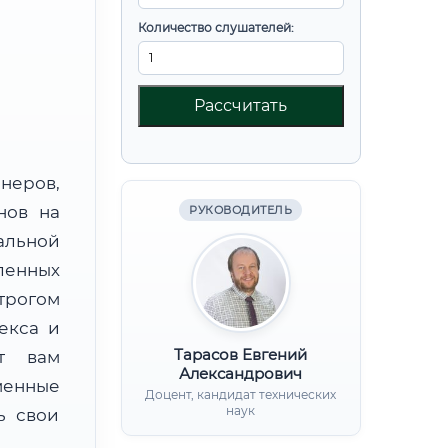
Количество слушателей:
Рассчитать
неров,
нов на
РУКОВОДИТЕЛЬ
альной
енных
трогом
екса и
Тарасов Евгений
ят вам
Александрович
менные
Доцент, кандидат технических
наук
ь свои