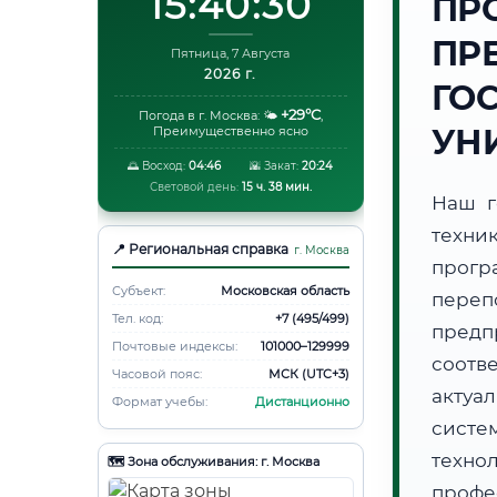
15:40:31
ПР
ПР
Пятница, 7 Августа
2026 г.
ГО
+29°C
Погода в г. Москва:
🌤️
,
УН
Преимущественно ясно
🌅 Восход:
04:46
🌇 Закат:
20:24
Световой день:
15 ч. 38 мин.
Наш г
техни
📍 Региональная справка
г. Москва
прогр
Субъект:
Московская область
пере
Тел. код:
+7 (495/499)
предп
Почтовые индексы:
101000–129999
соотв
Часовой пояс:
МСК (UTC+3)
актуа
Формат учебы:
Дистанционно
систе
техно
🗺️ Зона обслуживания: г. Москва
профе