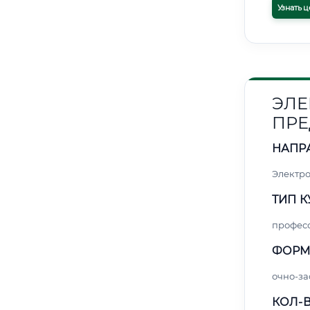
Узнать ц
ЭЛЕ
ПРЕ
НАПР
Электро
ТИП К
профес
ФОРМ
очно-за
КОЛ-В