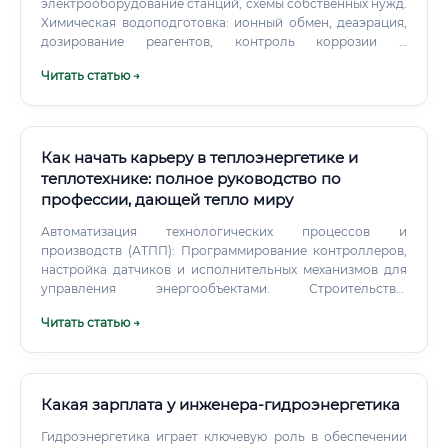
электрооборудование станций, схемы собственных нужд.
Химическая водоподготовка: ионный обмен, деаэрация,
дозирование реагентов, контроль коррозии и
накипеобразования.
Читать статью →
Как начать карьеру в теплоэнергетике и
теплотехнике: полное руководство по
профессии, дающей тепло миру
Автоматизация технологических процессов и
производств (АТПП): Программирование контроллеров,
настройка датчиков и исполнительных механизмов для
управления энергообъектами. Строительство:
Промышленное и гражданское строительство, где
Читать статью →
требуется проектирование и монтаж систем отопления и
вентиляции.
Какая зарплата у инженера-гидроэнергетика
Гидроэнергетика играет ключевую роль в обеспечении