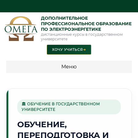
ДОПОЛНИТЕЛЬНОЕ
ПРОФЕССИОНАЛЬНОЕ ОБРАЗОВАНИЕ
ПО ЭЛЕКТРОЭНЕРГЕТИКЕ
дистанционные курсы в государственном
университете
ХОЧУ УЧИТЬСЯ
➜
Меню
💰 ПРОГРАММЫ И СТОИМОСТЬ
Стоимость по программам обучения "Электроэнергетика"
🏛 ОБУЧЕНИЕ В ГОСУДАРСТВЕННОМ
УНИВЕРСИТЕТЕ
🏭
ОБУЧЕНИЕ,
ПЕРЕПОДГОТОВКА И
Г. РУСТАВИ