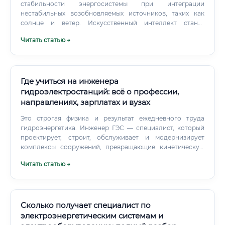
стабильности энергосистемы при интеграции
нестабильных возобновляемых источников, таких как
солнце и ветер. Искусственный интеллект станет
мощным инструментом в руках инженера, но не его
Читать статью →
заменой. ИИ сможет взять на себя рутинные расчеты,
оптимизацию режимов работы, предиктивную аналитику
(предсказание отказов оборудования).
Где учиться на инженера
гидроэлектростанций: всё о профессии,
направлениях, зарплатах и вузах
Это строгая физика и результат ежедневного труда
гидроэнергетика. Инженер ГЭС — специалист, который
проектирует, строит, обслуживает и модернизирует
комплексы сооружений, превращающие кинетическую
энергию падающей воды в электричество. Специалист в
Читать статью →
этой области объединяет компетенции сразу нескольких
инженерных дисциплин.
Сколько получает специалист по
электроэнергетическим системам и