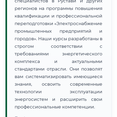
специалистов в Рустави и других
регионов на программы повышения
квалификации и профессиональной
переподготовки «Электроснабжение
промышленных предприятий и
🚚
Расчет логистики оригиналов:
городов». Наши курсы разработаны в
• Маршрут транзита:
~3 129 км
• Экспресс-доставка СДЭК / Почтой:
4–6 рабочих дней
строгом соответствии с
требованиями энергетического
📜 Документы и аккредитация
ФИС ФРДО
комплекса и актуальными
стандартами отрасли. Они позволят
вам систематизировать имеющиеся
🔍
Нажмите на документ для увеличения и просмотра
знания, освоить современные
технологии эксплуатации
энергосистем и расширить свои
профессиональные компетенции.