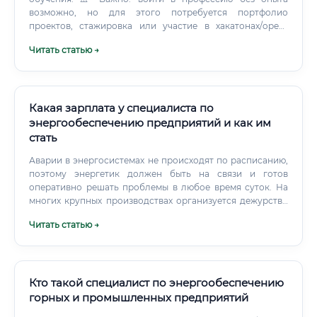
возможно, но для этого потребуется портфолио
проектов, стажировка или участие в хакатонах/open-
source проектах. Какие документы нужны для
Читать статью →
трудоустройства 📄 Для трудоустройства специалисту по
цифровой энергетике потребуется следующий пакет
документов: ✅ Диплом о высшем или среднем
профессиональном образовании (технический профиль
— приоритет) ✅ Сертификаты о прохождении
Какая зарплата у специалиста по
профильных курсов (SCADA, МЭК 61850, Python, Power BI,
энергообеспечению предприятий и как им
AutoCAD Electrical и др.) ✅ Удостоверение о проверке
стать
знаний правил работы в электроустановках (группа
допуска по электробезопасности — III или выше для
Аварии в энергосистемах не происходят по расписанию,
работы «в поле») ✅ Свидетельство о повышении
поэтому энергетик должен быть на связи и готов
квалификации (при наличии) ✅ Портфолио проектов
оперативно решать проблемы в любое время суток. На
(GitHub, личный сайт, описания реализованных проектов)
многих крупных производствах организуется дежурство
✅ Резюме с описанием релевантного опыта ✅
ответственных лиц.
Читать статью →
Рекомендательные письма (желательно, не обязательно)
⚠️ Для работы на объектах критической информационной
инфраструктуры может потребоваться допуск к работе с
конфиденциальными сведениями и прохождение
проверки службой безопасности.
Кто такой специалист по энергообеспечению
горных и промышленных предприятий