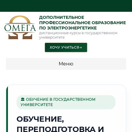
ДОПОЛНИТЕЛЬНОЕ
ПРОФЕССИОНАЛЬНОЕ ОБРАЗОВАНИЕ
ПО ЭЛЕКТРОЭНЕРГЕТИКЕ
дистанционные курсы в государственном
университете
ХОЧУ УЧИТЬСЯ
➜
Меню
💰 ПРОГРАММЫ И СТОИМОСТЬ
Стоимость по программам обучения "Электроэнергетика"
🏛 ОБУЧЕНИЕ В ГОСУДАРСТВЕННОМ
УНИВЕРСИТЕТЕ
🌆
ОБУЧЕНИЕ,
ПЕРЕПОДГОТОВКА И
Г. АЛМА-АТА