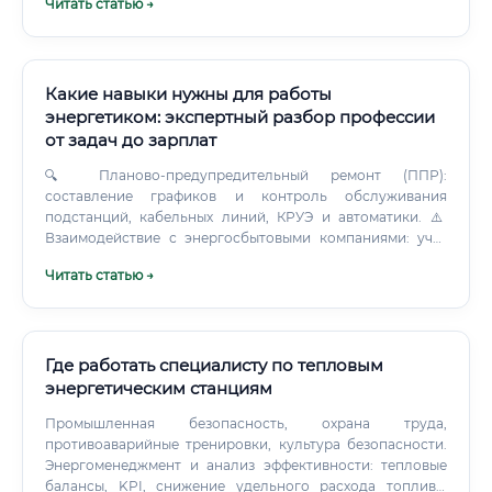
Читать статью →
«Интер РАО»), а также компании, работающие в
нефтегазовом секторе и имеющие собственные крупные
генерирующие мощности.
Какие навыки нужны для работы
энергетиком: экспертный разбор профессии
от задач до зарплат
🔍 Планово-предупредительный ремонт (ППР):
составление графиков и контроль обслуживания
подстанций, кабельных линий, КРУЭ и автоматики. ⚠️
Взаимодействие с энергосбытовыми компаниями: учет
киловатт, контроль коэффициента мощности (cosφ),
Читать статью →
защита от штрафов за перерасход.
Где работать специалисту по тепловым
энергетическим станциям
Промышленная безопасность, охрана труда,
противоаварийные тренировки, культура безопасности.
Энергоменеджмент и анализ эффективности: тепловые
балансы, KPI, снижение удельного расхода топлива,