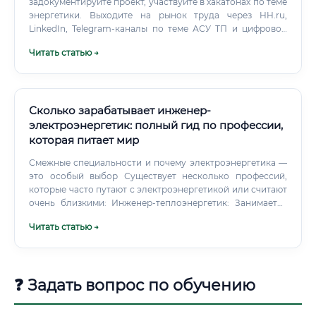
задокументируйте проект, участвуйте в хакатонах по теме
энергетики. Выходите на рынок труда через HH.ru,
LinkedIn, Telegram-каналы по теме АСУ ТП и цифровой
энергетике.
Читать статью →
Сколько зарабатывает инженер-
электроэнергетик: полный гид по профессии,
которая питает мир
Смежные специальности и почему электроэнергетика —
это особый выбор Существует несколько профессий,
которые часто путают с электроэнергетикой или считают
очень близкими: Инженер-теплоэнергетик: Занимается
производством и передачей тепловой энергии (горячая
Читать статью →
вода, пар). Инженер-электронщик: Разрабатывает и
обслуживает электронные компоненты, платы,
микросхемы. Инженер КИПиА (контрольно-
измерительных приборов и автоматики):
❓ Задать вопрос по обучению
Специализируется на датчиках, контроллерах и системах
автоматизации технологических процессов.