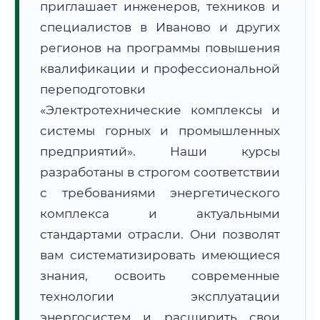
приглашает инженеров, техников и
специалистов в Иваново и других
регионов на программы повышения
квалификации и профессиональной
переподготовки
🚚
Расчет логистики оригиналов:
«Электротехнические комплексы и
• Маршрут транзита:
~2 575 км
• Экспресс-доставка СДЭК / Почтой:
4–6 рабочих дней
системы горных и промышленных
предприятий». Наши курсы
📜 Документы и аккредитация
ФИС ФРДО
разработаны в строгом соответствии
с требованиями энергетического
комплекса и актуальными
🔍
Нажмите на документ для увеличения и просмотра
стандартами отрасли. Они позволят
вам систематизировать имеющиеся
знания, освоить современные
технологии эксплуатации
энергосистем и расширить свои