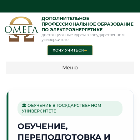
ДОПОЛНИТЕЛЬНОЕ
ПРОФЕССИОНАЛЬНОЕ ОБРАЗОВАНИЕ
ПО ЭЛЕКТРОЭНЕРГЕТИКЕ
дистанционные курсы в государственном
университете
ХОЧУ УЧИТЬСЯ
➜
Меню
💰 ПРОГРАММЫ И СТОИМОСТЬ
Стоимость по программам обучения "Электроэнергетика"
🏛 ОБУЧЕНИЕ В ГОСУДАРСТВЕННОМ
УНИВЕРСИТЕТЕ
🧵
ОБУЧЕНИЕ,
ПЕРЕПОДГОТОВКА И
Г. ИВАНОВО