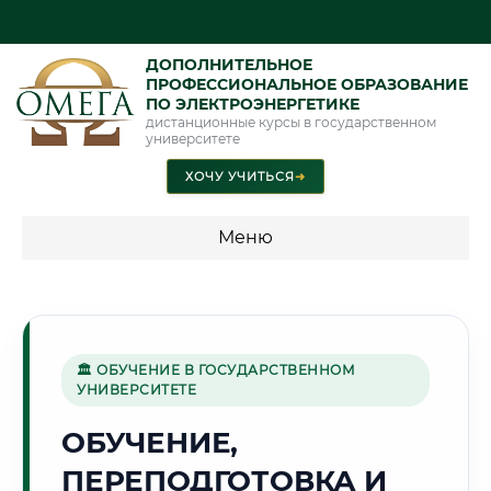
ДОПОЛНИТЕЛЬНОЕ
ПРОФЕССИОНАЛЬНОЕ ОБРАЗОВАНИЕ
ПО ЭЛЕКТРОЭНЕРГЕТИКЕ
дистанционные курсы в государственном
университете
ХОЧУ УЧИТЬСЯ
➜
Меню
💰 ПРОГРАММЫ И СТОИМОСТЬ
Стоимость по программам обучения "Электроэнергетика"
🏛 ОБУЧЕНИЕ В ГОСУДАРСТВЕННОМ
УНИВЕРСИТЕТЕ
🚀
ОБУЧЕНИЕ,
ПЕРЕПОДГОТОВКА И
Г. КАЛУГА