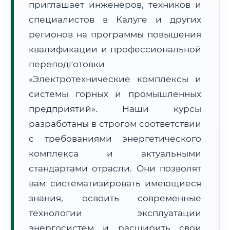
приглашает инженеров, техников и
специалистов в Калуге и других
регионов на программы повышения
квалификации и профессиональной
переподготовки
🚚
Расчет логистики оригиналов:
«Электротехнические комплексы и
• Маршрут транзита:
~2 936 км
• Экспресс-доставка СДЭК / Почтой:
4–6 рабочих дней
системы горных и промышленных
предприятий». Наши курсы
📜 Документы и аккредитация
ФИС ФРДО
разработаны в строгом соответствии
с требованиями энергетического
комплекса и актуальными
🔍
Нажмите на документ для увеличения и просмотра
стандартами отрасли. Они позволят
вам систематизировать имеющиеся
знания, освоить современные
технологии эксплуатации
энергосистем и расширить свои