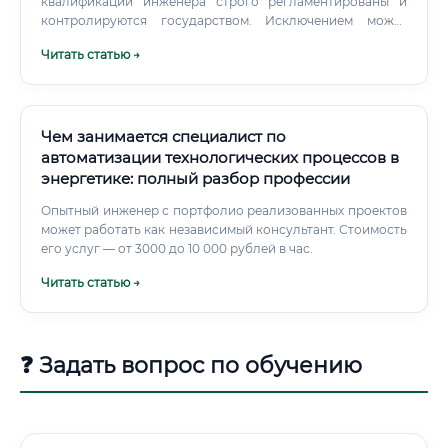
квалификации инженера строго регламентированы и
контролируются государством. Исключением может
быть карьерный рост с рабочих специальностей на
Читать статью →
станции (например, оператор, слесарь по ремонту
оборудования) при условии параллельного получения
высшего образования по заочной или вечерней форме
обучения.
Чем занимается специалист по
автоматизации технологических процессов в
энергетике: полный разбор профессии
Опытный инженер с портфолио реализованных проектов
может работать как независимый консультант. Стоимость
его услуг — от 3000 до 10 000 рублей в час.
Читать статью →
❓ Задать вопрос по обучению