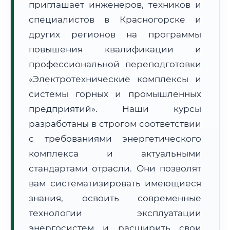
приглашает инженеров, техников и
специалистов в Красногорске и
других регионов на программы
повышения квалификации и
профессиональной переподготовки
🚚
Расчет логистики оригиналов:
«Электротехнические комплексы и
• Маршрут транзита:
~2 826 км
• Экспресс-доставка СДЭК / Почтой:
4–6 рабочих дней
системы горных и промышленных
предприятий». Наши курсы
📜 Документы и аккредитация
ФИС ФРДО
разработаны в строгом соответствии
с требованиями энергетического
комплекса и актуальными
🔍
Нажмите на документ для увеличения и просмотра
стандартами отрасли. Они позволят
вам систематизировать имеющиеся
знания, освоить современные
технологии эксплуатации
энергосистем и расширить свои