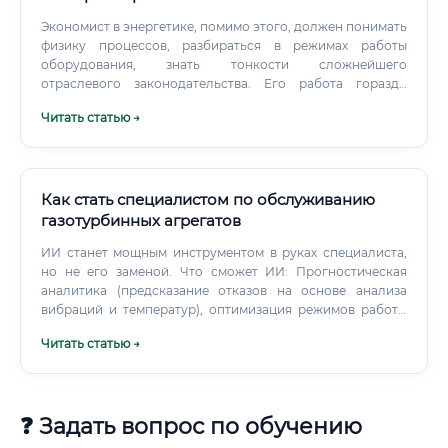
Экономист в энергетике, помимо этого, должен понимать
физику процессов, разбираться в режимах работы
оборудования, знать тонкости сложнейшего
отраслевого законодательства. Его работа гораздо
глубже интегрирована в технологию.
Читать статью →
Как стать специалистом по обслуживанию
газотурбинных агрегатов
ИИ станет мощным инструментом в руках специалиста,
но не его заменой. Что сможет ИИ: Прогностическая
аналитика (предсказание отказов на основе анализа
вибраций и температур), оптимизация режимов работы
для экономии топлива, предоставление рекомендаций
Читать статью →
оператору в нештатных ситуациях.
❓ Задать вопрос по обучению