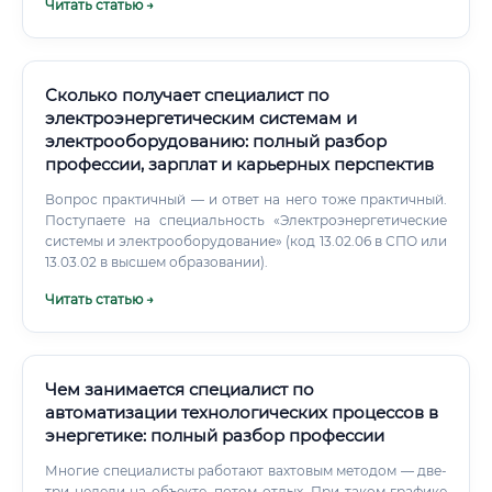
Читать статью →
ответственности проектов. Нефтегазовая и добывающая
промышленность, где оборудование работает в
экстремальных условиях.
Сколько получает специалист по
электроэнергетическим системам и
электрооборудованию: полный разбор
профессии, зарплат и карьерных перспектив
Вопрос практичный — и ответ на него тоже практичный.
Поступаете на специальность «Электроэнергетические
системы и электрооборудование» (код 13.02.06 в СПО или
13.03.02 в высшем образовании).
Читать статью →
Чем занимается специалист по
автоматизации технологических процессов в
энергетике: полный разбор профессии
Многие специалисты работают вахтовым методом — две-
три недели на объекте, потом отдых. При таком графике