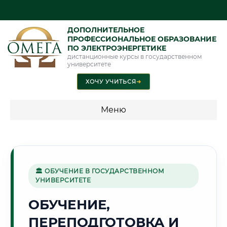
ДОПОЛНИТЕЛЬНОЕ
ПРОФЕССИОНАЛЬНОЕ ОБРАЗОВАНИЕ
ПО ЭЛЕКТРОЭНЕРГЕТИКЕ
дистанционные курсы в государственном
университете
ХОЧУ УЧИТЬСЯ
➜
Меню
💰 ПРОГРАММЫ И СТОИМОСТЬ
Стоимость по программам обучения "Электроэнергетика"
🏛 ОБУЧЕНИЕ В ГОСУДАРСТВЕННОМ
УНИВЕРСИТЕТЕ
🏢
ОБУЧЕНИЕ,
ПЕРЕПОДГОТОВКА И
Г. КРАСНОГОРСК