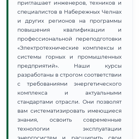
приглашает инженеров, техников и
специалистов в Набережных Челнах
и других регионов на программы
повышения квалификации и
профессиональной переподготовки
🚚
Расчет логистики оригиналов:
«Электротехнические комплексы и
• Маршрут транзита:
~1 913 км
• Экспресс-доставка СДЭК / Почтой:
3–5 рабочих дней
системы горных и промышленных
предприятий». Наши курсы
📜 Документы и аккредитация
ФИС ФРДО
разработаны в строгом соответствии
с требованиями энергетического
комплекса и актуальными
🔍
Нажмите на документ для увеличения и просмотра
стандартами отрасли. Они позволят
вам систематизировать имеющиеся
знания, освоить современные
технологии эксплуатации
энергосистем и расширить свои