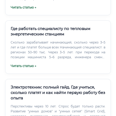
Читать статью →
Где работать специалисту по тепловым
энергетическим станциям
Сколько зарабатывает начинающий, сколько через 3–5
лет и где платят больше всех Начинающий специалист: в
регионах 50–90 тыс. Через 3–5 лет: при переходе на
позиции машиниста 5–6 разряда, инженера смены,
инженера КИПиА/ХВО зарплата обычно достигает 100–
Читать статью →
180 тыс.
Электротехник: полный гайд. Где учиться,
сколько платят и как найти первую работу без
опыта
Перспективы через 10 лет: Спрос будет только расти.
Развитие "умных домов" и "умных сетей" (Smart Grid),