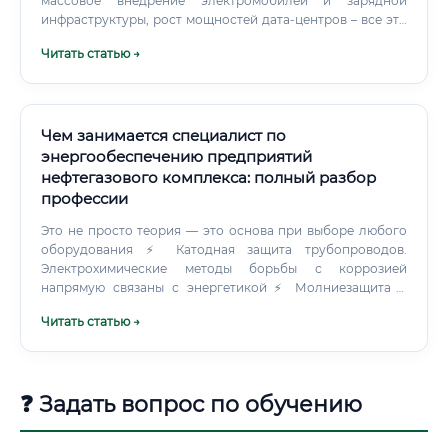
массовое внедрение электромобилей и зарядной
инфраструктуры, рост мощностей дата-центров – все эти
тренды создают новые рабочие места для
Читать статью →
электротехников, требуя от них новых компетенций.
Перспективы развития профессии в ближайшие 10 лет
Смежные специальности: сравнение и анализ
Электротехник – не единственная профессия, связанная с
электричеством.
Чем занимается специалист по
энергообеспечению предприятий
нефтегазового комплекса: полный разбор
профессии
Это не просто теория — это основа при выборе любого
оборудования ⚡ Катодная защита трубопроводов.
Электрохимические методы борьбы с коррозией
напрямую связаны с энергетикой ⚡ Молниезащита и
заземление объектов нефтегаза — здесь свои нормативы,
Читать статью →
более жёсткие, чем в обычном строительстве ⚡ Системы
бесперебойного электроснабжения — категорийность
потребителей, резервирование ⚡ Требования
Ростехнадзора к электроустановкам опасных
❓ Задать вопрос по обучению
производственных объектов Программное обеспечение
— отдельная история.