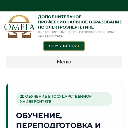
ДОПОЛНИТЕЛЬНОЕ
ПРОФЕССИОНАЛЬНОЕ ОБРАЗОВАНИЕ
ПО ЭЛЕКТРОЭНЕРГЕТИКЕ
дистанционные курсы в государственном
университете
ХОЧУ УЧИТЬСЯ
➜
Меню
💰 ПРОГРАММЫ И СТОИМОСТЬ
Стоимость по программам обучения "Электроэнергетика"
🏛 ОБУЧЕНИЕ В ГОСУДАРСТВЕННОМ
УНИВЕРСИТЕТЕ
🏗️
ОБУЧЕНИЕ,
ПЕРЕПОДГОТОВКА И
Г. НАБЕРЕЖНЫЕ ЧЕЛНЫ