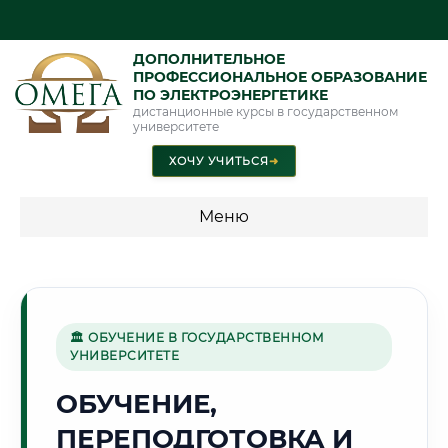
ДОПОЛНИТЕЛЬНОЕ
ПРОФЕССИОНАЛЬНОЕ ОБРАЗОВАНИЕ
ПО ЭЛЕКТРОЭНЕРГЕТИКЕ
дистанционные курсы в государственном
университете
ХОЧУ УЧИТЬСЯ
➜
Меню
💰 ПРОГРАММЫ И СТОИМОСТЬ
Стоимость по программам обучения "Электроэнергетика"
🏛 ОБУЧЕНИЕ В ГОСУДАРСТВЕННОМ
УНИВЕРСИТЕТЕ
🌵
ОБУЧЕНИЕ,
ПЕРЕПОДГОТОВКА И
Г. НУКУС