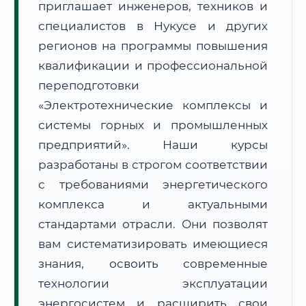
приглашает инженеров, техников и
специалистов в Нукусе и других
регионов на программы повышения
квалификации и профессиональной
переподготовки
🚚
Расчет логистики оригиналов:
«Электротехнические комплексы и
• Маршрут транзита:
~2 191 км
• Экспресс-доставка СДЭК / Почтой:
3–5 рабочих дней
системы горных и промышленных
предприятий». Наши курсы
📜 Документы и аккредитация
ФИС ФРДО
разработаны в строгом соответствии
с требованиями энергетического
комплекса и актуальными
🔍
Нажмите на документ для увеличения и просмотра
стандартами отрасли. Они позволят
вам систематизировать имеющиеся
знания, освоить современные
технологии эксплуатации
энергосистем и расширить свои