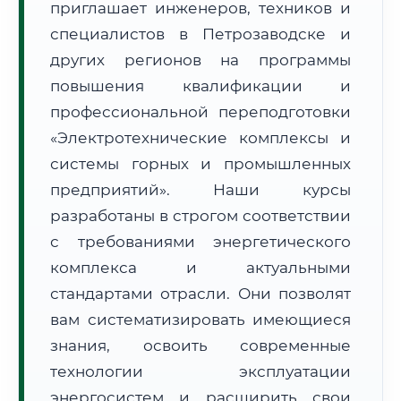
приглашает инженеров, техников и
специалистов в Петрозаводске и
других регионов на программы
повышения квалификации и
профессиональной переподготовки
🚚
Расчет логистики оригиналов:
«Электротехнические комплексы и
• Маршрут транзита:
~2 853 км
• Экспресс-доставка СДЭК / Почтой:
4–6 рабочих дней
системы горных и промышленных
предприятий». Наши курсы
📜 Документы и аккредитация
ФИС ФРДО
разработаны в строгом соответствии
с требованиями энергетического
комплекса и актуальными
🔍
Нажмите на документ для увеличения и просмотра
стандартами отрасли. Они позволят
вам систематизировать имеющиеся
знания, освоить современные
технологии эксплуатации
энергосистем и расширить свои