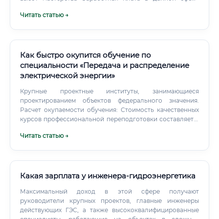
напрямую зависит от региона, типа электростанции (АЭС
Читать статью →
традиционно платят больше), уровня квалификации,
опыта и занимаемой должности. Выпускники курсов, как
правило, начинают с рабочих позиций.
Как быстро окупится обучение по
специальности «Передача и распределение
электрической энергии»
Крупные проектные институты, занимающиеся
проектированием объектов федерального значения.
Расчет окупаемости обучения: Стоимость качественных
курсов профессиональной переподготовки составляет в
среднем 60 000 рублей. Начальная зарплата специалиста
Читать статью →
– около 60 000 рублей в месяц.
Какая зарплата у инженера-гидроэнергетика
Максимальный доход в этой сфере получают
руководители крупных проектов, главные инженеры
действующих ГЭС, а также высококвалифицированные