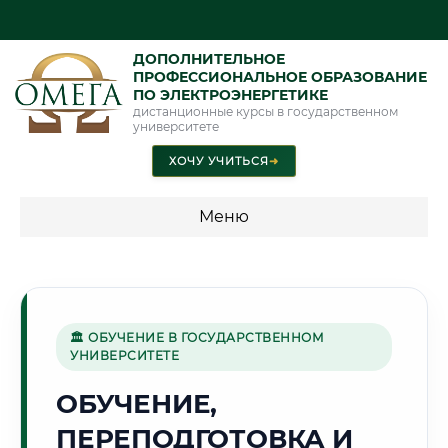
ДОПОЛНИТЕЛЬНОЕ
ПРОФЕССИОНАЛЬНОЕ ОБРАЗОВАНИЕ
ПО ЭЛЕКТРОЭНЕРГЕТИКЕ
дистанционные курсы в государственном
университете
ХОЧУ УЧИТЬСЯ
➜
Меню
💰 ПРОГРАММЫ И СТОИМОСТЬ
Стоимость по программам обучения "Электроэнергетика"
🏛 ОБУЧЕНИЕ В ГОСУДАРСТВЕННОМ
УНИВЕРСИТЕТЕ
🌲
ОБУЧЕНИЕ,
ПЕРЕПОДГОТОВКА И
Г. ПЕТРОЗАВОДСК