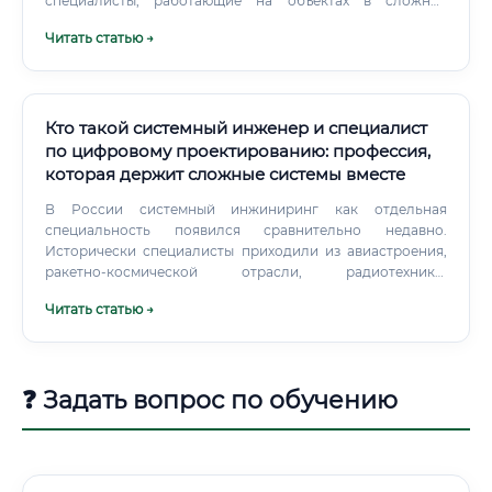
специалисты, работающие на объектах в сложных
климатических условиях (например, в Сибири и на
Читать статью →
Дальнем Востоке). Крупные государственные и частные
корпорации, такие как ПАО «РусГидро», предлагают
наиболее привлекательные социальные пакеты и
заработные платы.
Кто такой системный инженер и специалист
по цифровому проектированию: профессия,
которая держит сложные системы вместе
В России системный инжиниринг как отдельная
специальность появился сравнительно недавно.
Исторически специалисты приходили из авиастроения,
ракетно-космической отрасли, радиотехники,
приборостроения. Вузы, которые готовят по близким
Читать статью →
направлениям: ✅ МГТУ им.
❓ Задать вопрос по обучению