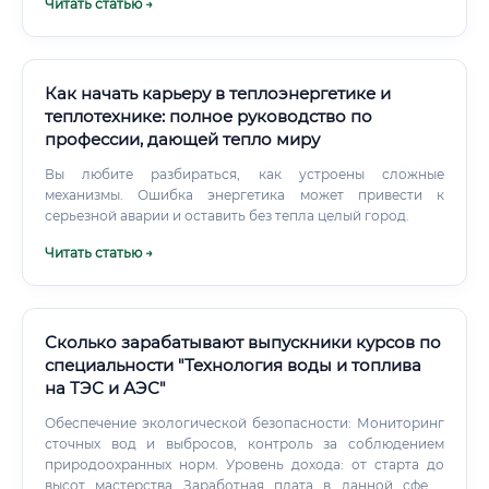
Читать статью →
опытного системного интегратора или руководителя
проекта.
Как начать карьеру в теплоэнергетике и
теплотехнике: полное руководство по
профессии, дающей тепло миру
Вы любите разбираться, как устроены сложные
механизмы. Ошибка энергетика может привести к
серьезной аварии и оставить без тепла целый город.
Читать статью →
Сколько зарабатывают выпускники курсов по
специальности "Технология воды и топлива
на ТЭС и АЭС"
Обеспечение экологической безопасности: Мониторинг
сточных вод и выбросов, контроль за соблюдением
природоохранных норм. Уровень дохода: от старта до
высот мастерства Заработная плата в данной сфере