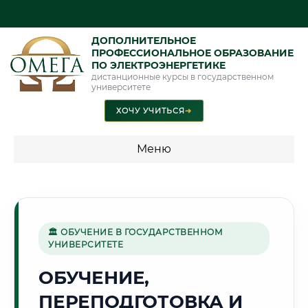
ДОПОЛНИТЕЛЬНОЕ
ПРОФЕССИОНАЛЬНОЕ ОБРАЗОВАНИЕ
ПО ЭЛЕКТРОЭНЕРГЕТИКЕ
дистанционные курсы в государственном
университете
ХОЧУ УЧИТЬСЯ
➜
Меню
💰 ПРОГРАММЫ И СТОИМОСТЬ
Стоимость по программам обучения "Электроэнергетика"
🏛 ОБУЧЕНИЕ В ГОСУДАРСТВЕННОМ
УНИВЕРСИТЕТЕ
🌾
ОБУЧЕНИЕ,
ПЕРЕПОДГОТОВКА И
Г. ТАМБОВ