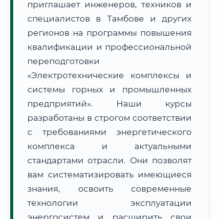
приглашает инженеров, техников и
специалистов в Тамбове и других
регионов на программы повышения
квалификации и профессиональной
переподготовки
🚚
Расчет логистики оригиналов:
«Электротехнические комплексы и
• Маршрут транзита:
~2 691 км
• Экспресс-доставка СДЭК / Почтой:
4–6 рабочих дней
системы горных и промышленных
предприятий». Наши курсы
📜 Документы и аккредитация
ФИС ФРДО
разработаны в строгом соответствии
с требованиями энергетического
комплекса и актуальными
🔍
Нажмите на документ для увеличения и просмотра
стандартами отрасли. Они позволят
вам систематизировать имеющиеся
знания, освоить современные
технологии эксплуатации
энергосистем и расширить свои