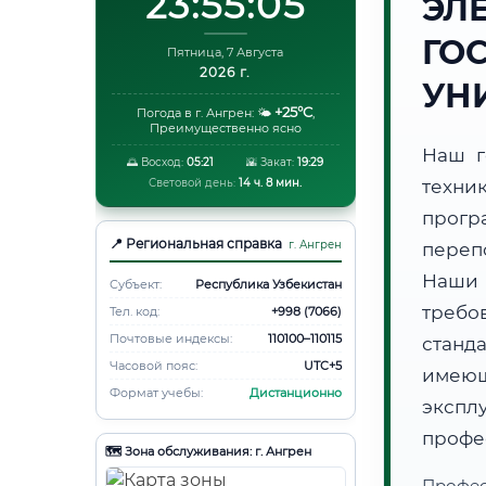
23:55:06
ЭЛ
ГО
Пятница, 7 Августа
2026 г.
УН
+25°C
Погода в г. Ангрен:
🌤️
,
Преимущественно ясно
Наш г
🌅 Восход:
05:21
🌇 Закат:
19:29
Световой день:
14 ч. 8 мин.
техни
прогр
📍 Региональная справка
г. Ангрен
переп
Наши
Субъект:
Республика Узбекистан
требо
Тел. код:
+998 (7066)
Почтовые индексы:
110100–110115
станд
Часовой пояс:
UTC+5
имеющ
Формат учебы:
Дистанционно
эксп
профе
🗺️ Зона обслуживания: г. Ангрен
Профес