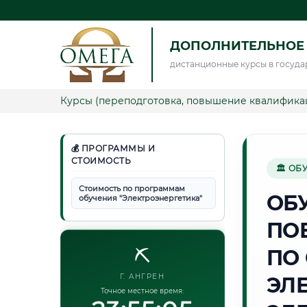
ДОПОЛНИТЕЛЬНОЕ 
дистанционные курсы в госуда
Курсы (переподготовка, повышение квалифика
💰 ПРОГРАММЫ И
СТОИМОСТЬ
🏛 ОБ
Стоимость по программам
ОБ
обучения "Электроэнергетика"
ПО
⛏️
ПО
Г. АНГРЕН
ЭЛ
Точное местное время: