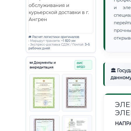
и эле
специ
перейт
прочны
🚚
Расчет логистики оригиналов:
открыв
• Маршрут транзита:
~1 820 км
• Экспресс-доставка СДЭК / Почтой:
3–5
рабочих дней
📜 Документы и
ФИС
аккредитация
ФРДО
🏛 Госу
данному
ЭЛЕ
ЭЛЕ
НАПР