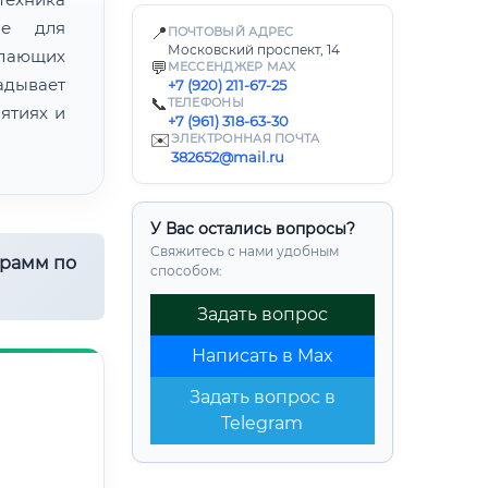
ие для
📍
ПОЧТОВЫЙ АДРЕС
Московский проспект, 14
лающих
💬
МЕССЕНДЖЕР MAX
адывает
+7 (920) 211-67-25
📞
ТЕЛЕФОНЫ
ятиях и
+7 (961) 318-63-30
✉️
ЭЛЕКТРОННАЯ ПОЧТА
382652@mail.ru
У Вас остались вопросы?
Свяжитесь с нами удобным
грамм по
способом:
Задать вопрос
Написать в Max
Задать вопрос в
Telegram