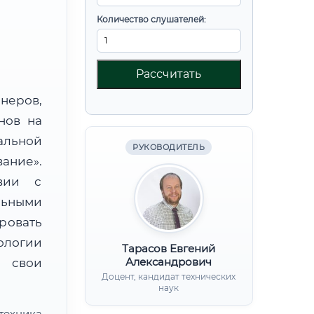
Количество слушателей:
Рассчитать
неров,
нов на
альной
РУКОВОДИТЕЛЬ
ание».
вии с
льными
ровать
ологии
Тарасов Евгений
Александрович
 свои
Доцент, кандидат технических
наук
техника