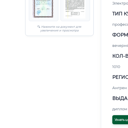
Электро
ТИП К
профес
🔍
Нажмите на документ для
увеличения и просмотра
ФОРМ
вечерн
КОЛ-В
1010
РЕГИО
Ангрен
ВЫДА
диплом 
Узнать ц