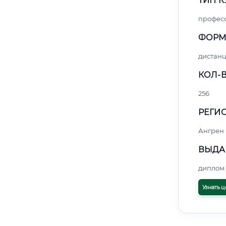
ТИП К
профес
ФОРМ
дистан
КОЛ-В
256
РЕГИО
Ангрен
ВЫДА
диплом 
Узнать ц