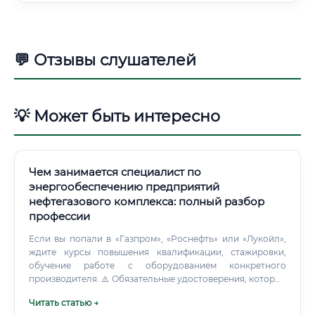
💬 Отзывы слушателей
💡 Может быть интересно
Чем занимается специалист по
энергообеспечению предприятий
нефтегазового комплекса: полный разбор
профессии
Если вы попали в «Газпром», «Роснефть» или «Лукойл»,
ждите курсы повышения квалификации, стажировки,
обучение работе с оборудованием конкретного
производителя. ⚠️ Обязательные удостоверения, которые
нужно получить до начала работы: — Группа по
Читать статью →
электробезопасности (минимум IV группа до 1000 В, V