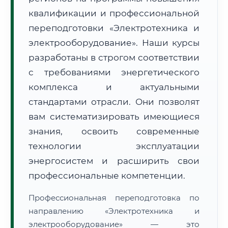
квалификации и профессиональной
переподготовки «Электротехника и
электрооборудование». Наши курсы
разработаны в строгом соответствии
с требованиями энергетического
🚚
Расчет логистики оригиналов:
• Маршрут транзита:
~3 095 км
комплекса и актуальными
• Экспресс-доставка СДЭК / Почтой:
4–6 рабочих дней
стандартами отрасли. Они позволят
📜 Документы и аккредитация
ФИС ФРДО
вам систематизировать имеющиеся
знания, освоить современные
технологии эксплуатации
🔍
Нажмите на документ для увеличения и просмотра
энергосистем и расширить свои
профессиональные компетенции.
Профессиональная переподготовка по
направлению «Электротехника и
электрооборудование» — это