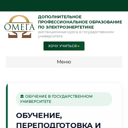
ДОПОЛНИТЕЛЬНОЕ
ПРОФЕССИОНАЛЬНОЕ ОБРАЗОВАНИЕ
ПО ЭЛЕКТРОЭНЕРГЕТИКЕ
дистанционные курсы в государственном
университете
ХОЧУ УЧИТЬСЯ
➜
Меню
💰 ПРОГРАММЫ И СТОИМОСТЬ
Стоимость по программам обучения "Электроэнергетика"
🏛 ОБУЧЕНИЕ В ГОСУДАРСТВЕННОМ
УНИВЕРСИТЕТЕ
🌾
ОБУЧЕНИЕ,
ПЕРЕПОДГОТОВКА И
Г. БЕЛГОРОД