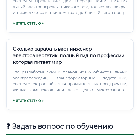
системам Представьте дом посреди тайги. Никаких
линий электропередач, никакого газа, только лес вокруг
и несколько сотен километров до ближайшего города.
Этот дом всё равно может быть тёплым, освещённым и
Читать статью →
обеспеченным горячей водой.
Сколько зарабатывает инженер-
электроэнергетик: полный гид по профессии,
которая питает мир
Это разработка схем и планов новых объектов: линий
электропередачи, трансформаторных подстанций,
систем электроснабжения промышленных предприятий,
жилых комплексов или даже целых микрорайонов.
Проектировщик производит расчеты, подбирает
Читать статью →
необходимое оборудование, составляет чертежи и
техническую документацию. Это поддержание
существующего оборудования в рабочем состоянии.
❓ Задать вопрос по обучению