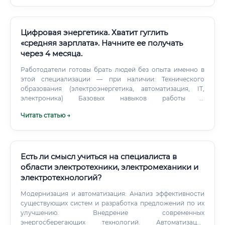
группа выше 1000 В) — Удостоверение о проверке знаний
норм и правил работы в электроустановках —
Удостоверение по промышленной безопасности (если
работаете на ОПО) Эти удостоверения получают через
Цифровая энергетика. Хватит гуглить
специализированные учебные центры, аккредитованные
«средняя зарплата». Начните ее получать
Ростехнадзором. Проверка знаний проводится
через 4 месяца.
периодически — каждые 1–3 года.
Работодатели готовы брать людей без опыта именно в
этой специализации — при наличии: Технического
образования (электроэнергетика, автоматизация, IT,
электроника) Базовых навыков работы с
программируемыми контроллерами или SCADA
Читать статью →
Подтверждённых сертификатов о прохождении
профильных курсов Демонстрационного портфолио
(пусть даже учебные проекты) ⚠️ Полный гуманитарий
без какой-либо технической базы войдёт в профессию
значительно сложнее и медленнее. В этом случае
Есть ли смысл учиться на специалиста в
рекомендуется начать с позиции оператора SCADA или
области электротехники, электромеханики и
диспетчера и параллельно наращивать компетенции.
электротехнологий?
Есть ли карьерный рост 📈 Карьерная лестница в
цифровой энергетике: Стажёр / Оператор SCADA ↓ Техник
Модернизация и автоматизация: Анализ эффективности
АСУ ТП / Junior-инженер ↓ Инженер по цифровым
существующих систем и разработка предложений по их
системам (Middle) ↓ Ведущий инженер / Системный
улучшению. Внедрение современных
архитектор ↓ Руководитель проекта / Технический
энергосберегающих технологий. Автоматизация