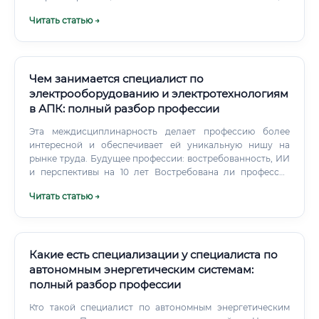
директор ↓ CTO / CDO (директор по цифровизации) ✅
технологических процессов на базе программируемых
Читать статью →
Карьерный рост в этой области — один из самых
логических контроллеров (ПЛК).
стремительных среди инженерных специальностей,
поскольку сама отрасль находится в стадии активного
формирования.
Чем занимается специалист по
электрооборудованию и электротехнологиям
в АПК: полный разбор профессии
Эта междисциплинарность делает профессию более
интересной и обеспечивает ей уникальную нишу на
рынке труда. Будущее профессии: востребованность, ИИ
и перспективы на 10 лет Востребована ли профессия
сейчас и в будущем?
Читать статью →
Какие есть специализации у специалиста по
автономным энергетическим системам:
полный разбор профессии
Кто такой специалист по автономным энергетическим