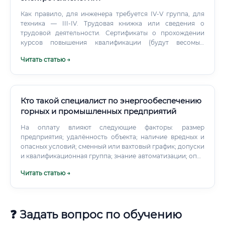
Как правило, для инженера требуется IV-V группа, для
техника — III-IV. Трудовая книжка или сведения о
трудовой деятельности. Сертификаты о прохождении
курсов повышения квалификации (будут весомым
преимуществом).
Читать статью →
Кто такой специалист по энергообеспечению
горных и промышленных предприятий
На оплату влияют следующие факторы: размер
предприятия; удалённость объекта; наличие вредных и
опасных условий; сменный или вахтовый график; допуски
и квалификационная группа; знание автоматизации; опыт
руководства персоналом; участие в крупных проектах;
Читать статью →
готовность к командировкам; дефицит специалистов в
конкретном регионе. Ниже приведены ориентировочные
диапазоны для российского рынка. Конкретные
предложения нужно проверять по вакансиям
❓ Задать вопрос по обучению
работодателей и региональной статистике.