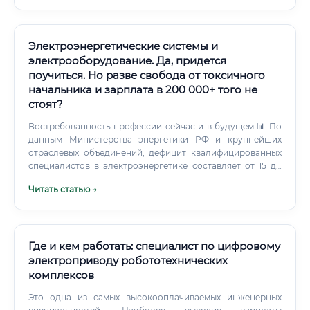
Электроэнергетические системы и
электрооборудование. Да, придется
поучиться. Но разве свобода от токсичного
начальника и зарплата в 200 000+ того не
стоят?
Востребованность профессии сейчас и в будущем 📊 По
данным Министерства энергетики РФ и крупнейших
отраслевых объединений, дефицит квалифицированных
специалистов в электроэнергетике составляет от 15 до
30% от потребности рынка. Это означает, что
Читать статью →
профессионалы находятся в состоянии постоянного
дефицита, и работодатели конкурируют за каждого
квалифицированного специалиста. ✅ Факторы,
обеспечивающие устойчивый спрос: Масштабная
электрификация транспорта (электромобили,
Где и кем работать: специалист по цифровому
электроавтобусы) Развитие возобновляемой энергетики
электроприводу робототехнических
(ветро- и солнечные станции) Цифровизация
комплексов
энергосистем (Smart Grid, цифровые подстанции)
Строительство новых промышленных объектов и жилья
Это одна из самых высокооплачиваемых инженерных