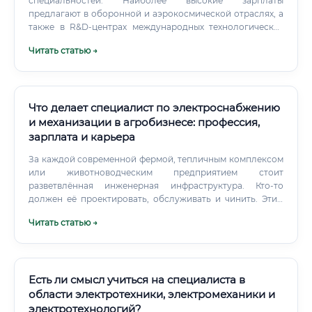
Модернизация устаревшей инфраструктуры советского
специальностей. Наиболее высокие зарплаты
периода Развитие дата-центров и серверных ферм
предлагают в оборонной и аэрокосмической отраслях, а
Расширение производства в рамках программы
также в R&D-центрах международных технологических
импортозамещения
компаний и в сфере разработки медицинского
Читать статью →
оборудования из-за высоких требований к надежности и
точности.
Что делает специалист по электроснабжению
и механизации в агробизнесе: профессия,
зарплата и карьера
За каждой современной фермой, тепличным комплексом
или животноводческим предприятием стоит
разветвлённая инженерная инфраструктура. Кто-то
должен её проектировать, обслуживать и чинить. Этим
занимается специалист по электроснабжению и
Читать статью →
механизации в агробизнесе.
Есть ли смысл учиться на специалиста в
области электротехники, электромеханики и
электротехнологий?