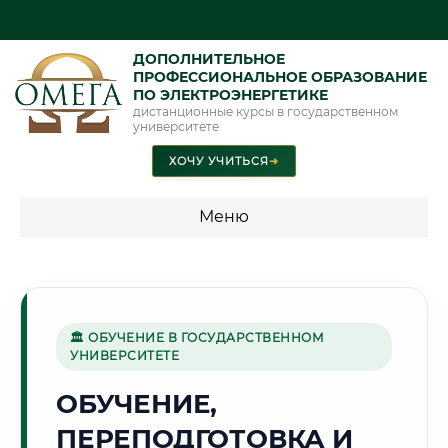
ДОПОЛНИТЕЛЬНОЕ
ПРОФЕССИОНАЛЬНОЕ ОБРАЗОВАНИЕ
ПО ЭЛЕКТРОЭНЕРГЕТИКЕ
дистанционные курсы в государственном
университете
ХОЧУ УЧИТЬСЯ
➜
Меню
💰 ПРОГРАММЫ И СТОИМОСТЬ
Стоимость по программам обучения "Электроэнергетика"
🏛 ОБУЧЕНИЕ В ГОСУДАРСТВЕННОМ
УНИВЕРСИТЕТЕ
🏯
ОБУЧЕНИЕ,
ПЕРЕПОДГОТОВКА И
Г. БРЕСТ