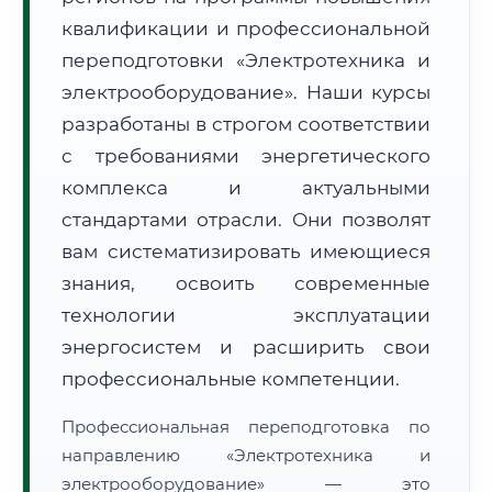
квалификации и профессиональной
переподготовки «Электротехника и
электрооборудование». Наши курсы
разработаны в строгом соответствии
с требованиями энергетического
🚚
Расчет логистики оригиналов:
• Маршрут транзита:
~3 805 км
комплекса и актуальными
• Экспресс-доставка СДЭК / Почтой:
5–7 рабочих дней
стандартами отрасли. Они позволят
📜 Документы и аккредитация
ФИС ФРДО
вам систематизировать имеющиеся
знания, освоить современные
технологии эксплуатации
🔍
Нажмите на документ для увеличения и просмотра
энергосистем и расширить свои
профессиональные компетенции.
Профессиональная переподготовка по
направлению «Электротехника и
электрооборудование» — это