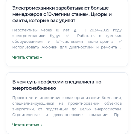
Электромеханики зарабатывают больше
менеджеров с 10-летним стажем. Цифры и
факты, которые вас удивят
Перспективы через 10 лет 🔮 К 2034–2035 году
электромеханики будут: ✅ Работать с «умным»
оборудованием и IoT-системами мониторинга ✅
Использовать AR-очки для диагностики и ремонта в
реальном времени ✅ Обслуживать системы
Читать статью →
возобновляемой энергетики (ветряки, солнечные
панели) ✅ Работать с электрическими транспортными
средствами на производстве ✅ Участвовать в проектах
автоматизации и роботизации предприятий ⚠️ Спрос на
электромехаников через 10 лет будет выше, чем сегодня
В чем суть профессии специалиста по
— это прогноз большинства аналитических агентств в
энергоснабжению
сфере рынка труда. Какие навыки нужны
Проектные и инжиниринговые организации: Компании,
электромеханику 🛠️ Технические (hard skills): ✅ Знание
специализирующиеся на проектировании объектов
электротехники и электроники ✅ Умение читать
энергетики, от подстанций до целых энергосистем.
электрические схемы и чертежи ✅ Навыки работы с
Строительные и девелоперские компании: При
измерительными приборами (мультиметр, осциллограф,
строительстве новых жилых комплексов, промышленных
мегаомметр) ✅ Знание правил устройства
Читать статью →
и коммерческих объектов требуется прокладка сетей и
электроустановок (ПУЭ) ✅ Понимание принципов работы
подключение к источникам энергии.
двигателей, трансформаторов, генераторов ✅ Навыки