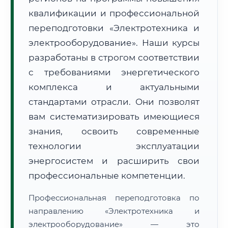
квалификации и профессиональной
переподготовки «Электротехника и
электрооборудование». Наши курсы
разработаны в строгом соответствии
с требованиями энергетического
🚚
Расчет логистики оригиналов:
• Маршрут транзита:
~2 115 км
комплекса и актуальными
• Экспресс-доставка СДЭК / Почтой:
3–5 рабочих дней
стандартами отрасли. Они позволят
📜 Документы и аккредитация
ФИС ФРДО
вам систематизировать имеющиеся
знания, освоить современные
технологии эксплуатации
🔍
Нажмите на документ для увеличения и просмотра
энергосистем и расширить свои
профессиональные компетенции.
Профессиональная переподготовка по
направлению «Электротехника и
электрооборудование» — это