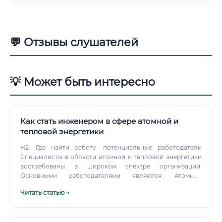
💬 Отзывы слушателей
💡 Может быть интересно
Как стать инженером в сфере атомной и
тепловой энергетики
H2: Где найти работу: потенциальные работодатели
Специалисты в области атомной и тепловой энергетики
востребованы в широком спектре организаций.
Основными работодателями являются: Атомные
электростанции (АЭС) и тепловые электростанции (ТЭС,
Читать статью →
ГРЭС, ТЭЦ): крупнейшие работодатели, предлагающие
должности в сфере эксплуатации, ремонта и
технического управления. (Примеры: концерн