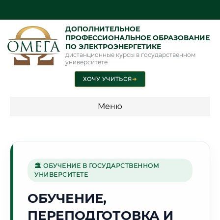
ДОПОЛНИТЕЛЬНОЕ
ПРОФЕССИОНАЛЬНОЕ ОБРАЗОВАНИЕ
ПО ЭЛЕКТРОЭНЕРГЕТИКЕ
дистанционные курсы в государственном
университете
ХОЧУ УЧИТЬСЯ
➜
Меню
💰 ПРОГРАММЫ И СТОИМОСТЬ
Стоимость по программам обучения "Электроэнергетика"
🏛 ОБУЧЕНИЕ В ГОСУДАРСТВЕННОМ
УНИВЕРСИТЕТЕ
🕍
ОБУЧЕНИЕ,
ПЕРЕПОДГОТОВКА И
Г. КАЗАНЬ