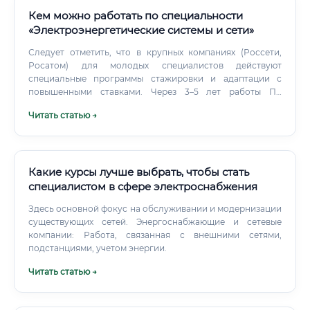
"Росэнергоатом", "Интер РАО", "Газпром энергохолдинг").
Кем можно работать по специальности
«Электроэнергетические системы и сети»
Следует отметить, что в крупных компаниях (Россети,
Росатом) для молодых специалистов действуют
специальные программы стажировки и адаптации с
повышенными ставками. Через 3–5 лет работы По
истечении 3–5 лет при условии активного
Читать статью →
профессионального развития специалист может выйти
на уровень дохода 100 000 – 150 000 рублей в месяц и
выше, особенно при работе в крупных энергетических
компаниях или нефтегазовом секторе. Где платят больше
всего Уровень оплаты труда существенно варьируется в
Какие курсы лучше выбрать, чтобы стать
зависимости от региона и отрасли.
специалистом в сфере электроснабжения
Здесь основной фокус на обслуживании и модернизации
существующих сетей. Энергоснабжающие и сетевые
компании: Работа, связанная с внешними сетями,
подстанциями, учетом энергии.
Читать статью →