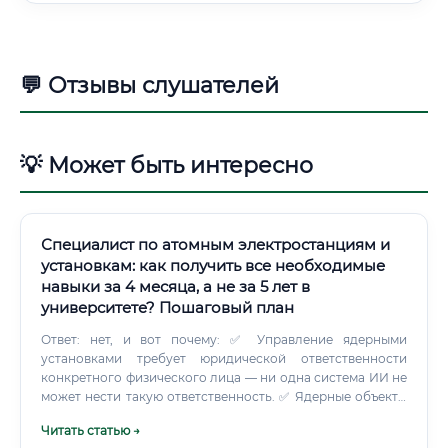
💬 Отзывы слушателей
💡 Может быть интересно
Специалист по атомным электростанциям и
установкам: как получить все необходимые
навыки за 4 месяца, а не за 5 лет в
университете? Пошаговый план
Ответ: нет, и вот почему: ✅ Управление ядерными
установками требует юридической ответственности
конкретного физического лица — ни одна система ИИ не
может нести такую ответственность. ✅ Ядерные объекты
— это объекты критической инфраструктуры, и передача
Читать статью →
управления ими автономным системам исключена по