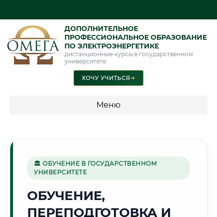
ДОПОЛНИТЕЛЬНОЕ
ПРОФЕССИОНАЛЬНОЕ ОБРАЗОВАНИЕ
ПО ЭЛЕКТРОЭНЕРГЕТИКЕ
дистанционные курсы в государственном
университете
ХОЧУ УЧИТЬСЯ
➜
Меню
💰 ПРОГРАММЫ И СТОИМОСТЬ
Стоимость по программам обучения "Электроэнергетика"
🏛 ОБУЧЕНИЕ В ГОСУДАРСТВЕННОМ
УНИВЕРСИТЕТЕ
🏔️
ОБУЧЕНИЕ,
ПЕРЕПОДГОТОВКА И
Г. КУЛЯБ