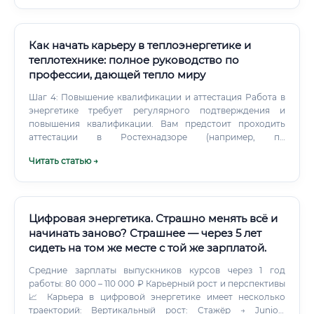
соображениям безопасности на уровне международного
законодательства (МАГАТЭ, Договор о
нераспространении). ✅ ИИ используется как
вспомогательный инструмент — для диагностики,
Как начать карьеру в теплоэнергетике и
предиктивного обслуживания, моделирования
теплотехнике: полное руководство по
аварийных ситуаций.
профессии, дающей тепло миру
Шаг 4: Повышение квалификации и аттестация Работа в
энергетике требует регулярного подтверждения и
повышения квалификации. Вам предстоит проходить
аттестации в Ростехнадзоре (например, по
промышленной безопасности), получать группы допуска
Читать статью →
по электробезопасности.
Цифровая энергетика. Страшно менять всё и
начинать заново? Страшнее — через 5 лет
сидеть на том же месте с той же зарплатой.
Средние зарплаты выпускников курсов через 1 год
работы: 80 000 – 110 000 ₽ Карьерный рост и перспективы
📈 Карьера в цифровой энергетике имеет несколько
траекторий: Вертикальный рост: Стажёр → Junior-