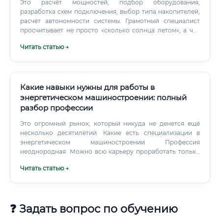
системы учёта электроэнергии (умные счётчики) ✅
Это расчёт мощностей, подбор оборудования,
Развитие возобновляемой энергетики, требующей
разработка схем подключения, выбор типа накопителей,
цифрового управления ✅ Рост требований к
расчёт автономности системы. Грамотный специалист
энергоэффективности промышленных предприятий ✅
просчитывает не просто «сколько солнца летом», а что
Международные обязательства по углеродной
будет в декабре при нулевом солнечном излучении и
Читать статью →
нейтральности Прогноз по количеству вакансий:
температуре минус тридцать.
Источник: оценки на основе данных Минэнерго РФ,
программ цифровизации крупных компаний.
Какие навыки нужны для работы в
энергетическом машиностроении: полный
разбор профессии
Это огромный рынок, который никуда не денется ещё
несколько десятилетий. Какие есть специализации в
энергетическом машиностроении Профессия
неоднородная. Можно всю карьеру проработать только
с паровыми турбинами — и это будет полноценная
Читать статью →
глубокая специализация.
❓ Задать вопрос по обучению