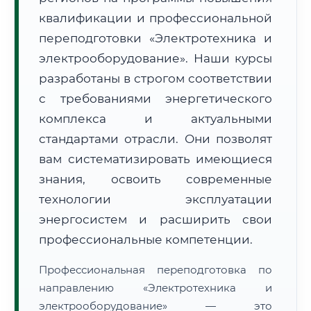
квалификации и профессиональной
переподготовки «Электротехника и
электрооборудование». Наши курсы
разработаны в строгом соответствии
с требованиями энергетического
🚚
Расчет логистики оригиналов:
• Маршрут транзита:
~2 146 км
комплекса и актуальными
• Экспресс-доставка СДЭК / Почтой:
3–5 рабочих дней
стандартами отрасли. Они позволят
📜 Документы и аккредитация
ФИС ФРДО
вам систематизировать имеющиеся
знания, освоить современные
технологии эксплуатации
🔍
Нажмите на документ для увеличения и просмотра
энергосистем и расширить свои
профессиональные компетенции.
Профессиональная переподготовка по
направлению «Электротехника и
электрооборудование» — это