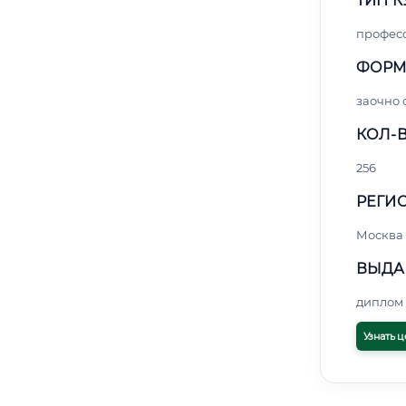
ТИП К
профес
ФОРМ
заочно
КОЛ-В
256
РЕГИО
Москва
ВЫДА
диплом 
Узнать ц