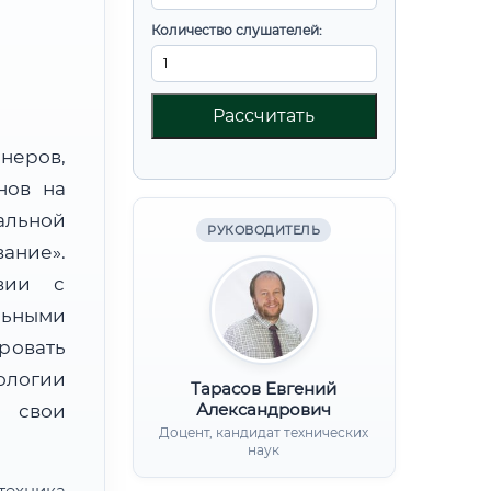
Количество слушателей:
Рассчитать
неров,
нов на
альной
РУКОВОДИТЕЛЬ
ание».
вии с
льными
ровать
ологии
Тарасов Евгений
Александрович
 свои
Доцент, кандидат технических
наук
техника