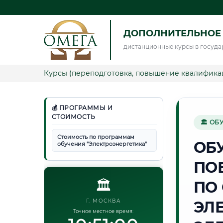
ДОПОЛНИТЕЛЬНОЕ 
дистанционные курсы в госуда
Курсы (переподготовка, повышение квалифика
💰 ПРОГРАММЫ И
СТОИМОСТЬ
🏛 ОБ
Стоимость по программам
ОБ
обучения "Электроэнергетика"
ПО
🏛️
ПО
Г. МОСКВА
ЭЛ
Точное местное время: