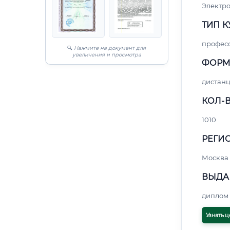
Электро
ТИП К
профес
🔍
Нажмите на документ для
увеличения и просмотра
ФОРМ
дистан
КОЛ-В
1010
РЕГИО
Москва
ВЫДА
диплом 
Узнать ц