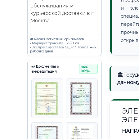
и эле
специ
перейт
прочны
🚚
Расчет логистики оригиналов:
открыв
• Маршрут транзита:
~2 811 км
• Экспресс-доставка СДЭК / Почтой:
4–6
рабочих дней
📜 Документы и
ФИС
аккредитация
ФРДО
🏛 Госу
данному
ЭЛЕ
ЭЛЕ
НАПР