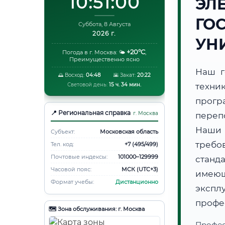
10:51:00
ЭЛ
ГО
Суббота, 8 Августа
2026 г.
УН
+20°C
Погода в г. Москва:
🌤️
,
Преимущественно ясно
Наш г
🌅 Восход:
04:48
🌇 Закат:
20:22
Световой день:
15 ч. 34 мин.
техни
прогр
📍 Региональная справка
г. Москва
переп
Наши
Субъект:
Московская область
требо
Тел. код:
+7 (495/499)
Почтовые индексы:
101000–129999
станд
Часовой пояс:
МСК (UTC+3)
имеющ
Формат учебы:
Дистанционно
эксп
профе
🗺️ Зона обслуживания: г. Москва
Профес