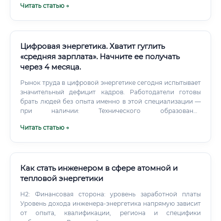
Читать статью →
Цифровая энергетика. Хватит гуглить
«средняя зарплата». Начните ее получать
через 4 месяца.
Рынок труда в цифровой энергетике сегодня испытывает
значительный дефицит кадров. Работодатели готовы
брать людей без опыта именно в этой специализации —
при наличии: Технического образования
(электроэнергетика, автоматизация, IT, электроника)
Читать статью →
Базовых навыков работы с программируемыми
контроллерами или SCADA Подтверждённых
сертификатов о прохождении профильных курсов
Демонстрационного портфолио (пусть даже учебные
проекты) ⚠️ Полный гуманитарий без какой-либо
Как стать инженером в сфере атомной и
технической базы войдёт в профессию значительно
тепловой энергетики
сложнее и медленнее.
H2: Финансовая сторона: уровень заработной платы
Уровень дохода инженера-энергетика напрямую зависит
от опыта, квалификации, региона и специфики