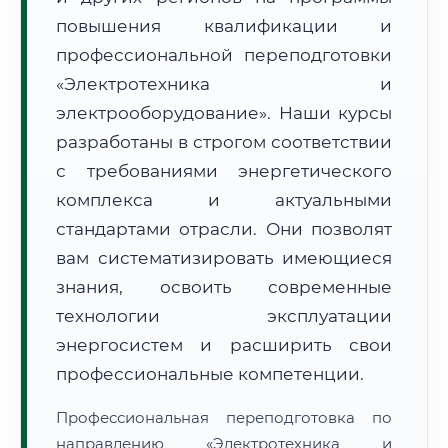
повышения квалификации и
профессиональной переподготовки
«Электротехника и
электрооборудование». Наши курсы
разработаны в строгом соответствии
🚚
Расчет логистики оригиналов:
с требованиями энергетического
• Маршрут транзита:
~1 913 км
• Экспресс-доставка СДЭК / Почтой:
3–5 рабочих дней
комплекса и актуальными
стандартами отрасли. Они позволят
📜 Документы и аккредитация
ФИС ФРДО
вам систематизировать имеющиеся
знания, освоить современные
технологии эксплуатации
🔍
Нажмите на документ для увеличения и просмотра
энергосистем и расширить свои
профессиональные компетенции.
Профессиональная переподготовка по
направлению «Электротехника и