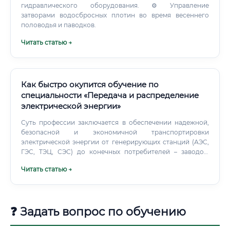
гидравлического оборудования. ⚙️ Управление
затворами водосбросных плотин во время весеннего
половодья и паводков.
Читать статью →
Как быстро окупится обучение по
специальности «Передача и распределение
электрической энергии»
Суть профессии заключается в обеспечении надежной,
безопасной и экономичной транспортировки
электрической энергии от генерирующих станций (АЭС,
ГЭС, ТЭЦ, СЭС) до конечных потребителей – заводов,
офисных зданий, жилых домов и социальных объектов.
Читать статью →
Если представить энергосистему как кровеносную
систему организма, то специалисты по передаче и
распределению энергии – это врачи и инженеры,
которые проектируют, строят, обслуживают и
❓ Задать вопрос по обучению
контролируют состояние всех "артерий" и "капилляров":
высоковольтных линий электропередачи (ЛЭП),
трансформаторных подстанций и распределительных