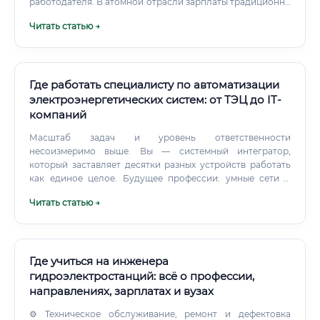
работодателя. В атомной отрасли зарплаты традиционно
выше, чем в тепловой, что обусловлено более высоким
Читать статью →
уровнем ответственности и сложности технологий.
Примерный уровень ежемесячного дохода инженера в
сфере атомной и тепловой энергетики (в рублях, до
вычета налогов) Где платят больше всего?
Где работать специалисту по автоматизации
электроэнергетических систем: от ТЭЦ до IT-
компаний
Масштаб задач и уровень ответственности
несоизмеримо выше. Вы — системный интегратор,
который заставляет десятки разных устройств работать
как единое целое. Будущее профессии: умные сети и
цифровизация Будущее этой профессии выглядит
Читать статью →
чрезвычайно перспективным и интересным.
Где учиться на инженера
гидроэлектростанций: всё о профессии,
направлениях, зарплатах и вузах
⚙️ Техническое обслуживание, ремонт и дефектовка