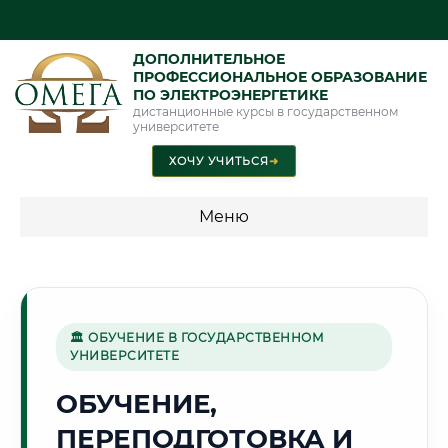
ДОПОЛНИТЕЛЬНОЕ
ПРОФЕССИОНАЛЬНОЕ ОБРАЗОВАНИЕ
ПО ЭЛЕКТРОЭНЕРГЕТИКЕ
дистанционные курсы в государственном
университете
ХОЧУ УЧИТЬСЯ
➜
Меню
💰 ПРОГРАММЫ И СТОИМОСТЬ
Стоимость по программам обучения "Электроэнергетика"
🏛 ОБУЧЕНИЕ В ГОСУДАРСТВЕННОМ
УНИВЕРСИТЕТЕ
🏗️
ОБУЧЕНИЕ,
ПЕРЕПОДГОТОВКА И
Г. НАБЕРЕЖНЫЕ ЧЕЛНЫ