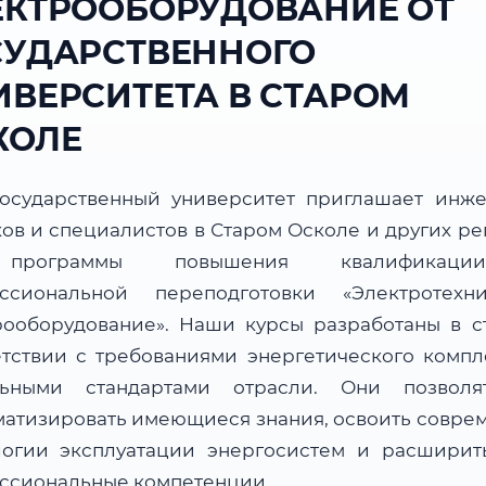
ЕКТРООБОРУДОВАНИЕ ОТ
СУДАРСТВЕННОГО
ИВЕРСИТЕТА В СТАРОМ
КОЛЕ
осударственный университет приглашает инже
ков и специалистов в Старом Осколе и других ре
программы повышения квалификац
ссиональной переподготовки «Электротех
рооборудование». Наши курсы разработаны в с
етствии с требованиями энергетического компл
льными стандартами отрасли. Они позвол
матизировать имеющиеся знания, освоить совре
логии эксплуатации энергосистем и расширит
ссиональные компетенции.