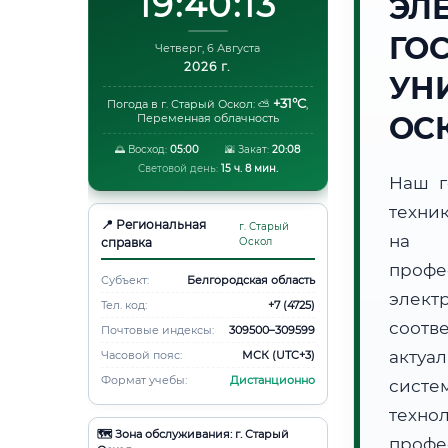
19:40:14
ЭЛ
ГО
Четверг, 6 Августа
2026 г.
УН
+31°C
Погода в г. Старый Оскол:
⛅
,
ОС
Переменная облачность
🌅 Восход:
05:00
🌇 Закат:
20:08
Световой день:
15 ч. 8 мин.
Наш г
техни
📍 Региональная
г. Старый
на 
справка
Оскол
профе
Субъект:
Белгородская область
элект
Тел. код:
+7 (4725)
соотв
Почтовые индексы:
309500–309599
актуа
Часовой пояс:
МСК (UTC+3)
Формат учебы:
Дистанционно
систе
техно
🗺️ Зона обслуживания: г. Старый
профе