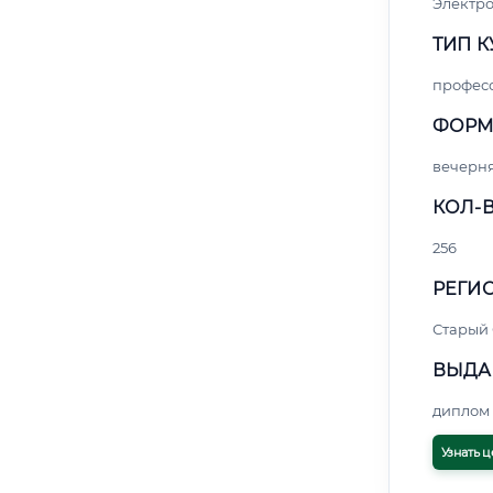
Электро
ТИП К
профес
ФОРМ
вечерн
КОЛ-В
256
РЕГИО
Старый
ВЫДА
диплом 
Узнать ц