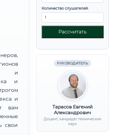
Количество слушателей:
Рассчитать
неров,
гионов
РУКОВОДИТЕЛЬ
ии и
ника и
трогом
екса и
Тарасов Евгений
ят вам
Александрович
менные
Доцент, кандидат технических
наук
ь свои