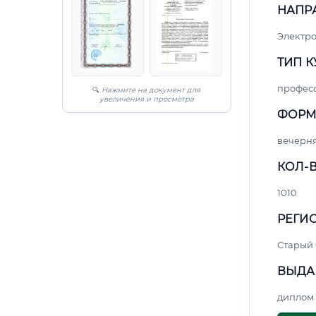
НАПР
Электро
ТИП К
профес
🔍
Нажмите на документ для
увеличения и просмотра
ФОРМ
вечерн
КОЛ-В
1010
РЕГИО
Старый
ВЫДА
диплом 