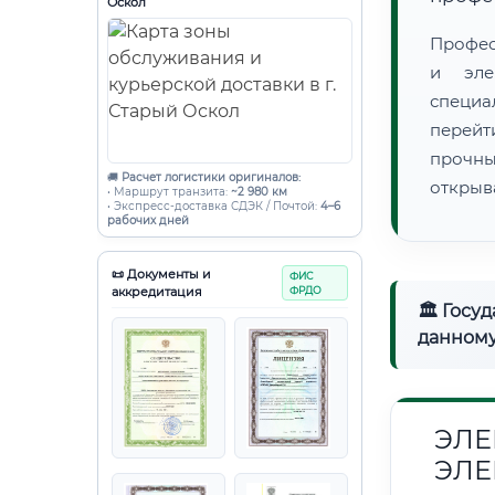
Оскол
Профес
и эле
специ
перейт
прочны
🚚
Расчет логистики оригиналов:
открыв
• Маршрут транзита:
~2 980 км
• Экспресс-доставка СДЭК / Почтой:
4–6
рабочих дней
📜 Документы и
ФИС
аккредитация
ФРДО
🏛 Госу
данному
ЭЛЕ
ЭЛЕ