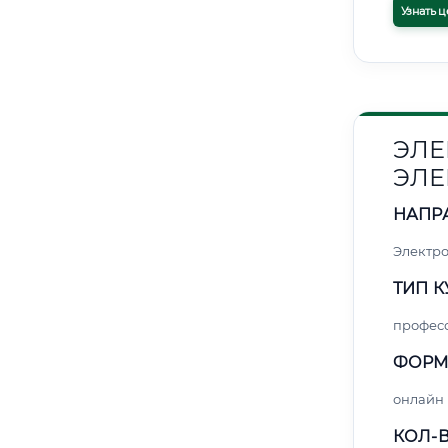
Узнать ц
ЭЛЕ
ЭЛЕ
НАПР
Электро
ТИП К
профес
ФОРМ
онлайн
КОЛ-В