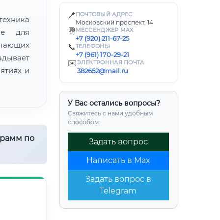
📍
ПОЧТОВЫЙ АДРЕС
техника
Московский проспект, 14
💬
МЕССЕНДЖЕР MAX
ие для
+7 (920) 211-67-25
лающих
📞
ТЕЛЕФОНЫ
+7 (961) 170-29-21
адывает
✉️
ЭЛЕКТРОННАЯ ПОЧТА
ятиях и
382652@mail.ru
У Вас остались вопросы?
Свяжитесь с нами удобным
способом:
грамм по
Задать вопрос
Написать в Max
Задать вопрос в
Telegram