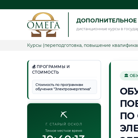
ДОПОЛНИТЕЛЬНОЕ 
дистанционные курсы в госуда
Курсы (переподготовка, повышение квалифика
💰 ПРОГРАММЫ И
СТОИМОСТЬ
🏛 ОБ
Стоимость по программам
ОБ
обучения "Электроэнергетика"
ПО
⛏️
ПО
Г. СТАРЫЙ ОСКОЛ
ЭЛ
Точное местное время: