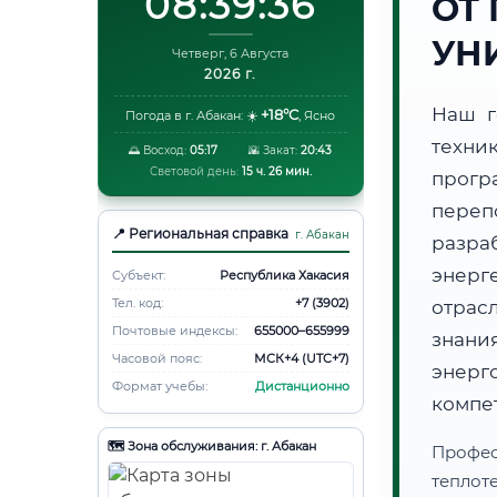
08:39:37
ОТ
УН
Четверг, 6 Августа
2026 г.
Наш г
+18°C
Погода в г. Абакан:
☀️
,
Ясно
техни
🌅 Восход:
05:17
🌇 Закат:
20:43
Световой день:
15 ч. 26 мин.
прогр
переп
📍 Региональная справка
г. Абакан
разра
энерг
Субъект:
Республика Хакасия
Тел. код:
+7 (3902)
отрас
Почтовые индексы:
655000–655999
знани
Часовой пояс:
МСК+4 (UTC+7)
энер
Формат учебы:
Дистанционно
компе
🗺️ Зона обслуживания: г. Абакан
Профес
теплот