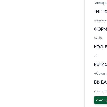
Электро
ТИП К
повыше
ФОРМ
очно
КОЛ-В
72
РЕГИО
Абакан
ВЫДА
удосто
Узнать ц