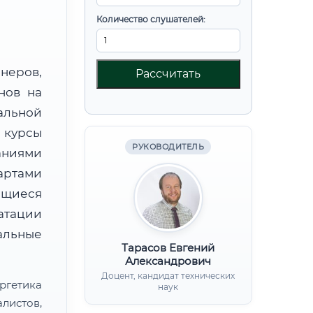
Количество слушателей:
неров,
Рассчитать
нов на
альной
 курсы
РУКОВОДИТЕЛЬ
аниями
артами
ющиеся
атации
льные
Тарасов Евгений
Александрович
Доцент, кандидат технических
ргетика
наук
листов,