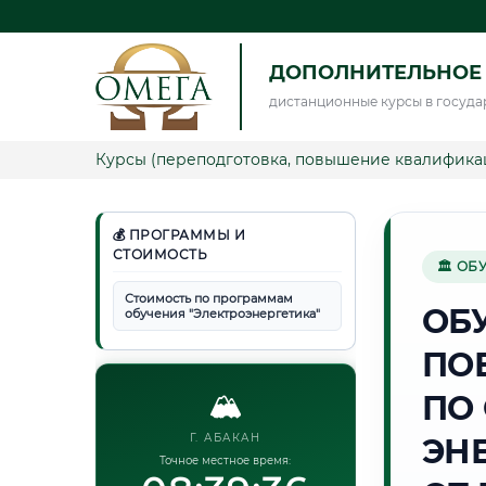
ДОПОЛНИТЕЛЬНОЕ 
дистанционные курсы в госуда
Курсы (переподготовка, повышение квалифика
💰 ПРОГРАММЫ И
СТОИМОСТЬ
🏛 ОБ
Стоимость по программам
ОБ
обучения "Электроэнергетика"
ПО
🏔️
ПО
Г. АБАКАН
ЭН
Точное местное время: