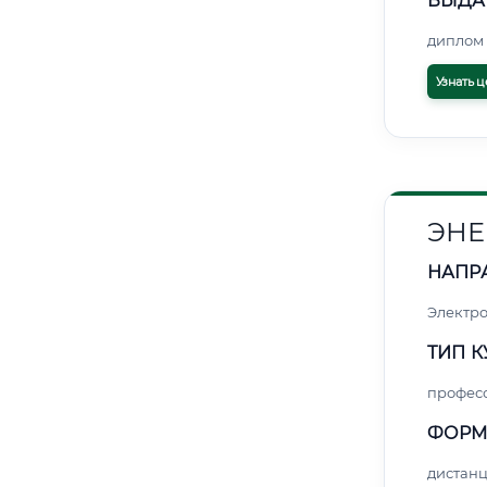
ВЫДА
диплом 
Узнать ц
ЭНЕ
НАПР
Электро
ТИП К
профес
ФОРМ
дистан