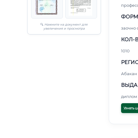
профес
ФОРМ
🔍
Нажмите на документ для
заочно
увеличения и просмотра
КОЛ-В
1010
РЕГИО
Абакан
ВЫДА
диплом 
Узнать ц