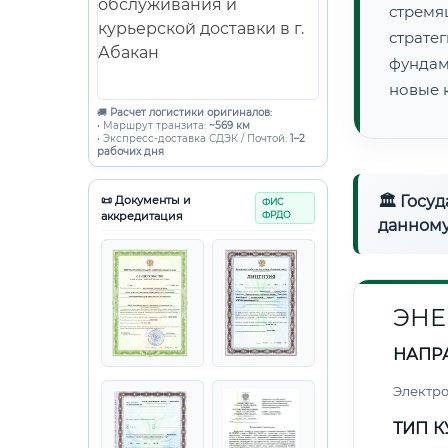
стрем
страте
фундам
новые 
🚚
Расчет логистики оригиналов:
• Маршрут транзита:
~569 км
• Экспресс-доставка СДЭК / Почтой:
1–2
рабочих дня
🏛 Госу
📜 Документы и
ФИС
аккредитация
ФРДО
данному
ЭНЕ
НАПР
Электро
ТИП К