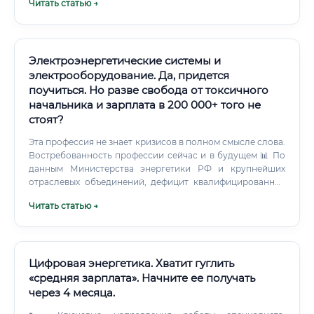
Читать статью →
Электроэнергетические системы и
электрооборудование. Да, придется
поучиться. Но разве свобода от токсичного
начальника и зарплата в 200 000+ того не
стоят?
Эта профессия не знает кризисов в полном смысле слова.
Востребованность профессии сейчас и в будущем 📊 По
данным Министерства энергетики РФ и крупнейших
отраслевых объединений, дефицит квалифицированных
специалистов в электроэнергетике составляет от 15 до
Читать статью →
30% от потребности рынка.
Цифровая энергетика. Хватит гуглить
«средняя зарплата». Начните ее получать
через 4 месяца.