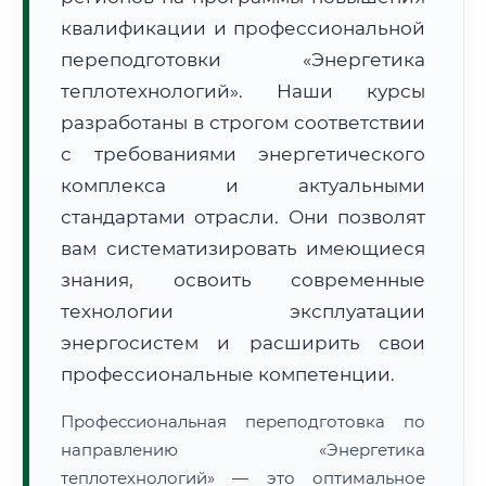
квалификации и профессиональной
переподготовки «Энергетика
теплотехнологий». Наши курсы
разработаны в строгом соответствии
с требованиями энергетического
🚚
Расчет логистики оригиналов:
• Маршрут транзита:
~2 870 км
комплекса и актуальными
• Экспресс-доставка СДЭК / Почтой:
4–6 рабочих дней
стандартами отрасли. Они позволят
📜 Документы и аккредитация
ФИС ФРДО
вам систематизировать имеющиеся
знания, освоить современные
технологии эксплуатации
🔍
Нажмите на документ для увеличения и просмотра
энергосистем и расширить свои
профессиональные компетенции.
Профессиональная переподготовка по
направлению «Энергетика
теплотехнологий» — это оптимальное