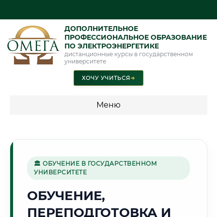
ДОПОЛНИТЕЛЬНОЕ
ПРОФЕССИОНАЛЬНОЕ ОБРАЗОВАНИЕ
ПО ЭЛЕКТРОЭНЕРГЕТИКЕ
дистанционные курсы в государственном
университете
ХОЧУ УЧИТЬСЯ
➜
Меню
💰 ПРОГРАММЫ И СТОИМОСТЬ
Стоимость по программам обучения "Электроэнергетика"
🏛 ОБУЧЕНИЕ В ГОСУДАРСТВЕННОМ
УНИВЕРСИТЕТЕ
🏔️
ОБУЧЕНИЕ,
ПЕРЕПОДГОТОВКА И
Г. МАХАЧКАЛА