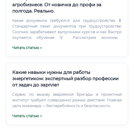
Системное и аналитическое мышление Умение работать
агробизнесе. От новичка до профи за
с технической документацией Навыки проектного
полгода. Реально.
управления Способность коммуницировать с
инженерами, IT-специалистами и менеджментом
Какие документы требуются для трудоустройства 📄
одновременно График работы и условия труда 🕐 Режим
Стандартный пакет документов при трудоустройстве:
работы зависит от работодателя: ⚠️ Важно: специалисты,
Сколько зарабатывают выпускники курсов и как быстро
работающие непосредственно на производственных
окупается обучение 💡 Рассмотрим экономику
объектах (подстанциях, ТЭЦ, ГЭС), могут быть
инвестиций в обучение: ✅ Вывод: Вложения в обучение
Читать статью →
задействованы в дежурном режиме и нести
окупаются менее чем за 2 месяца работы. Это один из
ответственность за бесперебойность работы объектов.
самых высоких показателей ROI среди рабочих
Уровень заработной платы: от новичка до эксперта 💰 Это
профессий.
тот раздел, ради которого вы, скорее всего, и открыли
эту статью.
Какие навыки нужны для работы
энергетиком: экспертный разбор профессии
от задач до зарплат
Сервис по вызову аварийной бригады и проектный
институт требуют совершенно разных действий. Главная
цель инженера — бесперебойность и безопасность.
Читать статью →