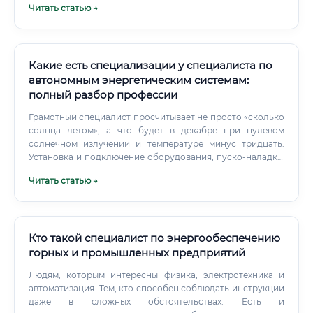
Читать статью →
производства требует новых специалистов.
Автоматизация и роботизация: Компании стремятся
снизить долю ручного труда, что невозможно без
инженеров по автоматизации.
Какие есть специализации у специалиста по
автономным энергетическим системам:
полный разбор профессии
Грамотный специалист просчитывает не просто «сколько
солнца летом», а что будет в декабре при нулевом
солнечном излучении и температуре минус тридцать.
Установка и подключение оборудования, пуско-наладка,
тестирование в различных режимах работы, обучение
Читать статью →
пользователя.
Кто такой специалист по энергообеспечению
горных и промышленных предприятий
Людям, которым интересны физика, электротехника и
автоматизация. Тем, кто способен соблюдать инструкции
даже в сложных обстоятельствах. Есть и