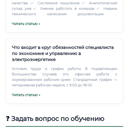
качества: ✅ Системное мышление ✅ Аналитический
склад ума ✅ Умение работать в команде ✅ Навыки
технического написания документации ✅
Стрессоустойчивость (работа с критической
Читать статью →
инфраструктурой) ✅ Готовность к постоянному обучению
Где трудоустроиться 🏢 Рынок труда для специалистов по
цифровой энергетике обширен и продолжает
расширяться. Вот основные работодатели: ⚠️ Особый
плюс: крупные государственные компании предлагают
Что входит в круг обязанностей специалиста
не только конкурентоспособную зарплату, но и
по экономике и управлению в
официальное оформление, социальный пакет,
электроэнергетике
корпоративное обучение и стабильность. Уровень
заработной платы: от новичка до эксперта 💰 Уровень
Условия труда и график работы В подавляющем
оплаты труда в цифровой энергетике существенно выше,
большинстве случаев это офисная работа с
чем в традиционной энергетике, и сопоставим с
нормированным рабочим днем. Стандартный график —
зарплатами в IT-секторе.
пятидневная рабочая неделя, с 9:00 до 18:00.
Читать статью →
❓ Задать вопрос по обучению