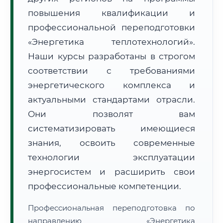
повышения квалификации и
профессиональной переподготовки
«Энергетика теплотехнологий».
Наши курсы разработаны в строгом
соответствии с требованиями
🚚
Расчет логистики оригиналов:
• Маршрут транзита:
~3 365 км
энергетического комплекса и
• Экспресс-доставка СДЭК / Почтой:
5–7 рабочих дней
актуальными стандартами отрасли.
📜 Документы и аккредитация
ФИС ФРДО
Они позволят вам
систематизировать имеющиеся
знания, освоить современные
🔍
Нажмите на документ для увеличения и просмотра
технологии эксплуатации
энергосистем и расширить свои
профессиональные компетенции.
Профессиональная переподготовка по
направлению «Энергетика