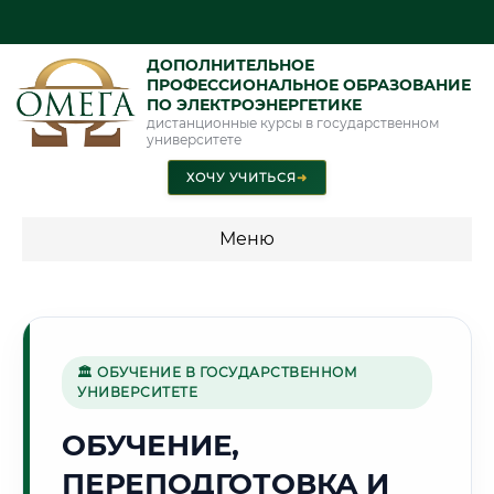
ДОПОЛНИТЕЛЬНОЕ
ПРОФЕССИОНАЛЬНОЕ ОБРАЗОВАНИЕ
ПО ЭЛЕКТРОЭНЕРГЕТИКЕ
дистанционные курсы в государственном
университете
ХОЧУ УЧИТЬСЯ
➜
Меню
💰 ПРОГРАММЫ И СТОИМОСТЬ
Стоимость по программам обучения "Электроэнергетика"
🏛 ОБУЧЕНИЕ В ГОСУДАРСТВЕННОМ
УНИВЕРСИТЕТЕ
⚓
ОБУЧЕНИЕ,
ПЕРЕПОДГОТОВКА И
Г. НОВОРОССИЙСК