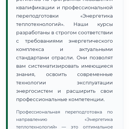
квалификации и профессиональной
переподготовки «Энергетика
теплотехнологий». Наши курсы
разработаны в строгом соответствии
с требованиями энергетического
🚚
Расчет логистики оригиналов:
• Маршрут транзита:
~3 129 км
комплекса и актуальными
• Экспресс-доставка СДЭК / Почтой:
4–6 рабочих дней
стандартами отрасли. Они позволят
📜 Документы и аккредитация
ФИС ФРДО
вам систематизировать имеющиеся
знания, освоить современные
технологии эксплуатации
🔍
Нажмите на документ для увеличения и просмотра
энергосистем и расширить свои
профессиональные компетенции.
Профессиональная переподготовка по
направлению «Энергетика
теплотехнологий» — это оптимальное