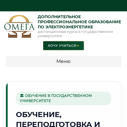
ДОПОЛНИТЕЛЬНОЕ
ПРОФЕССИОНАЛЬНОЕ ОБРАЗОВАНИЕ
ПО ЭЛЕКТРОЭНЕРГЕТИКЕ
дистанционные курсы в государственном
университете
ХОЧУ УЧИТЬСЯ
➜
Меню
💰 ПРОГРАММЫ И СТОИМОСТЬ
Стоимость по программам обучения "Электроэнергетика"
🏛 ОБУЧЕНИЕ В ГОСУДАРСТВЕННОМ
УНИВЕРСИТЕТЕ
🏭
ОБУЧЕНИЕ,
ПЕРЕПОДГОТОВКА И
Г. РУСТАВИ