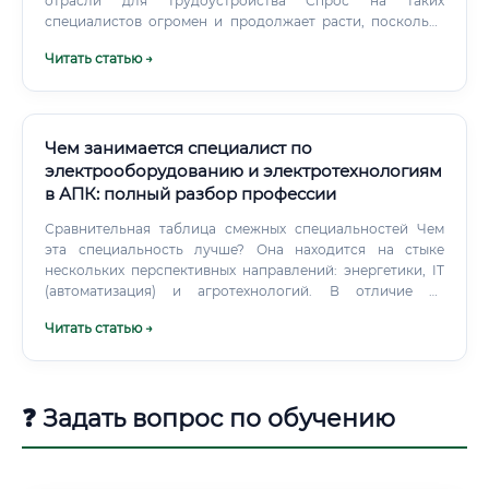
отрасли для трудоустройства Спрос на таких
специалистов огромен и продолжает расти, поскольку
цифровизация проникает во все сферы. Вот лишь
Читать статью →
некоторые из них: Промышленная автоматизация.
Чем занимается специалист по
электрооборудованию и электротехнологиям
в АПК: полный разбор профессии
Сравнительная таблица смежных специальностей Чем
эта специальность лучше? Она находится на стыке
нескольких перспективных направлений: энергетики, IT
(автоматизация) и агротехнологий. В отличие от
промышленного электрика, специалист в АПК работает с
Читать статью →
более разнообразными и часто нестандартными
системами, где важен не только технический, но и
биологический аспект (например, правильный спектр
света для растений).
❓ Задать вопрос по обучению