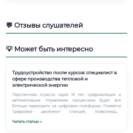
💬 Отзывы слушателей
💡 Может быть интересно
Трудоустройство после курсов: специалист в
сфере производства тепловой и
электрической энергии
Перспективы отрасли через 10 лет: Цифровизация и
автоматизация: Управление процессами будет все
больше переходить на цифровые платформы. Появятся
"цифровые двойники" станций, позволяющие
моделировать различные режимы работы и
Читать статью →
предсказывать возможные сбои.