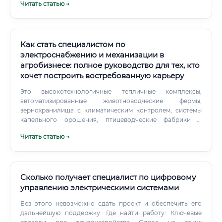
Читать статью →
работы (ПНР): "Оживление" системы на объекте.
Как стать специалистом по
электроснабжению и механизации в
агробизнесе: полное руководство для тех, кто
хочет построить востребованную карьеру
Это высокотехнологичные тепличные комплексы,
автоматизированные животноводческие фермы,
зернохранилища с климатическим контролем, системы
капельного орошения, птицеводческие фабрики с
дистанционным управлением. Всё это требует
Читать статью →
грамотного электроснабжения и механизации.
Сколько получает специалист по цифровому
управлению электрическими системами
Без этого невозможно сдать проект и обеспечить его
дальнейшую поддержку. Где найти работу: Ключевые