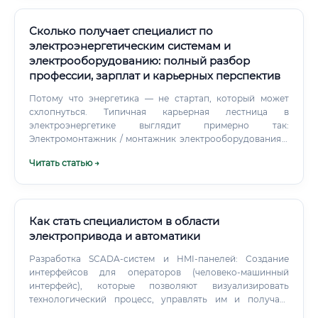
Сколько получает специалист по
электроэнергетическим системам и
электрооборудованию: полный разбор
профессии, зарплат и карьерных перспектив
Потому что энергетика — не стартап, который может
схлопнуться. Типичная карьерная лестница в
электроэнергетике выглядит примерно так:
Электромонтажник / монтажник электрооборудования →
накапливаете практику, получаете группу допуска
Читать статью →
Инженер-электрик начального уровня → работаете с
оборудованием, изучаете документацию Ведущий
инженер → ведёте проекты, координируете работу с
подрядчиками Энергетик цеха / главный энергетик
предприятия → отвечаете за всю электрохозяйство
Как стать специалистом в области
объекта Начальник электротехнической службы /
электропривода и автоматики
технический директор → управленческая позиция с
Разработка SCADA-систем и HMI-панелей: Создание
серьёзными полномочиями Параллельно возможны
интерфейсов для операторов (человеко-машинный
боковые переходы — в проектирование, в наладку, в
интерфейс), которые позволяют визуализировать
техническое обслуживание специализированного
технологический процесс, управлять им и получать
оборудования.
отчеты о работе оборудования. Пусконаладочные