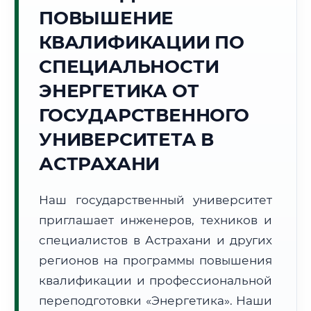
Точное местное время:
ПОВЫШЕНИЕ
08:51:00
КВАЛИФИКАЦИИ ПО
Суббота, 8 Августа
СПЕЦИАЛЬНОСТИ
2026 г.
ЭНЕРГЕТИКА ОТ
+22°C
Погода в г. Астрахань:
☀️
,
Ясно
ГОСУДАРСТВЕННОГО
🌅 Восход:
05:37
🌇 Закат:
20:09
Световой день:
14 ч. 32 мин.
УНИВЕРСИТЕТА В
АСТРАХАНИ
📍 Региональная справка
г. Астрахань
Субъект:
Астраханская область
Наш государственный университет
Тел. код:
+7 (8512)
приглашает инженеров, техников и
Почтовые индексы:
414000–414999
специалистов в Астрахани и других
Часовой пояс:
МСК+1 (UTC+4)
регионов на программы повышения
Формат учебы:
Дистанционно
квалификации и профессиональной
переподготовки «Энергетика». Наши
🗺️ Зона обслуживания: г. Астрахань