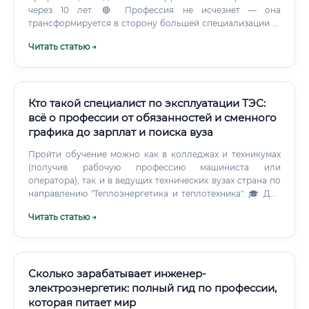
через 10 лет: 🔴 Профессия не исчезнет — она
трансформируется в сторону большей специализации 🔴
Возникнут новые подвиды: «архитектор энергетических
Читать статью →
нейросетей», «специалист по цифровому управлению
распределённой генерацией» 🔴 Доходы в отрасли
вырастут на 40–60% относительно сегодняшних значений
🔴 Появится массовый экспортный спрос на российских
специалистов со стороны развивающихся рынков График
Кто такой специалист по эксплуатации ТЭС:
работы 🕐 Режим работы зависит от типа работодателя и
всё о профессии от обязанностей и сменного
должности: ✅ Для большинства офисных и
графика до зарплат и поиска вуза
аналитических позиций — стандартная пятидневка с
возможностью гибридного формата работы. Есть ли
Пройти обучение можно как в колледжах и техникумах
смысл учиться Подведём итог в формате честного
(получив рабочую профессию машиниста или
сравнения «за» и «против»: ⚡ Вердикт эксперта: если у вас
оператора), так и в ведущих технических вузах страна по
есть хотя бы базовая техническая или математическая
направлению "Теплоэнергетика и теплотехника". 🎓 Для
подготовка и желание работать в отрасли с реальным
занятия инженерно-технических и руководящих
Читать статью →
будущим — смысл учиться есть однозначно.
должностей (начиная от машиниста блока и выше)
наличие высшего профильного образования является
строгим обязательным требованием профессиональных
стандартов. Наиболее известные и авторитетные учебные
заведения для старта в этой сфере: НИУ "МЭИ"
Сколько зарабатывает инженер-
(Московский энергетический институт) — главный
электроэнергетик: полный гид по профессии,
энергетический вуз страны с мощнейшей научной базой.
которая питает мир