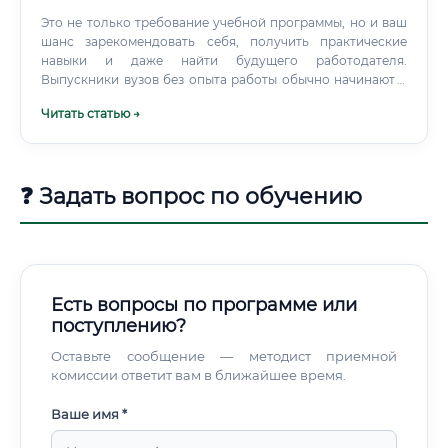
Это не только требование учебной программы, но и ваш
шанс зарекомендовать себя, получить практические
навыки и даже найти будущего работодателя.
Выпускники вузов без опыта работы обычно начинают с
должностей инженера 2-й или 3-й категории, помощника
Читать статью →
инженера или мастера. Выпускники колледжей могут
начать карьеру с рабочих позиций, например,
электромонтера или электрослесаря, с последующим
ростом до техника и инженера.
❓ Задать вопрос по обучению
Есть вопросы по программе или
поступлению?
Оставьте сообщение — методист приемной
комиссии ответит вам в ближайшее время.
Ваше имя *