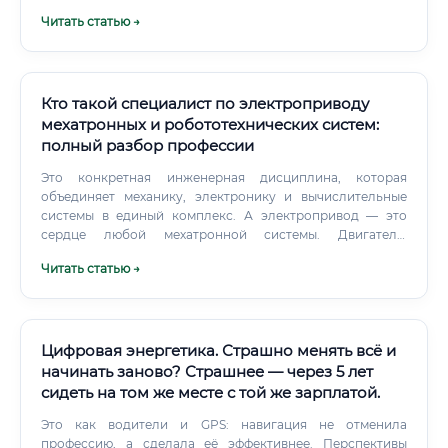
Читать статью →
Кто такой специалист по электроприводу
мехатронных и робототехнических систем:
полный разбор профессии
Это конкретная инженерная дисциплина, которая
объединяет механику, электронику и вычислительные
системы в единый комплекс. А электропривод — это
сердце любой мехатронной системы. Двигатель,
преобразователь частоты, контроллер, датчики обратной
Читать статью →
связи — всё это составляет электропривод.
Цифровая энергетика. Страшно менять всё и
начинать заново? Страшнее — через 5 лет
сидеть на том же месте с той же зарплатой.
Это как водители и GPS: навигация не отменила
профессию, а сделала её эффективнее. Перспективы