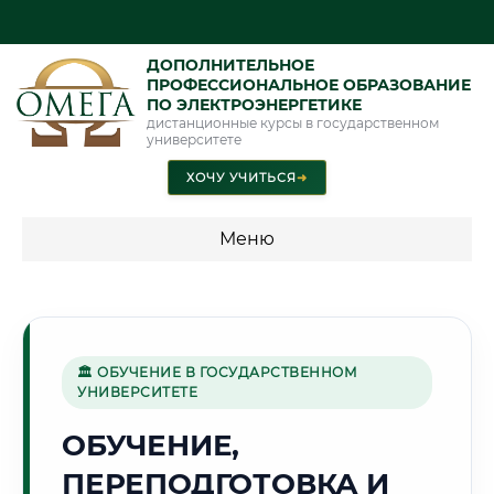
ДОПОЛНИТЕЛЬНОЕ
ПРОФЕССИОНАЛЬНОЕ ОБРАЗОВАНИЕ
ПО ЭЛЕКТРОЭНЕРГЕТИКЕ
дистанционные курсы в государственном
университете
ХОЧУ УЧИТЬСЯ
➜
Меню
💰 ПРОГРАММЫ И СТОИМОСТЬ
Стоимость по программам обучения "Электроэнергетика"
🏛 ОБУЧЕНИЕ В ГОСУДАРСТВЕННОМ
УНИВЕРСИТЕТЕ
🐟
ОБУЧЕНИЕ,
ПЕРЕПОДГОТОВКА И
Г. АСТРАХАНЬ