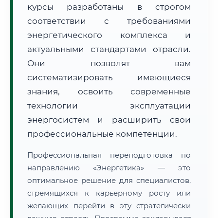
курсы разработаны в строгом
соответствии с требованиями
энергетического комплекса и
актуальными стандартами отрасли.
Они позволят вам
🚚
Расчет логистики оригиналов:
• Маршрут транзита:
систематизировать имеющиеся
~2 607 км
• Экспресс-доставка СДЭК / Почтой:
4–6 рабочих дней
знания, освоить современные
технологии эксплуатации
📜 Документы и аккредитация
ФИС ФРДО
энергосистем и расширить свои
профессиональные компетенции.
🔍
Нажмите на документ для увеличения и просмотра
Профессиональная переподготовка по
направлению «Энергетика» — это
оптимальное решение для специалистов,
стремящихся к карьерному росту или
желающих перейти в эту стратегически