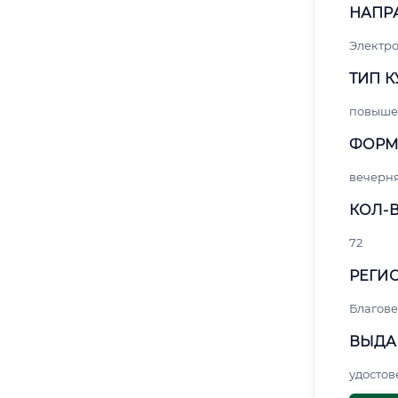
НАПР
Электро
ТИП К
повыше
ФОРМ
вечерн
КОЛ-В
72
РЕГИО
Благов
ВЫДА
удосто