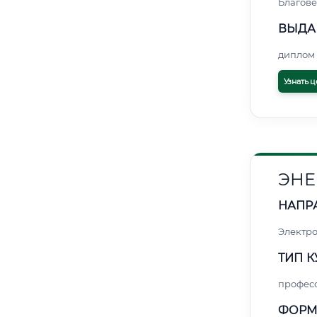
Благов
ВЫДА
диплом 
Узнать ц
ЭНЕ
НАПР
Электро
ТИП К
профес
ФОРМ