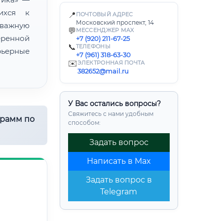
ихся к
📍
ПОЧТОВЫЙ АДРЕС
Московский проспект, 14
 важную
💬
МЕССЕНДЖЕР MAX
еренной
+7 (920) 211-67-25
📞
ТЕЛЕФОНЫ
ьерные
+7 (961) 318-63-30
✉️
ЭЛЕКТРОННАЯ ПОЧТА
382652@mail.ru
У Вас остались вопросы?
Свяжитесь с нами удобным
грамм по
способом:
Задать вопрос
Написать в Max
Задать вопрос в
Telegram