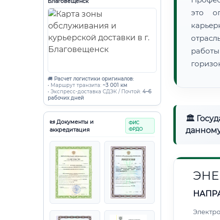
Благовещенск
это о
карьер
отрасл
работ
горизо
🚚
Расчет логистики оригиналов:
• Маршрут транзита:
~3 001 км
• Экспресс-доставка СДЭК / Почтой:
4–6
рабочих дней
🏛 Госу
📜 Документы и
ФИС
данному
аккредитация
ФРДО
ЭНЕ
НАПР
Электро