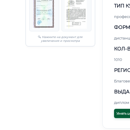
ТИП К
профес
ФОРМ
🔍
Нажмите на документ для
дистан
увеличения и просмотра
КОЛ-В
1010
РЕГИО
Благов
ВЫДА
диплом 
Узнать ц