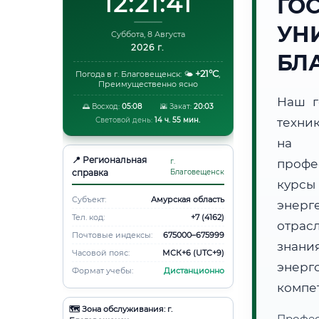
12:21:42
ГО
УН
Суббота, 8 Августа
2026 г.
БЛ
+21°C
Погода в г. Благовещенск:
🌤️
,
Преимущественно ясно
Наш г
🌅 Восход:
05:08
🌇 Закат:
20:03
Световой день:
14 ч. 55 мин.
техни
на 
📍 Региональная
г.
профе
справка
Благовещенск
курсы
Субъект:
Амурская область
энерг
Тел. код:
+7 (4162)
отрас
Почтовые индексы:
675000–675999
знани
Часовой пояс:
МСК+6 (UTC+9)
энер
Формат учебы:
Дистанционно
компе
🗺️ Зона обслуживания: г.
Профес