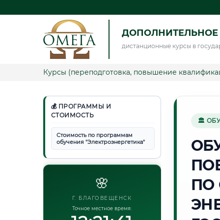
ДОПОЛНИТЕЛЬНОЕ 
дистанционные курсы в госуда
Курсы (переподготовка, повышение квалифика
💰 ПРОГРАММЫ И
СТОИМОСТЬ
🏛 ОБ
Стоимость по программам
ОБ
обучения "Электроэнергетика"
ПО
🌸
ПО
Г. БЛАГОВЕЩЕНСК
ЭН
Точное местное время: