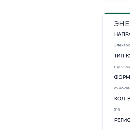
ЭНЕ
НАПР
Электро
ТИП К
профес
ФОРМ
очно-за
КОЛ-В
516
РЕГИО