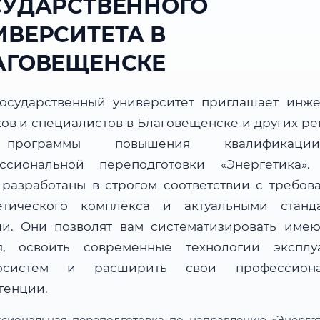
СУДАРСТВЕННОГО
ИВЕРСИТЕТА В
АГОВЕЩЕНСКЕ
осударственный университет приглашает инже
ков и специалистов в Благовещенске и других ре
программы повышения квалификац
ссиональной переподготовки «Энергетика»
 разработаны в строгом соответствии с требов
етического комплекса и актуальными станд
ли. Они позволят вам систематизировать име
я, освоить современные технологии эксплу
госистем и расширить свои профессиона
тенции.
сиональная переподготовка по направлению «Энерге