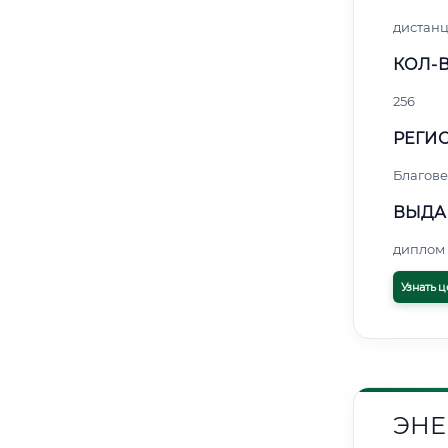
дистан
КОЛ-В
256
РЕГИО
Благов
ВЫДА
диплом 
Узнать ц
ЭНЕ