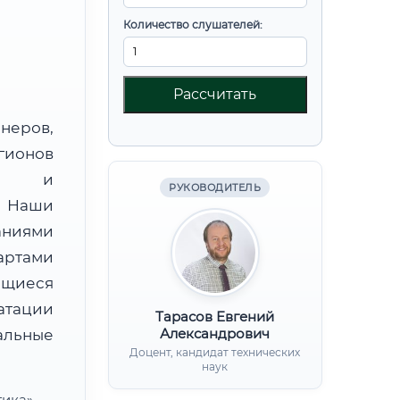
Количество слушателей:
Рассчитать
неров,
гионов
ии и
РУКОВОДИТЕЛЬ
. Наши
аниями
артами
ющиеся
атации
Тарасов Евгений
Александрович
льные
Доцент, кандидат технических
наук
тика» —