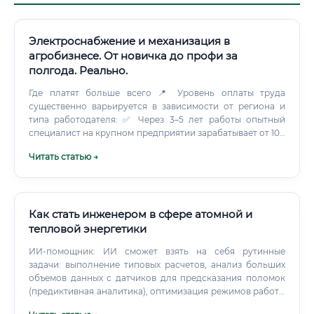
Электроснабжение и механизация в
агробизнесе. От новичка до профи за
полгода. Реально.
Где платят больше всего 📍 Уровень оплаты труда
существенно варьируется в зависимости от региона и
типа работодателя: ✅ Через 3–5 лет работы опытный
специалист на крупном предприятии зарабатывает от 100
000 до 180 000 рублей в месяц. Главный энергетик
Читать статью →
агрохолдинга регионального масштаба — до 250 000
рублей.
Как стать инженером в сфере атомной и
тепловой энергетики
ИИ-помощник: ИИ сможет взять на себя рутинные
задачи: выполнение типовых расчетов, анализ больших
объемов данных с датчиков для предсказания поломок
(предиктивная аналитика), оптимизация режимов работы
оборудования. ИИ не заменит человека: Ответственность