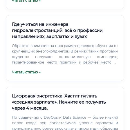
Читать статью →
за принятие окончательных решений, особенно
связанных с безопасностью, всегда будет лежать на
человеке. ИИ не может проводить авторский надзор,
управлять командой, вести переговоры с заказчиками и
решать нештатные, творческие инженерные задачи.
Где учиться на инженера
гидроэлектростанций: всё о профессии,
направлениях, зарплатах и вузах
Обратите внимание на программы целевого обучения от
крупнейших энергохолдингов. В рамках таких программ
студенты получают дополнительную стипендию,
гарантированное место практики и рабочее место на
объекте сразу после вручения диплома. Выбор
Читать статью →
образовательного траектории зависит от ваших
долгосрочных целей.
Цифровая энергетика. Хватит гуглить
«средняя зарплата». Начните ее получать
через 4 месяца.
По сравнению с DevOps и Data Science — более низкий
порог входа при сопоставимом уровне зарплаты и
принципиально более высокая значимость для общества