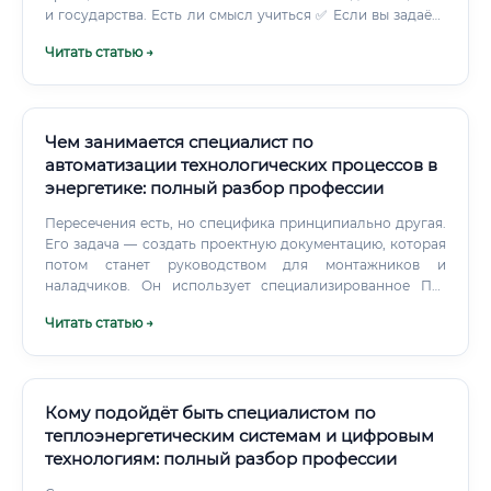
и государства. Есть ли смысл учиться ✅ Если вы задаёте
себе этот вопрос — ответ практически всегда «да». Вот
Читать статью →
почему: Рынок растёт — государственные и
корпоративные инвестиции в цифровизацию энергетики
России исчисляются триллионами рублей до 2030 года
Дефицит кадров — количество вакансий превышает
количество квалифицированных специалистов Быстрая
Чем занимается специалист по
окупаемость — обучение окупается за 1–3 месяца работы
автоматизации технологических процессов в
Социальная значимость — вы работаете в
энергетике: полный разбор профессии
инфраструктуре, от которой зависит вся страна
Устойчивость к кризисам — энергетика не
Пересечения есть, но специфика принципиально другая.
останавливается ни при каких обстоятельствах
Его задача — создать проектную документацию, которая
Возможность карьерного роста до топ-менеджмента —
потом станет руководством для монтажников и
путь от Junior до технического директора реален за 8–12
наладчиков. Он использует специализированное ПО:
лет ⚠️ Единственная честная оговорка: если у вас нет
AutoCAD Electrical, EPlan, AVEVA.
Читать статью →
технического мышления и категорического нежелания
разбираться в схемах, протоколах и системах — этот путь
потребует серьёзных усилий.
Кому подойдёт быть специалистом по
теплоэнергетическим системам и цифровым
технологиям: полный разбор профессии