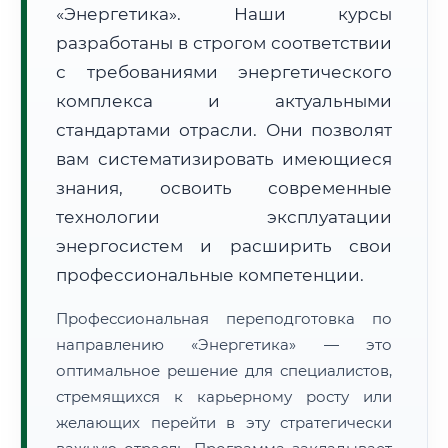
«Энергетика». Наши курсы
разработаны в строгом соответствии
с требованиями энергетического
комплекса и актуальными
стандартами отрасли. Они позволят
🚚
Расчет логистики оригиналов:
• Маршрут транзита:
вам систематизировать имеющиеся
~1 439 км
• Экспресс-доставка СДЭК / Почтой:
2–3 рабочих дня
знания, освоить современные
технологии эксплуатации
📜 Документы и аккредитация
ФИС ФРДО
энергосистем и расширить свои
профессиональные компетенции.
🔍
Нажмите на документ для увеличения и просмотра
Профессиональная переподготовка по
направлению «Энергетика» — это
оптимальное решение для специалистов,
стремящихся к карьерному росту или
желающих перейти в эту стратегически