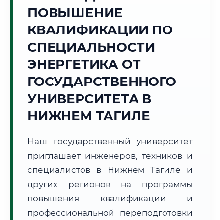
Точное местное время:
ПОВЫШЕНИЕ
08:04:00
КВАЛИФИКАЦИИ ПО
Понедельник, 10 Августа
СПЕЦИАЛЬНОСТИ
2026 г.
ЭНЕРГЕТИКА ОТ
+16°C
Погода в г. Нижний Тагил:
🌡️
,
Погода
ГОСУДАРСТВЕННОГО
🌅 Восход:
05:13
🌇 Закат:
20:58
Световой день:
15 ч. 45 мин.
УНИВЕРСИТЕТА В
НИЖНЕМ ТАГИЛЕ
📍 Региональная справка
г. Нижний Тагил
Субъект:
Свердловская область
Наш государственный университет
Тел. код:
+7 (3435)
приглашает инженеров, техников и
Почтовые индексы:
622000–622999
специалистов в Нижнем Тагиле и
Часовой пояс:
МСК+2 (UTC+5)
других регионов на программы
Формат учебы:
Дистанционно
повышения квалификации и
профессиональной переподготовки
🗺️ Зона обслуживания: г. Нижний Тагил