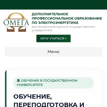
ДОПОЛНИТЕЛЬНОЕ
ПРОФЕССИОНАЛЬНОЕ ОБРАЗОВАНИЕ
ПО ЭЛЕКТРОЭНЕРГЕТИКЕ
дистанционные курсы в государственном
университете
ХОЧУ УЧИТЬСЯ
➜
Меню
💰 ПРОГРАММЫ И СТОИМОСТЬ
Стоимость по программам обучения "Электроэнергетика"
🏛 ОБУЧЕНИЕ В ГОСУДАРСТВЕННОМ
УНИВЕРСИТЕТЕ
🏭
ОБУЧЕНИЕ,
ПЕРЕПОДГОТОВКА И
Г. НИЖНИЙ ТАГИЛ