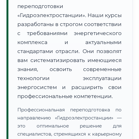
переподготовки
«Гидроэлектростанции». Наши курсы
разработаны в строгом соответствии
с требованиями энергетического
комплекса и актуальными
🚚
Расчет логистики оригиналов:
• Маршрут транзита:
~2 221 км
стандартами отрасли. Они позволят
• Экспресс-доставка СДЭК / Почтой:
3–5 рабочих дней
вам систематизировать имеющиеся
📜 Документы и аккредитация
знания, освоить современные
ФИС ФРДО
технологии эксплуатации
энергосистем и расширить свои
профессиональные компетенции.
🔍
Нажмите на документ для увеличения и просмотра
Профессиональная переподготовка по
направлению «Гидроэлектростанции» —
это оптимальное решение для
специалистов, стремящихся к карьерному