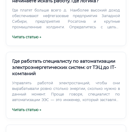
начинаете искать работу. Где логика?
Где платят больше всего ⚠️ Наиболее высокий доход
обеспечивают нефтегазовые предприятия Западной
Сибири, предприятия Росатома и крупные
промышленные холдинги. Определитесь с целью:
рабочая специальность или инженерная карьера Шаг 2.
Читать статью →
Пройдите обучение: Курс профессиональной
переподготовки (3–6 месяцев) → быстрый старт Колледж /
техникум (2–3 года) → уверенная техническая база Вуз (4–5
лет) → инженерная карьера, руководящие должности Шаг
3.
Где работать специалисту по автоматизации
электроэнергетических систем: от ТЭЦ до IT-
компаний
Управлять работой электростанций, чтобы они
вырабатывали ровно столько энергии, сколько нужно в
данный момент. Проще говоря, специалист по
автоматизации ЭЭС — это инженер, который заставляет
сложнейшую энергетическую инфраструктуру работать
Читать статью →
надежно, безопасно и эффективно, сводя к минимуму
участие человека в рутинных и аварийных процессах. Это
многогранная профессия, которая сочетает в себе работу
«в полях» и в офисе.