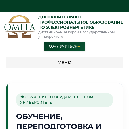
ДОПОЛНИТЕЛЬНОЕ
ПРОФЕССИОНАЛЬНОЕ ОБРАЗОВАНИЕ
ПО ЭЛЕКТРОЭНЕРГЕТИКЕ
дистанционные курсы в государственном
университете
ХОЧУ УЧИТЬСЯ
➜
Меню
💰 ПРОГРАММЫ И СТОИМОСТЬ
Стоимость по программам обучения "Электроэнергетика"
🏛 ОБУЧЕНИЕ В ГОСУДАРСТВЕННОМ
УНИВЕРСИТЕТЕ
🌿
ОБУЧЕНИЕ,
ПЕРЕПОДГОТОВКА И
Г. ЧЕБОКСАРЫ