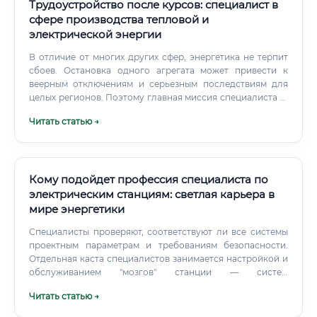
Трудоустройство после курсов: специалист в
сфере производства тепловой и
электрической энергии
В отличие от многих других сфер, энергетика не терпит
сбоев. Остановка одного агрегата может привести к
веерным отключениям и серьезным последствиям для
целых регионов. Поэтому главная миссия специалиста —
гарантировать надежность, безопасность и
Читать статью →
эффективность энергетического производства.
Кому подойдет профессия специалиста по
электрическим станциям: светлая карьера в
мире энергетики
Специалисты проверяют, соответствуют ли все системы
проектным параметрам и требованиям безопасности.
Отдельная каста специалистов занимается настройкой и
обслуживанием "мозгов" станции — систем
автоматического управления (АСУ ТП) и релейной
Читать статью →
защиты, которая мгновенно отключает поврежденный
участок в случае короткого замыкания или другой