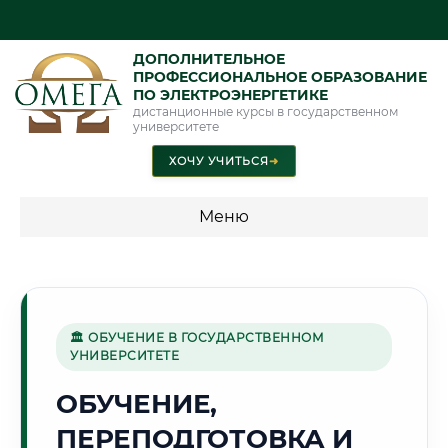
ДОПОЛНИТЕЛЬНОЕ
ПРОФЕССИОНАЛЬНОЕ ОБРАЗОВАНИЕ
ПО ЭЛЕКТРОЭНЕРГЕТИКЕ
дистанционные курсы в государственном
университете
ХОЧУ УЧИТЬСЯ
➜
Меню
💰 ПРОГРАММЫ И СТОИМОСТЬ
Стоимость по программам обучения "Электроэнергетика"
🏛 ОБУЧЕНИЕ В ГОСУДАРСТВЕННОМ
УНИВЕРСИТЕТЕ
🧵
ОБУЧЕНИЕ,
ПЕРЕПОДГОТОВКА И
Г. ИВАНОВО