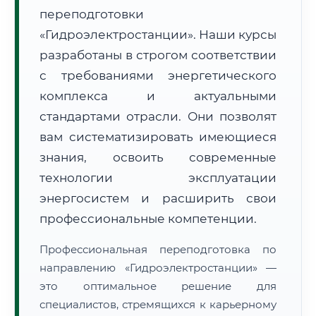
переподготовки
«Гидроэлектростанции». Наши курсы
разработаны в строгом соответствии
с требованиями энергетического
комплекса и актуальными
🚚
Расчет логистики оригиналов:
• Маршрут транзита:
~2 575 км
стандартами отрасли. Они позволят
• Экспресс-доставка СДЭК / Почтой:
4–6 рабочих дней
вам систематизировать имеющиеся
📜 Документы и аккредитация
знания, освоить современные
ФИС ФРДО
технологии эксплуатации
энергосистем и расширить свои
профессиональные компетенции.
🔍
Нажмите на документ для увеличения и просмотра
Профессиональная переподготовка по
направлению «Гидроэлектростанции» —
это оптимальное решение для
специалистов, стремящихся к карьерному