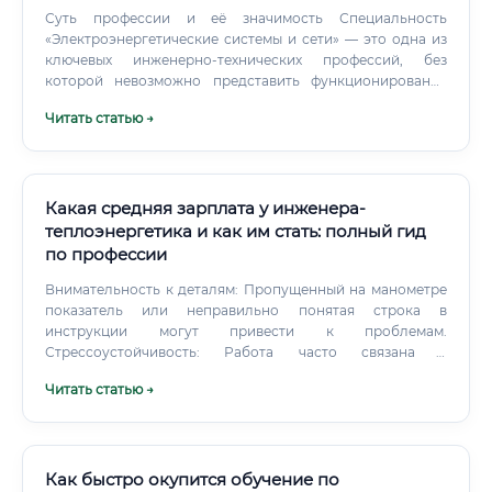
Суть профессии и её значимость Специальность
«Электроэнергетические системы и сети» — это одна из
ключевых инженерно-технических профессий, без
которой невозможно представить функционирование
современного общества. Электричество является
Читать статью →
основой промышленности, транспорта, медицины,
коммуникаций и повседневной жизни каждого человека.
Именно специалисты в данной области обеспечивают
бесперебойную передачу, распределение и
преобразование электрической энергии от источников
Какая средняя зарплата у инженера-
генерации до конечных потребителей.
теплоэнергетика и как им стать: полный гид
по профессии
Внимательность к деталям: Пропущенный на манометре
показатель или неправильно понятая строка в
инструкции могут привести к проблемам.
Стрессоустойчивость: Работа часто связана с
аварийными ситуациями, которые требуют быстрых и
Читать статью →
взвешенных решений.
Как быстро окупится обучение по