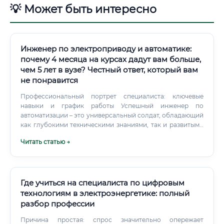
💡 Может быть интересно
Инженер по электроприводу и автоматике:
почему 4 месяца на курсах дадут вам больше,
чем 5 лет в вузе? Честный ответ, который вам
не понравится
Профессиональный портрет специалиста: ключевые
навыки и график работы Успешный инженер по
автоматизации – это универсальный солдат, обладающий
как глубокими техническими знаниями, так и развитыми
личностными качествами. Ключевые навыки (Hard & Soft
Читать статью →
Skills) График работы В офисе/на производстве: Чаще
всего это стандартный график 5/2, 8-часовой рабочий
день.
Где учиться на специалиста по цифровым
технологиям в электроэнергетике: полный
разбор профессии
Причина простая: спрос значительно опережает