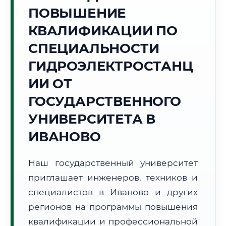
Точное местное время:
ПОВЫШЕНИЕ
11:59:10
КВАЛИФИКАЦИИ ПО
Понедельник, 10 Августа
СПЕЦИАЛЬНОСТИ
2026 г.
ГИДРОЭЛЕКТРОСТАНЦ
+20°C
Погода в г. Иваново:
⛅
,
Переменная облачность
ИИ ОТ
🌅 Восход:
04:33
🌇 Закат:
20:09
Световой день:
15 ч. 36 мин.
ГОСУДАРСТВЕННОГО
УНИВЕРСИТЕТА В
📍 Региональная справка
г. Иваново
ИВАНОВО
Субъект:
Ивановская область
Тел. код:
+7 (4932)
Наш государственный университет
Почтовые индексы:
153000–153999
приглашает инженеров, техников и
Часовой пояс:
МСК (UTC+3)
Формат учебы:
специалистов в Иваново и других
Дистанционно
регионов на программы повышения
🗺️ Зона обслуживания: г. Иваново
квалификации и профессиональной