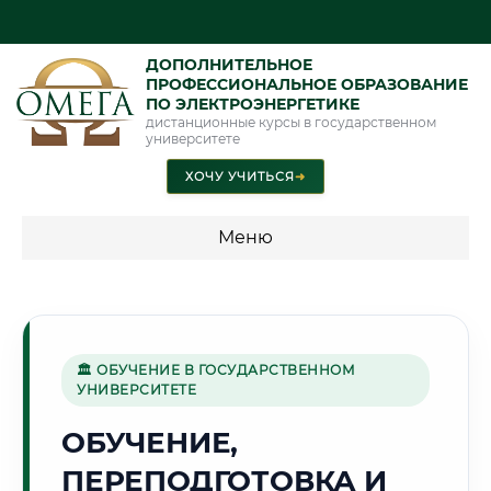
ДОПОЛНИТЕЛЬНОЕ
ПРОФЕССИОНАЛЬНОЕ ОБРАЗОВАНИЕ
ПО ЭЛЕКТРОЭНЕРГЕТИКЕ
дистанционные курсы в государственном
университете
ХОЧУ УЧИТЬСЯ
➜
Меню
💰 ПРОГРАММЫ И СТОИМОСТЬ
Стоимость по программам обучения "Электроэнергетика"
🏛 ОБУЧЕНИЕ В ГОСУДАРСТВЕННОМ
УНИВЕРСИТЕТЕ
🧵
ОБУЧЕНИЕ,
ПЕРЕПОДГОТОВКА И
Г. МАРГИЛОН