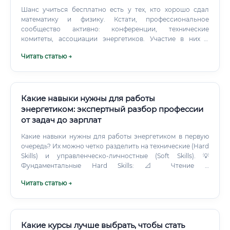
Шанс учиться бесплатно есть у тех, кто хорошо сдал
математику и физику. Кстати, профессиональное
сообщество активно: конференции, технические
комитеты, ассоциации энергетиков. Участие в них с
первых курсов открывает двери к интересным
Читать статью →
работодателям задолго до диплома.
Какие навыки нужны для работы
энергетиком: экспертный разбор профессии
от задач до зарплат
Какие навыки нужны для работы энергетиком в первую
очередь? Их можно четко разделить на технические (Hard
Skills) и управленческо-личностные (Soft Skills). 💡
Фундаментальные Hard Skills: 📐 Чтение и
проектирование схем: уверенная работа в AutoCAD,
Читать статью →
EPLAN, nanoCAD, Altium Designer.
Какие курсы лучше выбрать, чтобы стать