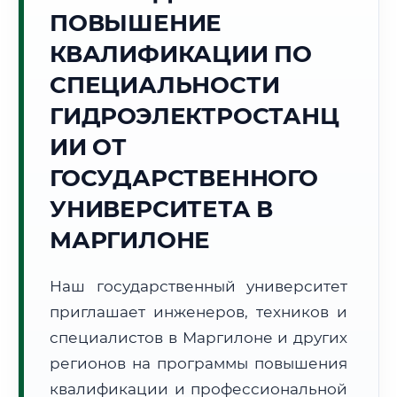
Точное местное время:
ПОВЫШЕНИЕ
23:37:17
КВАЛИФИКАЦИИ ПО
Суббота, 8 Августа
СПЕЦИАЛЬНОСТИ
2026 г.
ГИДРОЭЛЕКТРОСТАНЦ
🌅 Восход:
--:--
🌇 Закат:
--:--
Световой день:
--
ИИ ОТ
ГОСУДАРСТВЕННОГО
📍 Региональная справка
г. Маргилон
УНИВЕРСИТЕТА В
Субъект:
Республика Узбекистан
МАРГИЛОНЕ
Тел. код:
+998 (7337)
Почтовые индексы:
151100–151120
Часовой пояс:
UTC+5
Наш государственный университет
Формат учебы:
Дистанционно
приглашает инженеров, техников и
специалистов в Маргилоне и других
📜 Документы и аккредитация
ФИС ФРДО
регионов на программы повышения
квалификации и профессиональной