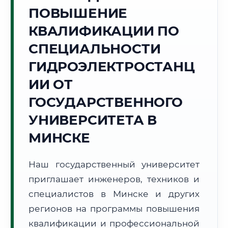
Точное местное время:
ПОВЫШЕНИЕ
05:59:37
КВАЛИФИКАЦИИ ПО
Понедельник, 10 Августа
СПЕЦИАЛЬНОСТИ
2026 г.
ГИДРОЭЛЕКТРОСТАНЦ
+20°C
Погода в г. Минск:
⛅
,
Переменная облачность
ИИ ОТ
🌅 Восход:
05:39
🌇 Закат:
20:50
Световой день:
15 ч. 11 мин.
ГОСУДАРСТВЕННОГО
УНИВЕРСИТЕТА В
📍 Региональная справка
г. Минск
МИНСКЕ
Субъект:
Республика Беларусь
Тел. код:
+375 (17)
Наш государственный университет
Почтовые индексы:
220000–220141
приглашает инженеров, техников и
Часовой пояс:
UTC+3
Формат учебы:
специалистов в Минске и других
Дистанционно
регионов на программы повышения
🗺️ Зона обслуживания: г. Минск
квалификации и профессиональной