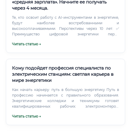
«средняя зарплата». Начните ее получать
через 4 месяца.
Те, кто освоит работу с AI-инструментами в энергетике,
будут наиболее востребованными и
высокооплачиваемыми. Перспективы через 10 лет: ✅
Преимущество цифровой энергетики перед
классическим инженером-энергетиком — значительно
Читать статью →
более высокий доход.
Кому подойдет профессия специалиста по
электрическим станциям: светлая карьера в
мире энергетики
Как начать карьеру: путь в большую энергетику Путь в
профессию начинается с правильного образования.
Энергетические колледжи и техникумы готовят
квалифицированных рабочих: электромонтеров,
электрослесарей, машинистов-обходчиков.
Читать статью →