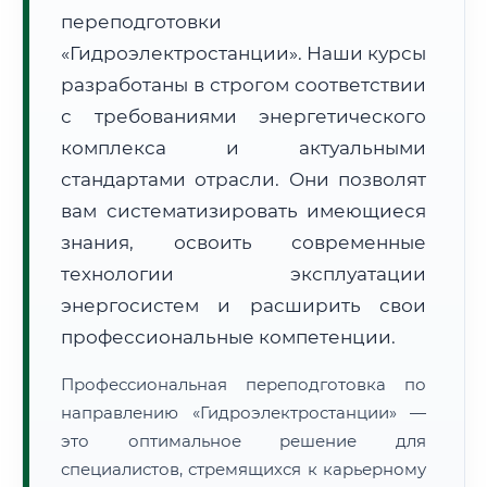
переподготовки
«Гидроэлектростанции». Наши курсы
разработаны в строгом соответствии
с требованиями энергетического
комплекса и актуальными
🚚
Расчет логистики оригиналов:
• Маршрут транзита:
~3 485 км
стандартами отрасли. Они позволят
• Экспресс-доставка СДЭК / Почтой:
5–7 рабочих дней
вам систематизировать имеющиеся
📜 Документы и аккредитация
знания, освоить современные
ФИС ФРДО
технологии эксплуатации
энергосистем и расширить свои
профессиональные компетенции.
🔍
Нажмите на документ для увеличения и просмотра
Профессиональная переподготовка по
направлению «Гидроэлектростанции» —
это оптимальное решение для
специалистов, стремящихся к карьерному