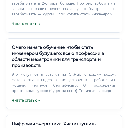
зарабатывать в 2–3 раза больше. Поэтому выбор пути
зависит от ваших целей: если нужно быстро начать
зарабатывать — курсы. Если хотите стать инженером и
расти до руководителя — вуз с параллельной практикой.
Читать статью →
С чего начать обучение, чтобы стать
инженером будущего: все о профессии в
области мехатроники для транспорта и
производств
Это могут быть ссылки на GitHub с вашим кодом,
фотографии и видео ваших устройств в работе, 3D-
модели, чертежи. Сертификаты: О прохождении
профильных курсов (будет плюсом). Типичная карьерная
лестница выглядит так: Младший инженер / Стажер →
Читать статью →
Инженер-мехатроник → Ведущий инженер-мехатроник →
Руководитель группы / Тимлид (Team Lead) →
Руководитель проекта (Project Manager) / Начальник
отдела.
Цифровая энергетика. Хватит гуглить