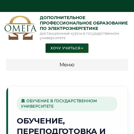
ДОПОЛНИТЕЛЬНОЕ
ПРОФЕССИОНАЛЬНОЕ ОБРАЗОВАНИЕ
ПО ЭЛЕКТРОЭНЕРГЕТИКЕ
дистанционные курсы в государственном
университете
ХОЧУ УЧИТЬСЯ
➜
Меню
💰 ПРОГРАММЫ И СТОИМОСТЬ
Стоимость по программам обучения "Электроэнергетика"
🏛 ОБУЧЕНИЕ В ГОСУДАРСТВЕННОМ
УНИВЕРСИТЕТЕ
🏛️
ОБУЧЕНИЕ,
ПЕРЕПОДГОТОВКА И
Г. МИНСК