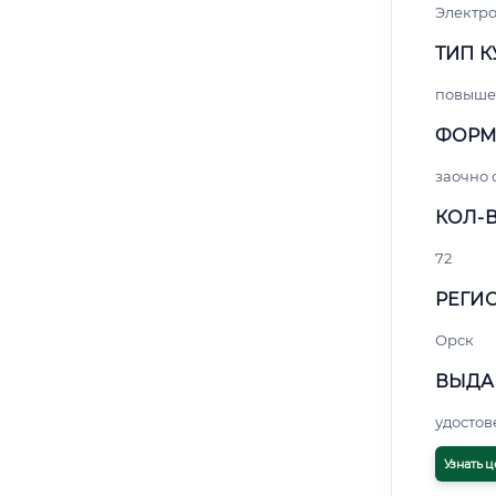
Электро
ТИП К
повыше
ФОРМ
заочно 
КОЛ-В
72
РЕГИО
Орск
ВЫДА
удосто
Узнать ц