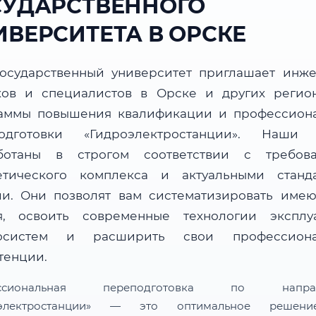
СУДАРСТВЕННОГО
ИВЕРСИТЕТА В ОРСКЕ
осударственный университет приглашает инже
ков и специалистов в Орске и других регио
аммы повышения квалификации и профессион
одготовки «Гидроэлектростанции». Наши
ботаны в строгом соответствии с требов
етического комплекса и актуальными станд
ли. Они позволят вам систематизировать име
я, освоить современные технологии эксплу
госистем и расширить свои профессиона
тенции.
ессиональная переподготовка по направ
оэлектростанции» — это оптимальное решен