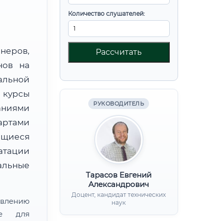
Количество слушателей:
неров,
Рассчитать
нов на
альной
 курсы
РУКОВОДИТЕЛЬ
аниями
артами
ющиеся
атации
льные
Тарасов Евгений
Александрович
Доцент, кандидат технических
лению
наук
ие для