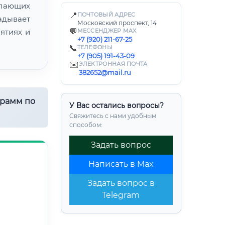
лающих
📍
ПОЧТОВЫЙ АДРЕС
адывает
Московский проспект, 14
💬
ятиях и
МЕССЕНДЖЕР MAX
+7 (920) 211-67-25
📞
ТЕЛЕФОНЫ
+7 (905) 191-43-09
✉️
ЭЛЕКТРОННАЯ ПОЧТА
382652@mail.ru
грамм по
У Вас остались вопросы?
Свяжитесь с нами удобным
способом:
Задать вопрос
Написать в Max
Задать вопрос в
Telegram