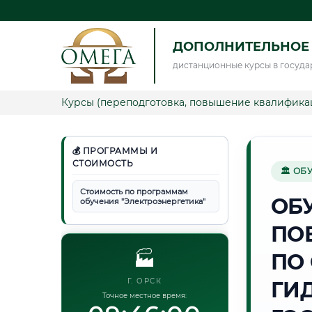
ДОПОЛНИТЕЛЬНОЕ 
дистанционные курсы в госуда
Курсы (переподготовка, повышение квалифика
💰 ПРОГРАММЫ И
СТОИМОСТЬ
🏛 ОБ
Стоимость по программам
ОБ
обучения "Электроэнергетика"
ПО
🏭
ПО
Г. ОРСК
ГИ
Точное местное время: