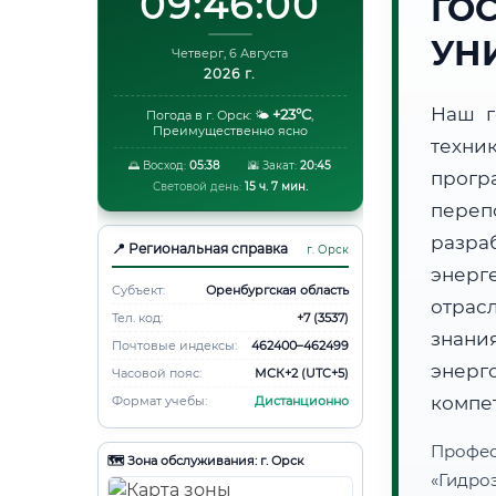
09:46:01
ГО
УН
Четверг, 6 Августа
2026 г.
Наш г
+23°C
Погода в г. Орск:
🌤️
,
Преимущественно ясно
техни
🌅 Восход:
05:38
🌇 Закат:
20:45
прогр
Световой день:
15 ч. 7 мин.
переп
разра
📍 Региональная справка
г. Орск
энерг
Субъект:
Оренбургская область
отрас
Тел. код:
+7 (3537)
знани
Почтовые индексы:
462400–462499
энер
Часовой пояс:
МСК+2 (UTC+5)
компе
Формат учебы:
Дистанционно
Проф
🗺️ Зона обслуживания: г. Орск
«Гидр