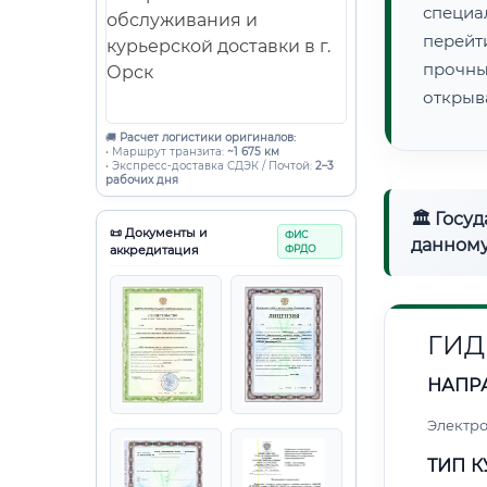
специ
перейт
прочны
открыв
🚚
Расчет логистики оригиналов:
• Маршрут транзита:
~1 675 км
• Экспресс-доставка СДЭК / Почтой:
2–3
рабочих дня
🏛 Госу
📜 Документы и
ФИС
данному
аккредитация
ФРДО
ГИД
НАПР
Электро
ТИП К