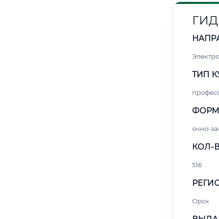
ГИД
НАПР
Электро
ТИП К
профес
ФОРМ
очно-за
КОЛ-В
516
РЕГИО
Орск