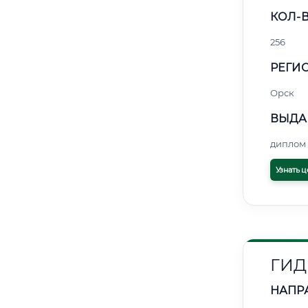
КОЛ-В
256
РЕГИО
Орск
ВЫДА
диплом 
Узнать ц
ГИД
НАПР