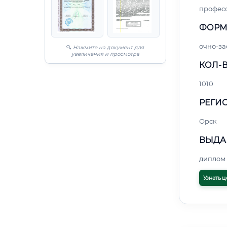
профес
ФОРМ
очно-за
🔍
Нажмите на документ для
увеличения и просмотра
КОЛ-В
1010
РЕГИО
Орск
ВЫДА
диплом 
Узнать ц