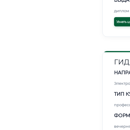
ВЫДА
диплом 
Узнать ц
ГИД
НАПР
Электро
ТИП К
профес
ФОРМ
вечерн