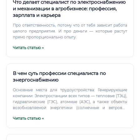
Что делает специалист по электроснабжению
и механизации в агробизнесе: профессия,
зарплата и карьера
Про ответственность, потому что от тебя зависит работа
целого предприятия. И про деньги — которые растут
прямо пропорционально опыту.
Читать статью →
В чем суть профессии специалиста по
энергоснабжению
Основные места для трудоустройства: Генерирующие
компании: Электростанции всех типов — тепловые (ТЭЦ),
гидравлические (ГЭС), атомные (АЭС), а также объекты
возобновляемой энергетики (солнечные и ветровые
электростанции). Электросетевые компании:
Читать статью →
Организации, занимающиеся передачей и
распределением электроэнергии по сетям высокого,
среднего и низкого напряжения (например, дочерние
общества ПАО «Россети»). Энергосбытовые компании: