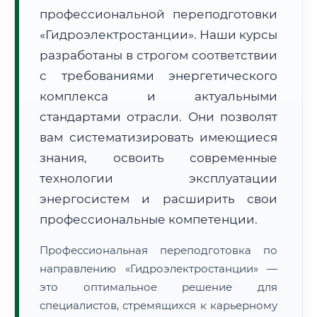
профессиональной переподготовки
«Гидроэлектростанции». Наши курсы
разработаны в строгом соответствии
с требованиями энергетического
комплекса и актуальными
🚚
Расчет логистики оригиналов:
• Маршрут транзита:
~3 084 км
стандартами отрасли. Они позволят
• Экспресс-доставка СДЭК / Почтой:
4–6 рабочих дней
вам систематизировать имеющиеся
📜 Документы и аккредитация
знания, освоить современные
ФИС ФРДО
технологии эксплуатации
энергосистем и расширить свои
профессиональные компетенции.
🔍
Нажмите на документ для увеличения и просмотра
Профессиональная переподготовка по
направлению «Гидроэлектростанции» —
это оптимальное решение для
специалистов, стремящихся к карьерному