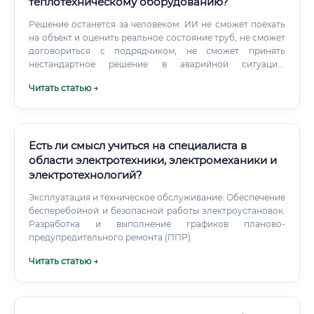
теплотехническому оборудованию?
Решение останется за человеком: ИИ не сможет поехать
на объект и оценить реальное состояние труб, не сможет
договориться с подрядчиком, не сможет принять
нестандартное решение в аварийной ситуации.
Физический мир, работа с "железом" и ответственность за
Читать статью →
безопасность людей — это останется за человеком.
Есть ли смысл учиться на специалиста в
области электротехники, электромеханики и
электротехнологий?
Эксплуатация и техническое обслуживание: Обеспечение
бесперебойной и безопасной работы электроустановок.
Разработка и выполнение графиков планово-
предупредительного ремонта (ППР).
Читать статью →