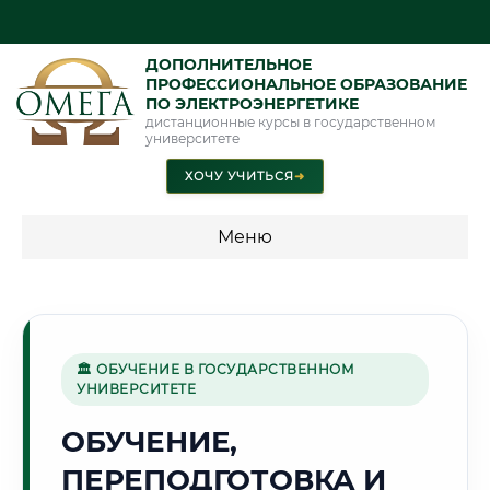
ДОПОЛНИТЕЛЬНОЕ
ПРОФЕССИОНАЛЬНОЕ ОБРАЗОВАНИЕ
ПО ЭЛЕКТРОЭНЕРГЕТИКЕ
дистанционные курсы в государственном
университете
ХОЧУ УЧИТЬСЯ
➜
Меню
💰 ПРОГРАММЫ И СТОИМОСТЬ
Стоимость по программам обучения "Электроэнергетика"
🏛 ОБУЧЕНИЕ В ГОСУДАРСТВЕННОМ
УНИВЕРСИТЕТЕ
☀️
ОБУЧЕНИЕ,
ПЕРЕПОДГОТОВКА И
Г. РОСТОВ-НА-ДОНУ