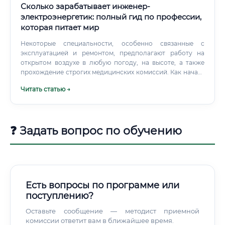
Компании, которые закупают энергию на оптовом рынке
Сколько зарабатывает инженер-
и продают ее конечным потребителям.
электроэнергетик: полный гид по профессии,
которая питает мир
Некоторые специальности, особенно связанные с
эксплуатацией и ремонтом, предполагают работу на
открытом воздухе в любую погоду, на высоте, а также
прохождение строгих медицинских комиссий. Как начать
карьеру: путь от студента до специалиста Классический
Читать статью →
путь в профессию выглядит следующим образом: Шаг 1:
Получение образования. В вузах готовят инженеров по
направлению «Электроэнергетика и электротехника»
(код 13.03.02 для бакалавриата, 13.04.02 для
❓ Задать вопрос по обучению
магистратуры).
Есть вопросы по программе или
поступлению?
Оставьте сообщение — методист приемной
комиссии ответит вам в ближайшее время.