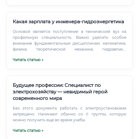
другой — проектированием, третий —
кибербезопасностью. В небольших организациях или
стартапах один человек может совмещать сразу
Какая зарплата у инженера-гидроэнергетика
несколько ролей.
Основой является поступление в технический вуз на
профильную специальность. Важно уделить особое
внимание фундаментальным дисциплинам: математике,
физике, теоретической механике, гидравлике.
Фундаментальное обучение в вузе занимает от 4
Читать статью →
(бакалавриат) до 6 (специалитет, магистратура) лет.
Будущее профессии: Специалист по
электрохозяйству — невидимый герой
современного мира
Без этого документа работать с электроустановками
запрещено. Начинают обычно со II группы, которую
можно получить еще во время учебы.
Читать статью →