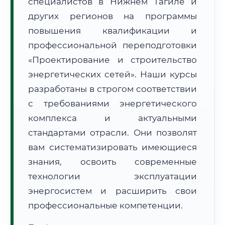
специалистов в Нижнем Тагиле и
других регионов на программы
повышения квалификации и
профессиональной переподготовки
«Проектирование и строительство
🚚
Расчет логистики оригиналов:
энергетических сетей». Наши курсы
• Маршрут транзита:
~1 439 км
• Экспресс-доставка СДЭК / Почтой:
2–3 рабочих дня
разработаны в строгом соответствии
с требованиями энергетического
📜 Документы и аккредитация
ФИС ФРДО
комплекса и актуальными
стандартами отрасли. Они позволят
вам систематизировать имеющиеся
🔍
Нажмите на документ для увеличения и просмотра
знания, освоить современные
технологии эксплуатации
энергосистем и расширить свои
профессиональные компетенции.