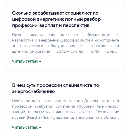
Сколько зарабатывает специалист по
цифровой энергетике: полный разбор
профессии, зарплат и перспектив
Ниже представлены ключевые обязанности: ✅
Разработка и внедрение цифровых систем мониторинга
энергетического оборудования ✅ Настройка и
администрирование SCADA-систем, EMS (Energy
Management Systems) ✅ Проектирование цифровых
Читать статью →
подстанций в соответствии с МЭК 61850 ✅ Анализ данных
с датчиков и интеллектуальных счётчиков ✅ Разработка
алгоритмов предиктивного обслуживания ✅ Интеграция
возобновляемых источников энергии в единую
цифровую инфраструктуру ✅ Кибербезопасность
В чем суть профессии специалиста по
объектов критической информационной инфраструктуры
энергоснабжению
(КИИ) ✅ Разработка технической документации,
Необходимые навыки и компетенции Для успеха в этой
регламентов, технических заданий ✅ Взаимодействие с
профессии требуется сочетание глубоких технических
командами разработчиков ПО и инженерами-
знаний и развитых личностных качеств. Технические
энергетиками ✅ Участие в пилотных проектах по
навыки (Hard Skills): Фундаментальные знания в области
цифровизации энергосистем ⚠️ Важно: в крупных
физики, математики, теоретических основ
компаниях обязанности строго разделены — один
Читать статью →
электротехники (ТОЭ), термодинамики.
специалист занимается только аналитикой данных,