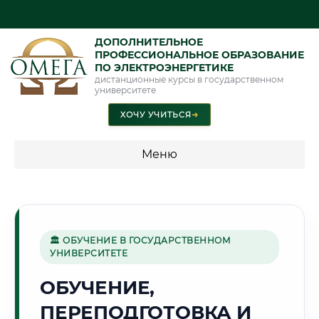
ДОПОЛНИТЕЛЬНОЕ
ПРОФЕССИОНАЛЬНОЕ ОБРАЗОВАНИЕ
ПО ЭЛЕКТРОЭНЕРГЕТИКЕ
дистанционные курсы в государственном
университете
ХОЧУ УЧИТЬСЯ
➜
Меню
💰 ПРОГРАММЫ И СТОИМОСТЬ
Стоимость по программам обучения "Электроэнергетика"
🏛 ОБУЧЕНИЕ В ГОСУДАРСТВЕННОМ
УНИВЕРСИТЕТЕ
🏭
ОБУЧЕНИЕ,
ПЕРЕПОДГОТОВКА И
Г. НИЖНИЙ ТАГИЛ