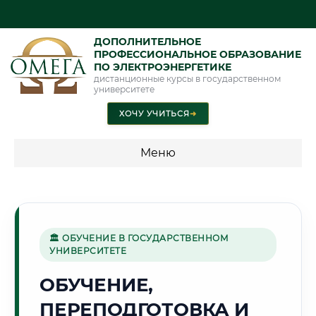
ДОПОЛНИТЕЛЬНОЕ
ПРОФЕССИОНАЛЬНОЕ ОБРАЗОВАНИЕ
ПО ЭЛЕКТРОЭНЕРГЕТИКЕ
дистанционные курсы в государственном
университете
ХОЧУ УЧИТЬСЯ
➜
Меню
💰 ПРОГРАММЫ И СТОИМОСТЬ
Стоимость по программам обучения "Электроэнергетика"
🏛 ОБУЧЕНИЕ В ГОСУДАРСТВЕННОМ
УНИВЕРСИТЕТЕ
🌇
ОБУЧЕНИЕ,
ПЕРЕПОДГОТОВКА И
Г. ОМСК