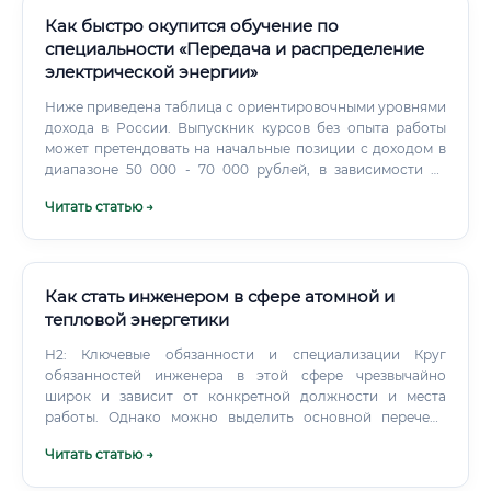
Как быстро окупится обучение по
специальности «Передача и распределение
электрической энергии»
Ниже приведена таблица с ориентировочными уровнями
дохода в России. Выпускник курсов без опыта работы
может претендовать на начальные позиции с доходом в
диапазоне 50 000 - 70 000 рублей, в зависимости от
региона и компании.
Читать статью →
Как стать инженером в сфере атомной и
тепловой энергетики
H2: Ключевые обязанности и специализации Круг
обязанностей инженера в этой сфере чрезвычайно
широк и зависит от конкретной должности и места
работы. Однако можно выделить основной перечень
задач: Разработка и анализ технической документации:
Читать статью →
создание чертежей, схем, технических заданий,
инструкций по эксплуатации. Выполнение инженерных