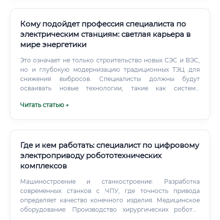
расчетов: теплотехнических, гидравлических,
прочностных, нейтронно-физических (для атомной
энергетики).
Кому подойдет профессия специалиста по
электрическим станциям: светлая карьера в
мире энергетики
Это означает не только строительство новых СЭС и ВЭС,
но и глубокую модернизацию традиционных ТЭЦ для
снижения выбросов. Специалисты должны будут
осваивать новые технологии, такие как системы
улавливания CO2.
Читать статью →
Где и кем работать: специалист по цифровому
электроприводу робототехнических
комплексов
Машиностроение и станкостроение: Разработка
современных станков с ЧПУ, где точность привода
определяет качество конечного изделия. Медицинское
оборудование: Производство хирургических роботов
(типа Da Vinci), реабилитационных экзоскелетов,