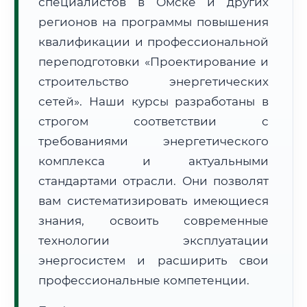
специалистов в Омске и других
регионов на программы повышения
квалификации и профессиональной
переподготовки «Проектирование и
строительство энергетических
🚚
Расчет логистики оригиналов:
сетей». Наши курсы разработаны в
• Маршрут транзита:
~609 км
• Экспресс-доставка СДЭК / Почтой:
1–2 рабочих дня
строгом соответствии с
требованиями энергетического
📜 Документы и аккредитация
ФИС ФРДО
комплекса и актуальными
стандартами отрасли. Они позволят
вам систематизировать имеющиеся
🔍
Нажмите на документ для увеличения и просмотра
знания, освоить современные
технологии эксплуатации
энергосистем и расширить свои
профессиональные компетенции.