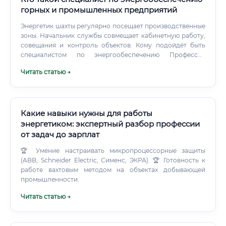
горных и промышленных предприятий
Энергетик шахты регулярно посещает производственные
зоны. Начальник службы совмещает кабинетную работу,
совещания и контроль объектов. Кому подойдёт быть
специалистом по энергообеспечению Профессия
подойдёт человеку, которому интересно разбираться в
Читать статью →
технических системах и находить причины
неисправностей.
Какие навыки нужны для работы
энергетиком: экспертный разбор профессии
от задач до зарплат
🏆 Умение настраивать микропроцессорные защиты
(ABB, Schneider Electric, Сименс, ЭКРА). 🏆 Готовность к
работе вахтовым методом на объектах добывающей
промышленности.
Читать статью →