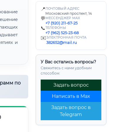
📍
ПОЧТОВЫЙ АДРЕС
рование
Московский проспект, 14
💬
МЕССЕНДЖЕР MAX
решение
+7 (920) 211-67-25
елающих
📞
ТЕЛЕФОНЫ
+7 (962) 525-23-68
адывает
✉️
ЭЛЕКТРОННАЯ ПОЧТА
ятиях и
382652@mail.ru
У Вас остались вопросы?
Свяжитесь с нами удобным
способом:
грамм по
Задать вопрос
Написать в Max
Задать вопрос в
Telegram
О