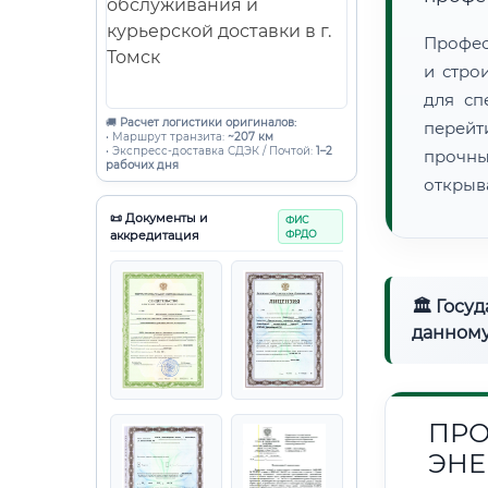
Профес
и стро
для сп
🚚
Расчет логистики оригиналов:
перейт
• Маршрут транзита:
~207 км
• Экспресс-доставка СДЭК / Почтой:
1–2
прочны
рабочих дня
открыв
📜 Документы и
ФИС
аккредитация
ФРДО
🏛 Госу
данному
ПРО
ЭНЕ