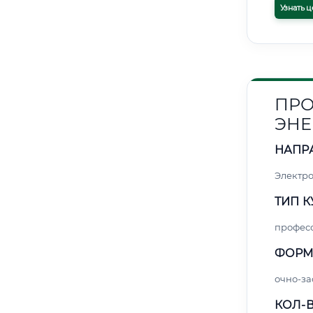
Узнать ц
ПРО
ЭНЕ
НАПР
Электро
ТИП К
профес
ФОРМ
очно-за
КОЛ-В