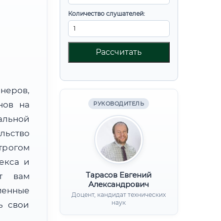
Количество слушателей:
Рассчитать
неров,
нов на
РУКОВОДИТЕЛЬ
альной
ьство
трогом
екса и
Тарасов Евгений
ят вам
Александрович
менные
Доцент, кандидат технических
наук
ь свои