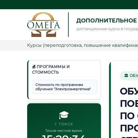
ДОПОЛНИТЕЛЬНОЕ 
дистанционные курсы в госуда
Курсы (переподготовка, повышение квалифика
💰 ПРОГРАММЫ И
СТОИМОСТЬ
🏛 ОБ
Стоимость по программам
ОБ
обучения "Электроэнергетика"
ПО
🎓
ПО
Г. ТОМСК
ПР
Точное местное время: