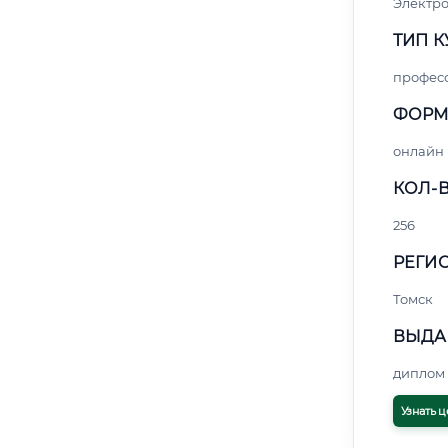
Электро
ТИП К
профес
ФОРМ
онлайн
КОЛ-В
256
РЕГИО
Томск
ВЫДА
диплом 
Узнать ц