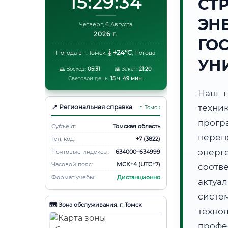
15:29:34
СТ
ЭН
Четверг, 6 Августа
2026 г.
ГО
+24°C
Погода в г. Томск:
🌡️
,
Погода
УН
🌅 Восход:
05:31
🌇 Закат:
21:20
Световой день:
15 ч. 49 мин.
Наш г
техни
📍 Региональная справка
г. Томск
прогр
Субъект:
Томская область
пере
Тел. код:
+7 (3822)
энерг
Почтовые индексы:
634000–634999
Часовой пояс:
МСК+4 (UTC+7)
соотв
Формат учебы:
Дистанционно
актуа
систе
🗺️ Зона обслуживания: г. Томск
техно
профе