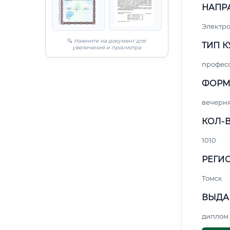
НАПР
Электро
🔍
Нажмите на документ для
ТИП К
увеличения и просмотра
профес
ФОРМ
вечерн
КОЛ-В
1010
РЕГИО
Томск
ВЫДА
диплом 