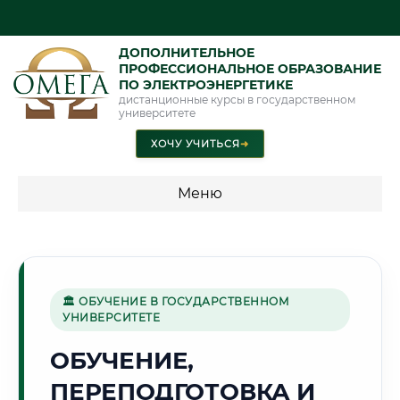
ДОПОЛНИТЕЛЬНОЕ
ПРОФЕССИОНАЛЬНОЕ ОБРАЗОВАНИЕ
ПО ЭЛЕКТРОЭНЕРГЕТИКЕ
дистанционные курсы в государственном
университете
ХОЧУ УЧИТЬСЯ
➜
Меню
💰 ПРОГРАММЫ И СТОИМОСТЬ
Стоимость по программам обучения "Электроэнергетика"
🏛 ОБУЧЕНИЕ В ГОСУДАРСТВЕННОМ
УНИВЕРСИТЕТЕ
🏔️
ОБУЧЕНИЕ,
ПЕРЕПОДГОТОВКА И
Г. АБАКАН