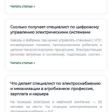
в управлении такими параметрами стоит слишком
Читать статью →
дорого.
Сколько получает специалист по цифровому
управлению электрическими системами
Заводы и фабрики, где нужно управлять станками с ЧПУ,
конвейерными линиями, промышленными роботами и
целыми технологическими процессами. Электростанции
(включая ветряные и солнечные), подстанции, системы
управления распределительными сетями. Разработка
Читать статью →
систем управления для электромобилей, гибридов,
электропоездов, беспилотных летательных аппаратов
(дронов) и даже кораблей.
Что делает специалист по электроснабжению
и механизации в агробизнесе: профессия,
зарплата и карьера
На позицию электрика в нефтяной компании — 50
человек на место. На позицию электромеханика в
тепличный комбинат — 3–5.