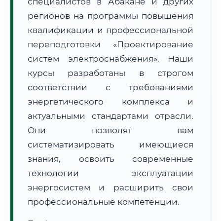
специалистов в Абакане и других
регионов на программы повышения
квалификации и профессиональной
переподготовки «Проектирование
систем электроснабжения». Наши
🚚
Расчет логистики оригиналов:
курсы разработаны в строгом
• Маршрут транзита:
~569 км
• Экспресс-доставка СДЭК / Почтой:
1–2 рабочих дня
соответствии с требованиями
энергетического комплекса и
📜 Документы и аккредитация
ФИС ФРДО
актуальными стандартами отрасли.
Они позволят вам
систематизировать имеющиеся
🔍
Нажмите на документ для увеличения и просмотра
знания, освоить современные
технологии эксплуатации
энергосистем и расширить свои
профессиональные компетенции.