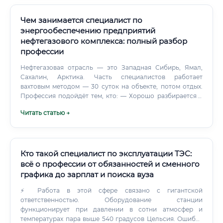
Чем занимается специалист по
энергообеспечению предприятий
нефтегазового комплекса: полный разбор
профессии
Нефтегазовая отрасль — это Западная Сибирь, Ямал,
Сахалин, Арктика. Часть специалистов работает
вахтовым методом — 30 суток на объекте, потом отдых.
Профессия подойдёт тем, кто: — Хорошо разбирается в
физике и математике, не испытывает отвращения к
Читать статью →
уравнениям и расчётам — Умеет принимать решения в
условиях неопределённости.
Кто такой специалист по эксплуатации ТЭС:
всё о профессии от обязанностей и сменного
графика до зарплат и поиска вуза
⚡ Работа в этой сфере связано с гигантской
ответственностью. Оборудование станции
функционирует при давлении в сотни атмосфер и
температурах пара выше 540 градусов Цельсия. Ошибка