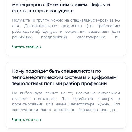
менеджеров с 10-летним стажем. Цифры и
факты, которые вас удивят
Получить III группу можно на специальных курсах за 1–3
дня. Дополнительные документы (по требованию
работодателя): Допуск к секретным сведениям (для
режимных предприятий) Удостоверение по
промышленной безопасности Справка об отсутствии
Читать статью →
судимости Водительское удостоверение (для выездных
специалистов) Сколько зарабатывают выпускники
курсов 💡 Один из самых распространённых вопросов —
можно ли реально трудоустроиться и зарабатывать
после курсов, а не после полноценного вуза?
Кому подойдёт быть специалистом по
теплоэнергетическим системам и цифровым
технологиям: полный разбор профессии
Но выбор вуза влияет на то, насколько актуальной
окажется подготовка. Для серьёзной карьеры в
проектировании или науке магистратура нужна. Для
эксплуатации часто достаточно бакалавра или даже
специалитета.
Читать статью →