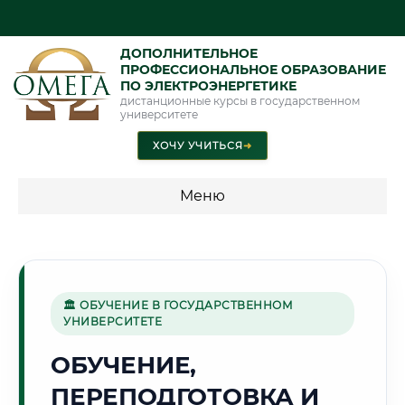
ДОПОЛНИТЕЛЬНОЕ
ПРОФЕССИОНАЛЬНОЕ ОБРАЗОВАНИЕ
ПО ЭЛЕКТРОЭНЕРГЕТИКЕ
дистанционные курсы в государственном
университете
ХОЧУ УЧИТЬСЯ
➜
Меню
💰 ПРОГРАММЫ И СТОИМОСТЬ
Стоимость по программам обучения "Электроэнергетика"
🏛 ОБУЧЕНИЕ В ГОСУДАРСТВЕННОМ
УНИВЕРСИТЕТЕ
🏯
ОБУЧЕНИЕ,
ПЕРЕПОДГОТОВКА И
Г. БРЕСТ