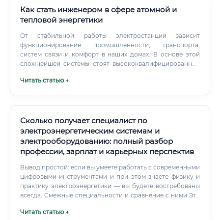
Как стать инженером в сфере атомной и
тепловой энергетики
От стабильной работы электростанций зависит
функционирование промышленности, транспорта,
систем связи и комфорт в наших домах. В основе этой
сложнейшей системы стоят высококвалифицированные
специалисты — инженеры, занимающиеся
Читать статью →
проектированием, эксплуатацией и инжинирингом
объектов атомной и тепловой энергетики.
Сколько получает специалист по
электроэнергетическим системам и
электрооборудованию: полный разбор
профессии, зарплат и карьерных перспектив
Вывод простой: если вы умеете работать с современными
цифровыми инструментами и при этом знаете физику и
практику электроэнергетики — вы будете востребованы
всегда. Смежные специальности и сравнение с ними Это
очень полезный раздел.
Читать статью →