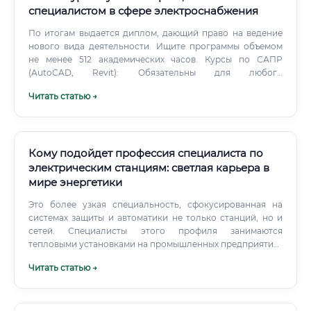
специалистом в сфере электроснабжения
По итогам выдается диплом, дающий право на ведение
нового вида деятельности. Ищите программы объемом
не менее 512 академических часов. Курсы по САПР
(AutoCAD, Revit): Обязательны для любого
проектировщика.
Читать статью →
Кому подойдет профессия специалиста по
электрическим станциям: светлая карьера в
мире энергетики
Это более узкая специальность, сфокусированная на
системах защиты и автоматики не только станций, но и
сетей. Специалисты этого профиля занимаются
тепловыми установками на промышленных предприятиях
(заводские котельные, печи), а не производством
Читать статью →
электроэнергии в больших масштабах. Чем же
"Электрические станции" лучше или, вернее, уникальнее?