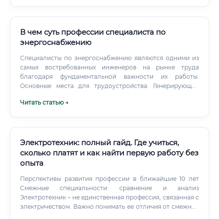
В чем суть профессии специалиста по
энергоснабжению
Специалисты по энергоснабжению являются одними из
самых востребованных инженеров на рынке труда
благодаря фундаментальной важности их работы.
Основные места для трудоустройства: Генерирующие
компании: Электростанции всех типов — тепловые (ТЭЦ),
Читать статью →
гидравлические (ГЭС), атомные (АЭС), а также объекты
возобновляемой энергетики (солнечные и ветровые
электростанции).
Электротехник: полный гайд. Где учиться,
сколько платят и как найти первую работу без
опыта
Перспективы развития профессии в ближайшие 10 лет
Смежные специальности: сравнение и анализ
Электротехник – не единственная профессия, связанная с
электричеством. Важно понимать ее отличия от смежных
специальностей. Сравнение смежных специальностей