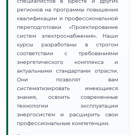
специалистов в Бресте и других
регионов на программы повышения
квалификации и профессиональной
переподготовки «Проектирование
систем электроснабжения». Наши
🚚
Расчет логистики оригиналов:
курсы разработаны в строгом
• Маршрут транзита:
~3 805 км
• Экспресс-доставка СДЭК / Почтой:
5–7 рабочих дней
соответствии с требованиями
энергетического комплекса и
📜 Документы и аккредитация
ФИС ФРДО
актуальными стандартами отрасли.
Они позволят вам
систематизировать имеющиеся
🔍
Нажмите на документ для увеличения и просмотра
знания, освоить современные
технологии эксплуатации
энергосистем и расширить свои
профессиональные компетенции.