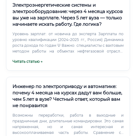
Электроэнергетические системы и
электрооборудование: через 4 месяца курсов
вы уже на зарплате. Через 5 лет вуза — только
начинаете искать работу. Где логика?
Уровень зарплат: от новичка до эксперта Зарплаты по
уровню квалификации (2024–2025 гг., Россия) Динамика
роста дохода по годам 💡 Важно: специалисты с вахтовым
методом работы на объектах нефтегазовой отрасли,
Крайнего Севера, атомной энергетики зарабатывают на
Читать статью →
30–80% больше указанных значений. Где платят больше
всего ⚠️ Наиболее высокий доход обеспечивают
нефтегазовые предприятия Западной Сибири,
предприятия Росатома и крупные промышленные
холдинги. Определитесь с целью: рабочая
Инженер по электроприводу и автоматике:
специальность или инженерная карьера Шаг 2.
почему 4 месяца на курсах дадут вам больше,
чем 5 лет в вузе? Честный ответ, который вам
не понравится
Возможны переработки, работа в выходные и
праздничные дни, длительные командировки. Это самая
напряженная, но и самая интересная и
высокооплачиваемая часть работы. Сравнение со