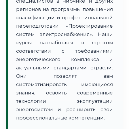
специалистов в Чирчике и других
регионов на программы повышения
квалификации и профессиональной
переподготовки «Проектирование
систем электроснабжения». Наши
🚚
Расчет логистики оригиналов:
курсы разработаны в строгом
• Маршрут транзита:
~1 797 км
• Экспресс-доставка СДЭК / Почтой:
3–4 рабочих дня
соответствии с требованиями
энергетического комплекса и
📜 Документы и аккредитация
ФИС ФРДО
актуальными стандартами отрасли.
Они позволят вам
систематизировать имеющиеся
🔍
Нажмите на документ для увеличения и просмотра
знания, освоить современные
технологии эксплуатации
энергосистем и расширить свои
профессиональные компетенции.