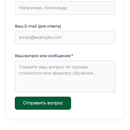
энергоснабжающими организациями, надзорными
органами (Ростехнадзор) ✅ Работа с
автоматизированными системами управления
электроснабжением (АСУЭ) Какие навыки необходимы
Ваш E-mail (для ответа)
для работы 💡 Профессия требует как технических, так и
«мягких» компетенций.
Ваш вопрос или сообщение *
Отправить вопрос