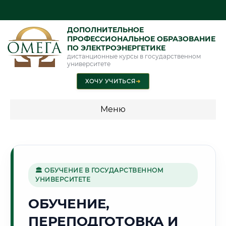
ДОПОЛНИТЕЛЬНОЕ
ПРОФЕССИОНАЛЬНОЕ ОБРАЗОВАНИЕ
ПО ЭЛЕКТРОЭНЕРГЕТИКЕ
дистанционные курсы в государственном
университете
ХОЧУ УЧИТЬСЯ
➜
Меню
💰 ПРОГРАММЫ И СТОИМОСТЬ
Стоимость по программам обучения "Электроэнергетика"
🏛 ОБУЧЕНИЕ В ГОСУДАРСТВЕННОМ
УНИВЕРСИТЕТЕ
🏭
ОБУЧЕНИЕ,
ПЕРЕПОДГОТОВКА И
Г. ЧИРЧИК