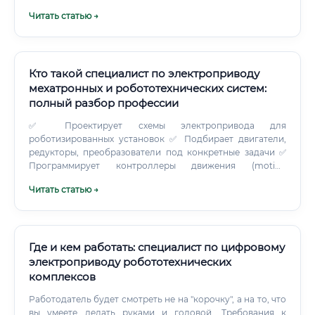
смежными специальностями: почему электропривод –
Читать статью →
это элита?
Кто такой специалист по электроприводу
мехатронных и робототехнических систем:
полный разбор профессии
✅ Проектирует схемы электропривода для
роботизированных установок ✅ Подбирает двигатели,
редукторы, преобразователи под конкретные задачи ✅
Программирует контроллеры движения (motion
controllers) ✅ Настраивает системы обратной связи:
Читать статью →
энкодеры, резольверы, датчики момента ✅ Проводит
пуско-наладочные работы на производстве ✅
Диагностирует неисправности и устраняет их ✅
Разрабатывает алгоритмы управления для сложных
кинематических схем ✅ Моделирует динамику привода в
Где и кем работать: специалист по цифровому
специализированных программах Важный момент: этот
электроприводу робототехнических
инженер работает не только за компьютером. Часть
комплексов
времени — это реальное оборудование, стенды,
промышленные площадки.
Работодатель будет смотреть не на "корочку", а на то, что
вы умеете делать руками и головой. Требования к