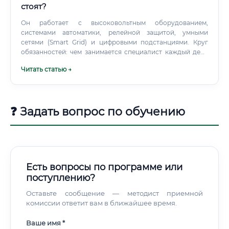
стоят?
Он работает с высоковольтным оборудованием,
системами автоматики, релейной защитой, умными
сетями (Smart Grid) и цифровыми подстанциями. Круг
обязанностей: чем занимается специалист каждый день
🔧 Список задач специалиста по электроэнергетическим
Читать статью →
системам весьма обширен и зависит от конкретного
места работы. Однако можно выделить универсальный
набор обязанностей, характерный для большинства
позиций: ✅ Проектирование и расчёт электрических
❓ Задать вопрос по обучению
схем, систем электроснабжения, заземления и защитных
устройств ✅ Монтаж и наладка электрооборудования:
трансформаторов, коммутационных аппаратов,
кабельных линий ✅ Техническое обслуживание и
планово-предупредительный ремонт (ППР)
электроустановок ✅ Диагностика неисправностей и
Есть вопросы по программе или
оперативное устранение аварийных ситуаций ✅
поступлению?
Разработка технической документации: схем, актов,
паспортов оборудования ✅ Контроль соответствия
Оставьте сообщение — методист приемной
нормам ПУЭ (Правила устройства электроустановок),
комиссии ответит вам в ближайшее время.
ПТЭЭП и другим регламентам ✅ Проведение испытаний и
измерений: сопротивление изоляции, токи короткого
Ваше имя *
замыкания, параметры защит ✅ Взаимодействие с