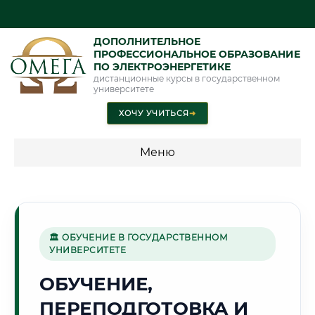
ДОПОЛНИТЕЛЬНОЕ
ПРОФЕССИОНАЛЬНОЕ ОБРАЗОВАНИЕ
ПО ЭЛЕКТРОЭНЕРГЕТИКЕ
дистанционные курсы в государственном
университете
ХОЧУ УЧИТЬСЯ
➜
Меню
💰 ПРОГРАММЫ И СТОИМОСТЬ
Стоимость по программам обучения "Электроэнергетика"
🏛 ОБУЧЕНИЕ В ГОСУДАРСТВЕННОМ
УНИВЕРСИТЕТЕ
🌾
ОБУЧЕНИЕ,
ПЕРЕПОДГОТОВКА И
Г. ЭНГЕЛЬС