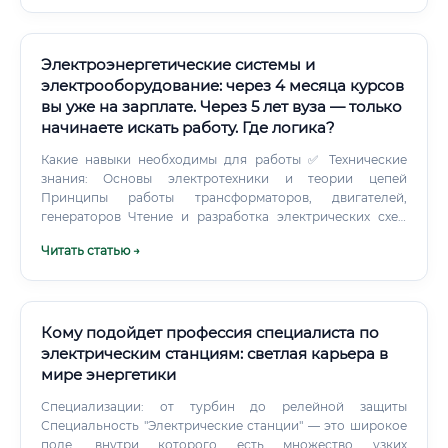
Пройдите курсы по SCADA, Big Data в энергетике,
изучите Python.
Электроэнергетические системы и
электрооборудование: через 4 месяца курсов
вы уже на зарплате. Через 5 лет вуза — только
начинаете искать работу. Где логика?
Какие навыки необходимы для работы ✅ Технические
знания: Основы электротехники и теории цепей
Принципы работы трансформаторов, двигателей,
генераторов Чтение и разработка электрических схем
Работа с измерительными приборами (мультиметры,
Читать статью →
мегаомметры, токоизмерительные клещи) Знание
нормативной базы (ПУЭ, ПТЭЭП, СП, ГОСТ) Основы
AutoCAD Electrical или аналогов (для проектировщиков)
✅ Практические навыки: Монтаж кабельных трасс
Подключение силового и осветительного оборудования
Кому подойдет профессия специалиста по
Наладка устройств релейной защиты Пуско-наладочные
электрическим станциям: светлая карьера в
работы ✅ Личностные качества: Внимательность и
мире энергетики
аккуратность Ответственность (цена ошибки — жизнь
людей) Системное мышление Готовность к физическому
Специализации: от турбин до релейной защиты
труду Где работать: рынок труда и варианты
Специальность "Электрические станции" — это широкое
трудоустройства ⚡ Спрос на специалистов в этой сфере
поле, внутри которого есть множество узких