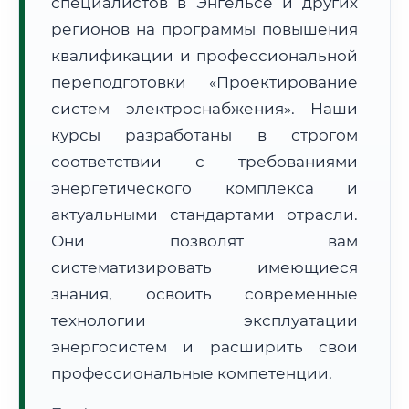
специалистов в Энгельсе и других
регионов на программы повышения
квалификации и профессиональной
переподготовки «Проектирование
систем электроснабжения». Наши
🚚
Расчет логистики оригиналов:
курсы разработаны в строгом
• Маршрут транзита:
~2 452 км
• Экспресс-доставка СДЭК / Почтой:
4–6 рабочих дней
соответствии с требованиями
энергетического комплекса и
📜 Документы и аккредитация
ФИС ФРДО
актуальными стандартами отрасли.
Они позволят вам
систематизировать имеющиеся
🔍
Нажмите на документ для увеличения и просмотра
знания, освоить современные
технологии эксплуатации
энергосистем и расширить свои
профессиональные компетенции.