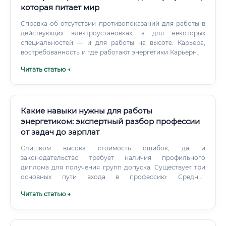
которая питает мир
Справка об отсутствии противопоказаний для работы в
действующих электроустановках, а для некоторых
специальностей — и для работы на высоте. Карьера,
востребованность и где работают энергетики Карьерный
рост в этой отрасли вполне прозрачен и предсказуем.
Читать статью →
Типичная траектория для инженера выглядит так:
Инженер 3-й категории → Инженер 2-й категории →
Инженер 1-й категории → Ведущий инженер → Начальник
сектора/группы → Начальник отдела/службы → Главный
энергетик предприятия / Заместитель главного
Какие навыки нужны для работы
инженера.
энергетиком: экспертный разбор профессии
от задач до зарплат
Слишком высока стоимость ошибок, да и
законодательство требует наличия профильного
диплома для получения групп допуска. Существует три
основных пути входа в профессию: Среднее
профессиональное образование (СПО), Высшее
Читать статью →
образование (ВУЗ) и Курсы профессиональной
переподготовки (для тех, у кого уже есть смежный
технический диплом).