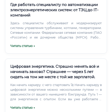
Где работать специалисту по автоматизации
электроэнергетических систем: от ТЭЦ до IT-
компаний
Здесь специалисты обслуживают и модернизируют
системы управления турбинами, котлами, генераторами.
Сетевые компании: Федеральная сетевая компания (ПАО
«Россети») и ее дочерние общества (МРСК). Работа
связана с подстанциями всех классов напряжения,
Читать статью →
обслуживанием и наладкой систем РЗА и телемеханики.
Цифровая энергетика. Страшно менять всё и
начинать заново? Страшнее — через 5 лет
сидеть на том же месте с той же зарплатой.
Как начать карьеру: с чего стартовать 🚀 Начать карьеру в
цифровой энергетике можно несколькими путями — в
зависимости от вашего нынешнего бэкграунда. Путь 1 —
для энергетиков с опытом: Если вы уже работаете в
энергетике (электрик, инженер-энергетик, диспетчер и
Читать статью →
т.д.) — вам нужно «надстроить» цифровые компетенции.