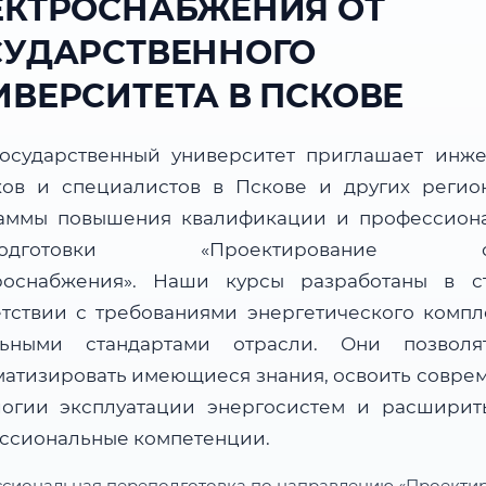
ЕКТРОСНАБЖЕНИЯ ОТ
СУДАРСТВЕННОГО
ИВЕРСИТЕТА В ПСКОВЕ
осударственный университет приглашает инже
ков и специалистов в Пскове и других регио
аммы повышения квалификации и профессион
еподготовки «Проектирование си
роснабжения». Наши курсы разработаны в с
етствии с требованиями энергетического компл
льными стандартами отрасли. Они позвол
матизировать имеющиеся знания, освоить совре
логии эксплуатации энергосистем и расширит
ссиональные компетенции.
сиональная переподготовка по направлению «Проекти