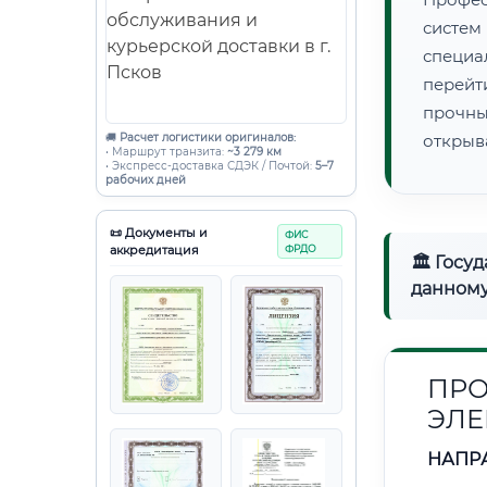
систе
специ
перейт
прочны
🚚
Расчет логистики оригиналов:
открыв
• Маршрут транзита:
~3 279 км
• Экспресс-доставка СДЭК / Почтой:
5–7
рабочих дней
📜 Документы и
ФИС
аккредитация
ФРДО
🏛 Госу
данному
ПРО
ЭЛЕ
НАПР