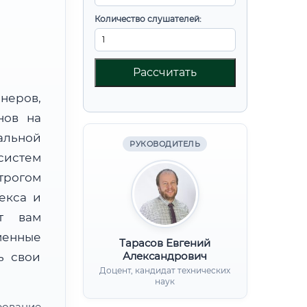
Количество слушателей:
Рассчитать
неров,
нов на
альной
РУКОВОДИТЕЛЬ
стем
трогом
екса и
ят вам
менные
Тарасов Евгений
Александрович
ь свои
Доцент, кандидат технических
наук
рование