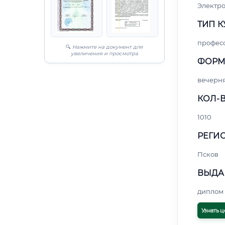
Электро
ТИП К
профес
🔍
Нажмите на документ для
увеличения и просмотра
ФОРМ
вечерн
КОЛ-В
1010
РЕГИО
Псков
ВЫДА
диплом 
Узнать ц