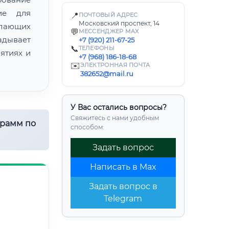
ие для
📍
ПОЧТОВЫЙ АДРЕС
Московский проспект, 14
лающих
💬
МЕССЕНДЖЕР MAX
адывает
+7 (920) 211-67-25
📞
ТЕЛЕФОНЫ
ятиях и
+7 (968) 186-18-68
✉️
ЭЛЕКТРОННАЯ ПОЧТА
382652@mail.ru
У Вас остались вопросы?
Свяжитесь с нами удобным
грамм по
способом:
Задать вопрос
Написать в Max
Задать вопрос в
Telegram