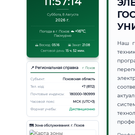
11:57:15
ЭЛ
ГО
Суббота, 8 Августа
2026 г.
УН
+16°C
Погода в г. Псков:
☁️
,
Пасмурно
Наш г
🌅 Восход:
05:16
🌇 Закат:
21:08
Световой день:
15 ч. 52 мин.
техни
прогр
📍 Региональная справка
г. Псков
пер
элект
Субъект:
Псковская область
соотв
Тел. код:
+7 (8112)
Почтовые индексы:
180000–180999
актуа
Часовой пояс:
МСК (UTC+3)
систе
Формат учебы:
Дистанционно
техно
профе
🗺️ Зона обслуживания: г. Псков
Профес