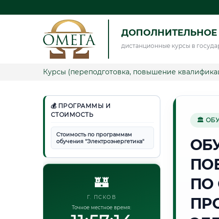
ДОПОЛНИТЕЛЬНОЕ 
дистанционные курсы в госуда
Курсы (переподготовка, повышение квалифика
💰 ПРОГРАММЫ И
СТОИМОСТЬ
🏛 ОБ
Стоимость по программам
ОБ
обучения "Электроэнергетика"
ПО
🏰
ПО
Г. ПСКОВ
ПР
Точное местное время: