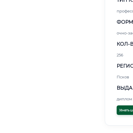
ТИП К
профес
ФОРМ
очно-за
КОЛ-В
256
РЕГИО
Псков
ВЫДА
диплом 
Узнать ц