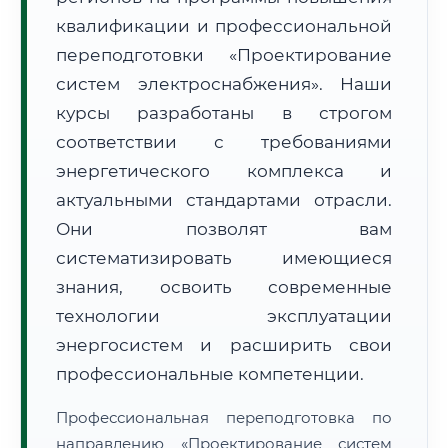
квалификации и профессиональной
переподготовки «Проектирование
систем электроснабжения». Наши
курсы разработаны в строгом
соответствии с требованиями
🚚
Расчет логистики оригиналов:
• Маршрут транзита:
~2 868 км
энергетического комплекса и
• Экспресс-доставка СДЭК / Почтой:
4–6 рабочих дней
актуальными стандартами отрасли.
📜 Документы и аккредитация
ФИС ФРДО
Они позволят вам
систематизировать имеющиеся
знания, освоить современные
🔍
Нажмите на документ для увеличения и просмотра
технологии эксплуатации
энергосистем и расширить свои
профессиональные компетенции.
Профессиональная переподготовка по
направлению «Проектирование систем