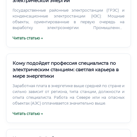
электрической энергии
Государственные районные электростанции (ГРЭС) и
конденсационные электростанции (КЭС): Мощные
объекты, ориентированные в первую очередь на
выработку электроэнергии. Промышленные
предприятия: Многие заводы (металлургические,
Читать статью →
химические, машиностроительные) имеют собственные
энергоцеха или ТЭЦ для обеспечения производственных
нужд.
Кому подойдет профессия специалиста по
электрическим станциям: светлая карьера в
мире энергетики
Заработная плата в энергетике выше средней по стране и
сильно зависит от региона, типа станции, должности и
опыта специалиста. Работа на Севере или на опасных
объектах (АЭС) оплачивается значительно выше.
Читать статью →