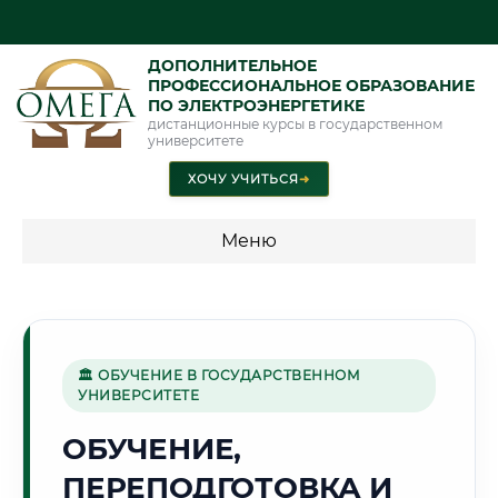
ДОПОЛНИТЕЛЬНОЕ
ПРОФЕССИОНАЛЬНОЕ ОБРАЗОВАНИЕ
ПО ЭЛЕКТРОЭНЕРГЕТИКЕ
дистанционные курсы в государственном
университете
ХОЧУ УЧИТЬСЯ
➜
Меню
💰 ПРОГРАММЫ И СТОИМОСТЬ
Стоимость по программам обучения "Электроэнергетика"
🏛 ОБУЧЕНИЕ В ГОСУДАРСТВЕННОМ
УНИВЕРСИТЕТЕ
🔧
ОБУЧЕНИЕ,
ПЕРЕПОДГОТОВКА И
Г. ТУЛА