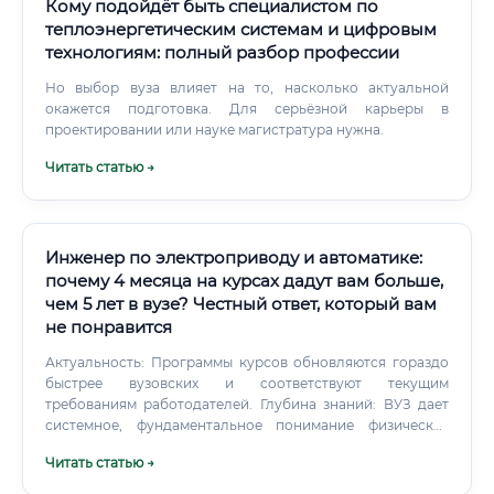
Кому подойдёт быть специалистом по
теплоэнергетическим системам и цифровым
технологиям: полный разбор профессии
Но выбор вуза влияет на то, насколько актуальной
окажется подготовка. Для серьёзной карьеры в
проектировании или науке магистратура нужна.
Читать статью →
Инженер по электроприводу и автоматике:
почему 4 месяца на курсах дадут вам больше,
чем 5 лет в вузе? Честный ответ, который вам
не понравится
Актуальность: Программы курсов обновляются гораздо
быстрее вузовских и соответствуют текущим
требованиям работодателей. Глубина знаний: ВУЗ дает
системное, фундаментальное понимание физических
процессов, теории автоматического управления,
Читать статью →
электромеханики, математического аппарата.