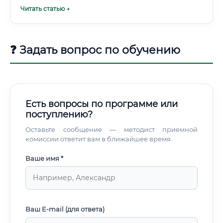
простыми словами: это профессионал, который делает
Читать статью →
энергосистему «умной».
❓ Задать вопрос по обучению
Есть вопросы по программе или
поступлению?
Оставьте сообщение — методист приемной
комиссии ответит вам в ближайшее время.
Ваше имя *
Ваш E-mail (для ответа)