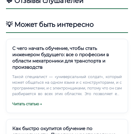
💬 Отзывы слушателей
💡 Может быть интересно
С чего начать обучение, чтобы стать
инженером будущего: все о профессии в
области мехатроники для транспорта и
производств
Такой специалист — «универсальный солдат», который
может общаться на одном языке и с конструкторами, и с
программистами, и с электронщиками, потому что он сам
разбирается во всех этих областях. Это позволяет ему
создавать более гармоничные, эффективные и надежные
Читать статью →
системы, предвидя проблемы на стыке дисциплин,
которые узкий специалист может просто не заметить.
Будущее профессии: востребованность, перспективы и
угроза со стороны ИИ Востребована ли профессия
сейчас и в будущем?
Как быстро окупится обучение по