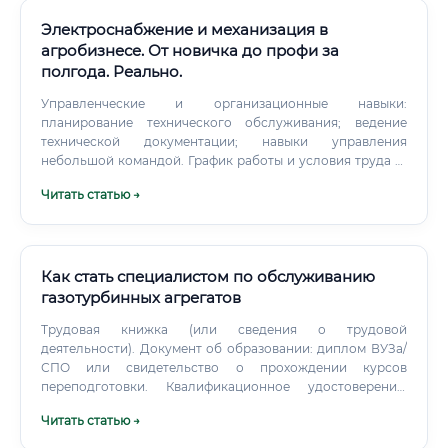
Электроснабжение и механизация в
агробизнесе. От новичка до профи за
полгода. Реально.
Управленческие и организационные навыки:
планирование технического обслуживания; ведение
технической документации; навыки управления
небольшой командой. График работы и условия труда 🕐
График работы специалиста в агробизнесе имеет свою
Читать статью →
специфику: ⚠️ Важно понимать: работа на
сельхозпредприятии нередко связана с разъездами,
нахождением на объектах под открытым небом,
физической нагрузкой. Однако большинство
современных агрохолдингов обеспечивают сотрудников
Как стать специалистом по обслуживанию
служебным транспортом, спецодеждой, корпоративным
газотурбинных агрегатов
питанием и жильём (особенно в отдалённых районах).
Трудовая книжка (или сведения о трудовой
деятельности). Документ об образовании: диплом ВУЗа/
СПО или свидетельство о прохождении курсов
переподготовки. Квалификационное удостоверение:
"Машинист технологических компрессоров" с указанием
Читать статью →
разряда (обычно не ниже 4-го).