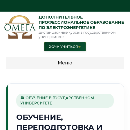
ДОПОЛНИТЕЛЬНОЕ
ПРОФЕССИОНАЛЬНОЕ ОБРАЗОВАНИЕ
ПО ЭЛЕКТРОЭНЕРГЕТИКЕ
дистанционные курсы в государственном
университете
ХОЧУ УЧИТЬСЯ
➜
Меню
💰 ПРОГРАММЫ И СТОИМОСТЬ
Стоимость по программам обучения "Электроэнергетика"
🏛 ОБУЧЕНИЕ В ГОСУДАРСТВЕННОМ
УНИВЕРСИТЕТЕ
🏔️
ОБУЧЕНИЕ,
ПЕРЕПОДГОТОВКА И
Г. АБАКАН