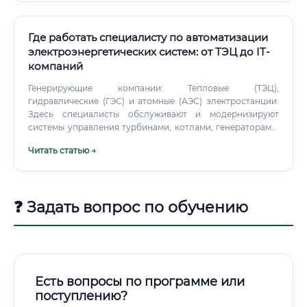
Где работать специалисту по автоматизации
электроэнергетических систем: от ТЭЦ до IT-
компаний
Генерирующие компании: Тепловые (ТЭЦ),
гидравлические (ГЭС) и атомные (АЭС) электростанции.
Здесь специалисты обслуживают и модернизируют
системы управления турбинами, котлами, генераторами.
Сетевые компании: Федеральная сетевая компания (ПАО
Читать статью →
«Россети») и ее дочерние общества (МРСК).
❓ Задать вопрос по обучению
Есть вопросы по программе или
поступлению?