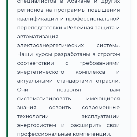
специалистов в Абакане и других
регионов на программы повышения
квалификации и профессиональной
переподготовки «Релейная защита и
автоматизация
🚚
Расчет логистики оригиналов:
электроэнергетических систем».
• Маршрут транзита:
~569 км
• Экспресс-доставка СДЭК / Почтой:
1–2 рабочих дня
Наши курсы разработаны в строгом
соответствии с требованиями
📜 Документы и аккредитация
ФИС ФРДО
энергетического комплекса и
актуальными стандартами отрасли.
Они позволят вам
🔍
Нажмите на документ для увеличения и просмотра
систематизировать имеющиеся
знания, освоить современные
технологии эксплуатации
энергосистем и расширить свои
профессиональные компетенции.